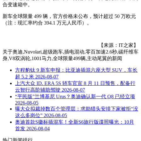
合变速箱中。
新车全球限量 499 辆，官方价格未公布，预计超过 50 万欧元
（注：现汇率约合 394.1 万元人民币）。
【来源：IT之家】
关于
奥迪,Nuvolari,超级跑车,插电混动,零百加速2.6秒,碳纤维车
身,V8双涡轮,1001马力,全球限量499辆,主动尾翼
的新闻
方程豹钛 9 新车申报：比亚迪插混六座大型 SUV，车长
超 5.2 米
2026-08-07
上汽大众 ID. ERA 5S 轿车官宣 8 月 11 日预售，配备行
云智行高阶辅助驾驶
2026-08-07
“平民版”兰博基尼 Urus？奥迪确认新一代 Q8 已经立项
2026-08-05
曝大众拟裁掉数百个管理层：求助猎头安排下家被拒“没
这么多岗位”
2026-08-05
奥迪首款S徽标插混车！全新S6旅行版谍照曝光：10月
首发
2026-08-04
热门新闻排行