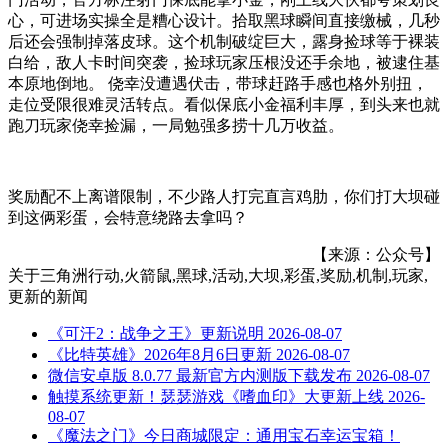
心，可进场实操全是糟心设计。拾取黑球瞬间直接缴械，几秒
后还会强制掉落皮球。这个机制破绽巨大，露身捡球等于裸装
白给，敌人卡时间突袭，捡球玩家压根没还手余地，被逮住基
本原地倒地。 侥幸没遭遇伏击，带球赶路手感也格外别扭，
走位受限很难灵活转点。看似保底小金福利丰厚，到头来也就
跑刀玩家侥幸捡漏，一局勉强多捞十几万收益。
奖励配不上离谱限制，不少路人打完直言鸡肋，你们打大坝碰
到这俩彩蛋，会特意绕路去拿吗？
【来源：公众号】
关于
三角洲行动,火箭鼠,黑球,活动,大坝,彩蛋,奖励,机制,玩家,
更新
的新闻
《可汗2：战争之王》更新说明
2026-08-07
《比特英雄》2026年8月6日更新
2026-08-07
微信安卓版 8.0.77 最新官方内测版下载发布
2026-08-07
触摸系统更新！瑟瑟游戏《嗜血印》大更新上线
2026-
08-07
《魔法之门》今日商城限定：通用宝石幸运宝箱！