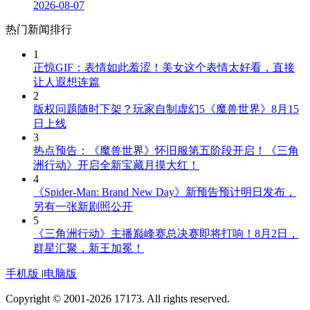
2026-08-07
热门新闻排行
1
正惊GIF：表情如此羞涩！美女这个表情太好看，直接
让人遐想连篇
2
版权问题随时下架？玩家自制虚幻5《魔兽世界》8月15
日上线
3
热点预告：《魔兽世界》怀旧服第五阶段开启！《三角
洲行动》开启全新宝藏月摸大红！
4
《Spider-Man: Brand New Day》新预告预计明日发布，
另有一张新剧照公开
5
《三角洲行动》主播巅峰赛总决赛即将打响！8月2日，
群星汇聚，新王加冕！
手机版
|
电脑版
Copyright © 2001-2026 17173. All rights reserved.