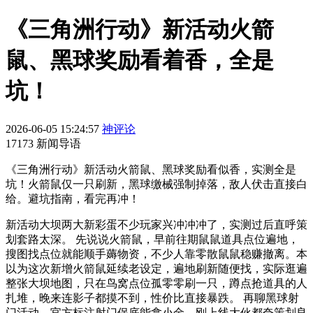
《三角洲行动》新活动火箭
鼠、黑球奖励看着香，全是
坑！
2026-06-05 15:24:57
神评论
17173 新闻导语
《三角洲行动》新活动火箭鼠、黑球奖励看似香，实测全是
坑！火箭鼠仅一只刷新，黑球缴械强制掉落，敌人伏击直接白
给。避坑指南，看完再冲！
新活动大坝两大新彩蛋不少玩家兴冲冲冲了，实测过后直呼策
划套路太深。 先说说火箭鼠，早前往期鼠鼠道具点位遍地，
搜图找点位就能顺手薅物资，不少人靠零散鼠鼠稳赚撤离。本
以为这次新增火箭鼠延续老设定，遍地刷新随便找，实际逛遍
整张大坝地图，只在鸟窝点位孤零零刷一只，蹲点抢道具的人
扎堆，晚来连影子都摸不到，性价比直接暴跌。 再聊黑球射
门活动，官方标注射门保底能拿小金，刚上线大伙都夸策划良