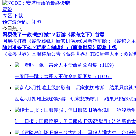
冒险
专区
下载
预订激活码、礼包
今日热点
网易做了一款“吃打撤”？新游《雾海之下》首曝！
网易搜打撤《诡影藏锋》新实机演示
8月新游前瞻：《诡秘之
随时准备下架？玩家自制虚幻5《魔兽世界》即将上线
《魔兽世界》国服整治公告
《魔兽世界》TBC周年大更：双经
一看吓一跳：雷死人不偿命的囧图集（1169）
盘点8月扎堆上线的影游：玩家想扔核弹，结果只能谈恋
绅士日报：国服停服，但日服依旧活得滋润！涩涩新角太