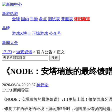
新游热游
全球
国内
手游
盘点
测试表
开服表
怀旧频道
品牌
游戏X博士
正惊游戏
公众号
新闻大全
17173
>
游戏资讯
>
官方公告
>
正文
《NODE：安塔瑞族的最终馈赠》版
2026-06-04 20:20:37
神评论
17173 新闻导语
《NODE：安塔瑞族的最终馈赠》v1.1更新上线！修复西班牙语
- 修复了在西班牙语环境下游玩第5章时，地图显示错误的问题