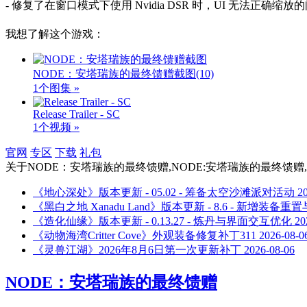
- 修复了在窗口模式下使用 Nvidia DSR 时，UI 无法正确缩放
我想了解这个游戏：
NODE：安塔瑞族的最终馈赠截图
(10)
1个图集 »
Release Trailer - SC
1个视频 »
官网
专区
下载
礼包
关于
NODE：安塔瑞族的最终馈赠,NODE:安塔瑞族的最终馈赠,v1.1
《地心深处》版本更新 - 05.02 - 筹备太空沙滩派对活动
2
《黑白之地 Xanadu Land》版本更新 - 8.6 - 新增装备
《造化仙缘》版本更新 - 0.13.27 - 炼丹与界面交互优化
20
《动物海湾Critter Cove》外观装备修复补丁311
2026-08-0
《灵兽江湖》2026年8月6日第一次更新补丁
2026-08-06
NODE：安塔瑞族的最终馈赠