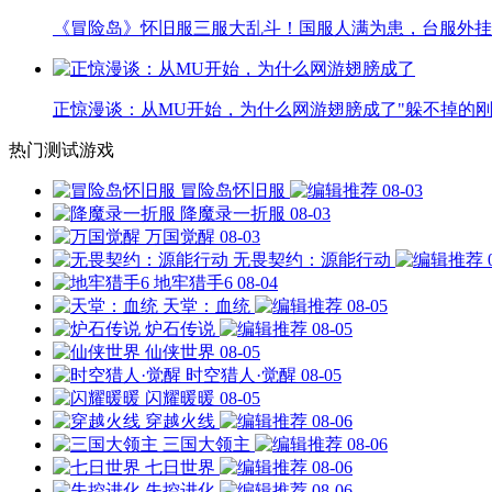
《冒险岛》怀旧服三服大乱斗！国服人满为患，台服外挂
正惊漫谈：从MU开始，为什么网游翅膀成了"躲不掉的刚
热门测试游戏
冒险岛怀旧服
08-03
降魔录一折服
08-03
万国觉醒
08-03
无畏契约：源能行动
地牢猎手6
08-04
天堂：血统
08-05
炉石传说
08-05
仙侠世界
08-05
时空猎人·觉醒
08-05
闪耀暖暖
08-05
穿越火线
08-06
三国大领主
08-06
七日世界
08-06
失控进化
08-06