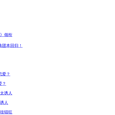
主》领衔
典团本回归！
爱？
诱人