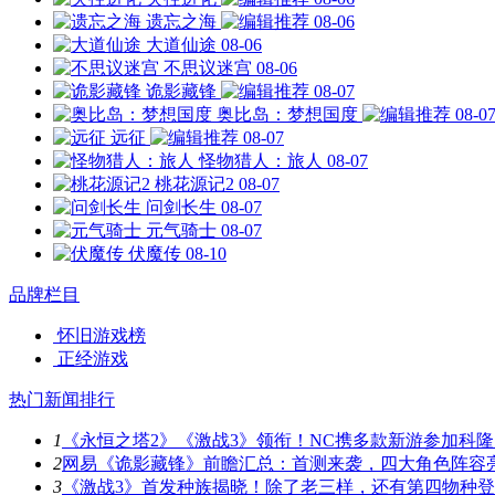
遗忘之海
08-06
大道仙途
08-06
不思议迷宫
08-06
诡影藏锋
08-07
奥比岛：梦想国度
08-0
远征
08-07
怪物猎人：旅人
08-07
桃花源记2
08-07
问剑长生
08-07
元气骑士
08-07
伏魔传
08-10
品牌栏目
怀旧游戏榜
正经游戏
热门新闻排行
1
《永恒之塔2》《激战3》领衔！NC携多款新游参加科隆
2
网易《诡影藏锋》前瞻汇总：首测来袭，四大角色阵容
3
《激战3》首发种族揭晓！除了老三样，还有第四物种