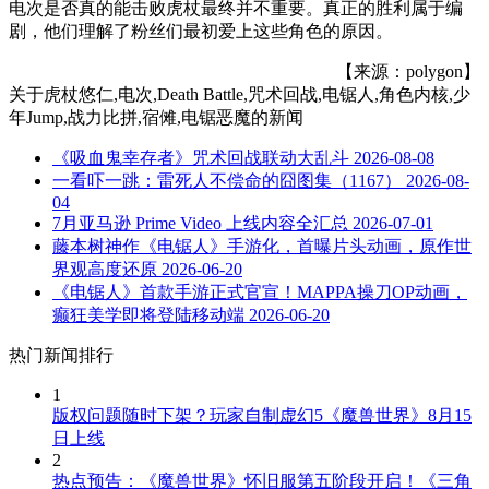
电次是否真的能击败虎杖最终并不重要。真正的胜利属于编
剧，他们理解了粉丝们最初爱上这些角色的原因。
【来源：polygon】
关于
虎杖悠仁,电次,Death Battle,咒术回战,电锯人,角色内核,少
年Jump,战力比拼,宿傩,电锯恶魔
的新闻
《吸血鬼幸存者》咒术回战联动大乱斗
2026-08-08
一看吓一跳：雷死人不偿命的囧图集（1167）
2026-08-
04
7月亚马逊 Prime Video 上线内容全汇总
2026-07-01
藤本树神作《电锯人》手游化，首曝片头动画，原作世
界观高度还原
2026-06-20
《电锯人》首款手游正式官宣！MAPPA操刀OP动画，
癫狂美学即将登陆移动端
2026-06-20
热门新闻排行
1
版权问题随时下架？玩家自制虚幻5《魔兽世界》8月15
日上线
2
热点预告：《魔兽世界》怀旧服第五阶段开启！《三角