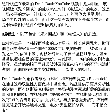
这种观点在最新的 Death Battle YouTube 视频中尤为明显，该
视频让《咒术回战》的虎杖悠仁对阵《电锯人》的电次。这是
一场公平的对决，让现代《少年Jump》的两位大明星进行一
场全力以赴的大乱斗，但让这一集有趣的并不是战斗本身，而
是创作者剖析这两个悲剧灵魂时的用心。
[
编者注：
以下包含《咒术回战》和《电锯人》的剧透。]
虎杖悠仁是一个强悍而善良的15岁男孩，擅长使用咒力。撇开
他意识中寄宿着一个拥有1000多年历史的恶魔——被称为“诅
咒之王”的宿傩不谈，虎杖始终证明了自己坚韧且果敢，甚至
常常以牺牲自己的福祉为代价。与此同时，18岁的电次则有点
怪异。虽然他的脑子里经常被涉及帕瓦或玛奇玛的不雅想法所
占据，但他同样有能力突破理应阻止普通人的极限。
Death Battle 的创作者维兹（Wiz）和布姆斯提克（Boomstick）
在捕捉这种双重性方面做得非常出色。维兹提供了更具分析性
的拆解，而布姆斯提克则提供了每场动漫生死战所需的混乱能
量和喜剧调剂。在视频进行到约8分钟时，布姆斯提克指出电
次“狂躁的青春期荷尔蒙”足以让他“与所有恶魔开战”。布姆斯
提克随后开玩笑地补充道，电次“天生擅长杀戮……而不是交
友”。