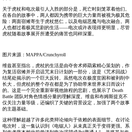
关于虎杖和电次最引人入胜的部分是，死亡时刻笼罩着他们。
在各自的故事中，两人都因为携带的巨大力量而被视为极其危
险：两面宿傩寄生于虎杖悠仁，以及电锯恶魔与电次融合。两
人也都过着极其悲剧的生活——电次或许表现得更明显，尽管
虎杖随着故事展开所遭受的痛苦也同样深重。
图片来源：MAPPA/Crunchyroll
维兹甚至指出，虎杖的生活是由夺舍术师羂索精心策划的，作
为复活宿傩并开启诅咒末日计划的一部分，这是《咒术回战》
结尾处揭示的一个巨大反转。虽然电次在极度贫困和被剥削中
长大，但虎杖的整个存在都是为了协助带来世界末日而设计
的。这是一个完全重新审视他旅程的悲剧，也展示了 Death
Battle 团队对角色情感分量的理解深度。维兹和布姆斯提克不
仅关注力量等级，还编织了关键的背景设定，加强了两个故事
的主题基础。
这种理解超越了许多此类辩论倾向于依赖的表面细节。在讨论
电次时，这一集认识到《电锯人》从未真正关于变得更强。系