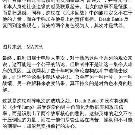
列作者藤本树此前曾谈到电次渴望成为“普通人”，并将其与作
者本人身处社会边缘的感受联系起来。电次的故事不是征服，
而是归属感。同样，虎杖在《咒术回战》中的旅程定义不在于
他的力量，而在于强加在他身上的责任重担。Death Battle 反
复回到这些观点，首先将两个角色视为人，其次才是武器。
图片来源：MAPPA
最终，胜利归属于电锯人电次，对于熟悉这两个系列的观众来
说，这可能是一个公平的结论。但胜者并不是让这一集令人难
忘的原因。互联网花了数十年时间争论虚构战斗中谁能击败
谁，而这些争论很少能达成共识。总会有另一种计算、另一种
战绩、另一种解释来改变结果。真正持久的是对角色本身的理
解。
这就是虎杖对阵电次的成功之处。Death Battle 并没有将这两
位《少年Jump》最受喜爱的男主角简化为数据表和攻击倍
率，而是识别出了两个故事核心的悲剧。这些英雄的定义不在
于压倒性的力量，而在于他们尽管生活在痛苦、操纵和不可能
的期望中，却依然坚持前行的决心。