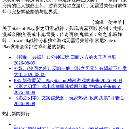
海姆的巨人族战士菲。游戏支持独立游玩，无需通关任何前作
即可完整体验剧情与世界观。
【编辑：仿生羊】
关于
State of Play,影之刃零,战神：劳菲,古墓丽影,控制：共振,
漫威金刚狼,漫威斗魂,雷曼：传奇再叙,鬼武者：剑之道,寂静
岭：Townfall,战神劳菲独立游戏无需通关前作,索尼State of
Play发布会全部游戏汇总
的新闻
《控制：共振》13分钟试玩 四面八方的火车有点酷
2026-08-09
外媒:《轮回之兽》反响一般 《影之刃零》有望斩下年度
大奖
2026-08-09
PS5 新作展望：PlayStation 独占游戏的未来
2026-08-09
《影之刃零》沐小葵摆脱韩式网红脸 中式审美杀疯了
2026-08-08
《影之刃零》文案留悬念，玩家热议“反向跳票”可能性
2026-08-08
热门新闻排行
1