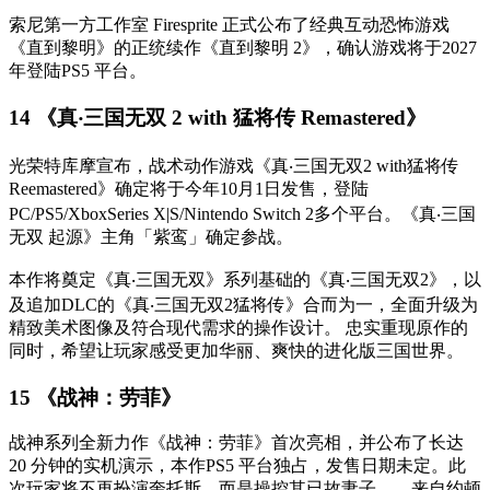
索尼第一方工作室 Firesprite 正式公布了经典互动恐怖游戏
《直到黎明》的正统续作《直到黎明 2》，确认游戏将于2027
年登陆PS5 平台。
14 《真‧三国无双 2 with 猛将传 Remastered》
光荣特库摩宣布，战术动作游戏《真‧三国无双2 with猛将传
Reemastered》确定将于今年10月1日发售，登陆
PC/PS5/XboxSeries X|S/Nintendo Switch 2多个平台。《真‧三国
无双 起源》主角「紫鸾」确定参战。
本作将奠定《真‧三国无双》系列基础的《真‧三国无双2》，以
及追加DLC的《真‧三国无双2猛将传》合而为一，全面升级为
精致美术图像及符合现代需求的操作设计。 忠实重现原作的
同时，希望让玩家感受更加华丽、爽快的进化版三国世界。
15 《战神：劳菲》
战神系列全新力作《战神：劳菲》首次亮相，并公布了长达
20 分钟的实机演示，本作PS5 平台独占
，发售日期未定
。
此
次玩家将不再扮演奎托斯，而是操控其已故妻子——来自约顿