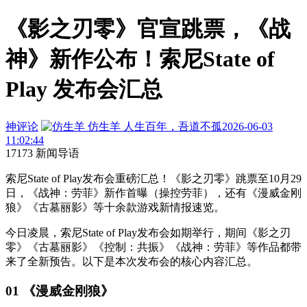
《影之刃零》官宣跳票，《战
神》新作公布！索尼State of
Play 发布会汇总
神评论
仿生羊
人生百年，吾道不孤
2026-06-03
11:02:44
17173 新闻导语
索尼State of Play发布会重磅汇总！《影之刃零》跳票至10月29
日，《战神：劳菲》新作首曝（操控劳菲），还有《漫威金刚
狼》《古墓丽影》等十余款游戏新情报速览。
今日凌晨，索尼State of Play发布会
如期举行
，
期间《影之刃
零》《古墓丽影》《控制：共振》《战神：劳菲》等作品都带
来了全新预告
。
以下
是
本次发布会的核心内容汇总。
01 《漫威金刚狼》