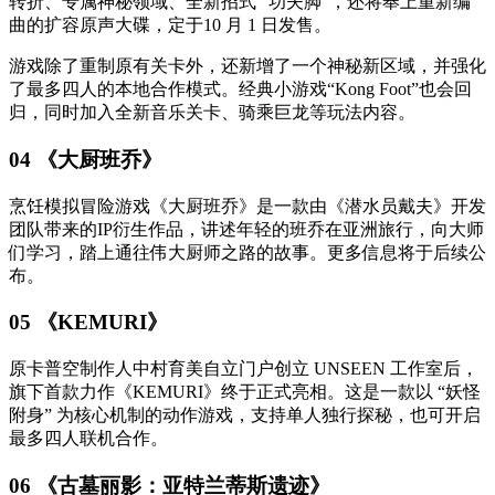
转折、专属神秘领域、全新招式 “功夫脚”，还将奉上重新编
曲的扩容原声大碟，定于10 月 1 日发售。
游戏除了重制原有关卡外，还新增了一个神秘新区域，并强化
了最多四人的本地合作模式。经典小游戏“Kong Foot”也会回
归，同时加入全新音乐关卡、骑乘巨龙等玩法内容。
04 《大厨班乔》
烹饪模拟冒险游戏《大厨班乔》是一款由《潜水员戴夫》开发
团队带来的IP衍生作品，讲述年轻的班乔在亚洲旅行，向大师
们学习，踏上通往伟大厨师之路的故事。更多信息将于后续公
布。
05 《KEMURI》
原卡普空制作人中村育美自立门户创立 UNSEEN 工作室后，
旗下首款力作《KEMURI》终于正式亮相。这是一款以 “妖怪
附身” 为核心机制的动作游戏，
支持单人独行探秘，也可开启
最多四人联机合作。
06 《古墓丽影：亚特兰蒂斯遗迹》