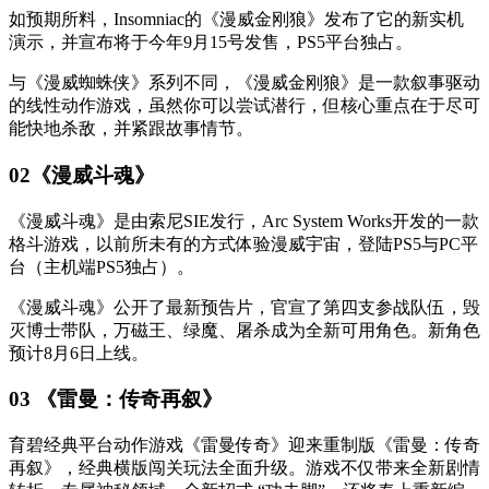
如预期所料，Insomniac的《漫威金刚狼》发布了它的新实机
演示，并宣布将
于
今年9月15号发售，PS5
平台独占
。
与《
漫威蜘蛛侠
》系列
不同
，《漫威金刚狼》是一款叙事驱动
的线性动作游戏，虽然你可以尝试潜行，但核心重点在于尽可
能快地杀敌，并紧跟故事情节。
02《漫威斗魂》
《漫威斗魂》是由索尼SIE发行，Arc System Works开发的一款
格斗游戏，以前所未有的方式体验漫威宇宙，登陆PS5与PC平
台（主机
端
PS5独占）。
《漫威斗魂》公开了最新预告片，官宣了第四支参战队伍，毁
灭博士带队，万磁王、绿魔、屠杀成为全新可用角色。
新角色
预计8月6日上线。
03 《雷曼：传奇再叙》
育碧经典平台动作游戏《雷曼传奇》
迎来重制版
《雷曼：传奇
再叙》，
经典横版闯关玩法全面升级。游戏不仅带来全新剧情