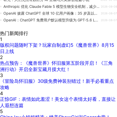
Anthropic 优化 Claude Fable 5 模型生物安全机制，减少 85% 误拦截
2026-08-08
OpenAI 披露 ChatGPT 全球 10 亿用户画像：35 岁及以上用户用量上升
2026-08-07
OpenAI：ChatGPT 免费用户默认模型升级为 GPT-5.6 Luna，Plus 和 Pro 用户更新聊天界面 GPT-5.6 Sol
2026-08-07
热门新闻排行
1
版权问题随时下架？玩家自制虚幻5《魔兽世界》8月15
日上线
2
热点预告：《魔兽世界》怀旧服第五阶段开启！《三角
洲行动》开启全新宝藏月摸大红！
3
《冒险岛怀旧服》30级免费神装别错过！新手必看重点
攻略
4
正惊GIF：表情如此羞涩！美女这个表情太好看，直接让
人遐想连篇
5