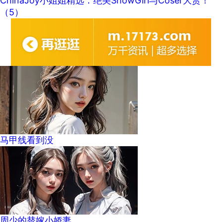
ChinaJoy小姐姐精选：绝美ShowGirl与Coser大赏！
（5）
马甲线看到没
周少的替嫁小娇妻