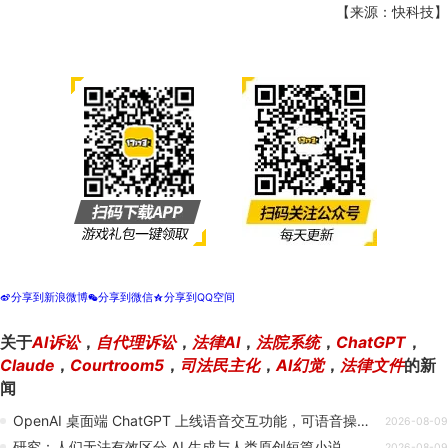
【来源：快科技】
分享到新浪微博
分享到微信
分享到QQ空间
t
w
z
关于
AI诉讼
，
自代理诉讼
，
法律AI
，
法院系统
，
ChatGPT
，
Claude
，
Courtroom5
，
司法民主化
，
AI幻觉
，
法律文件
的新
闻
OpenAI 桌面端 ChatGPT 上线语音交互功能，可语音操控电脑执行多步骤任务
2026-08-09
研究：人们无法有效区分 AI 生成与人类原创短篇小说
2026-08-09