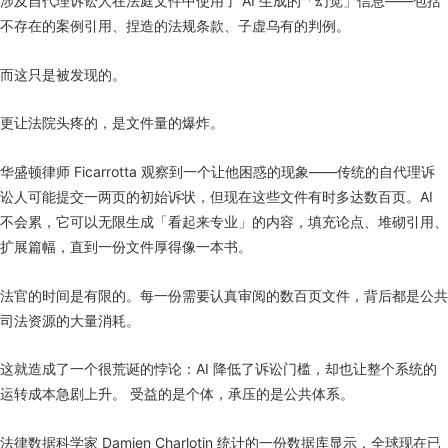
涉及自代理诉讼人在法庭文件中使用了 AI 生成的「幻觉」信息——包括
不存在的案例引用、捏造的法规条款、子虚乌有的判例。
而这只是被发现的。
更让法院头疼的，是文件量的爆炸。
华盛顿律师 Ficarrotta 观察到一个让他困惑的现象——传统的自代理诉
讼人可能提交一两页的初始诉状，但现在这些文件有时多达数百页。AI
不会累，它可以无限生成「看起来专业」的内容，填充论点、堆砌引用、
扩展篇幅，直到一份文件厚得像一本书。
法官的时间是有限的。每一份需要认真审阅的数百页文件，背后都是公共
司法资源的大量消耗。
这就造成了一个很荒诞的悖论：AI 降低了诉讼门槛，却也让整个系统的
运转成本急剧上升。 受益的是个体，承压的是公共体系。
法律数据科学家 Damien Charlotin 统计的一份数据库显示，全球现在已