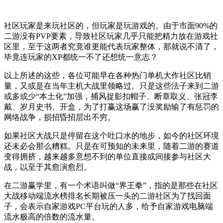
社区玩家是来玩社区的，但玩家是玩游戏的。由于市面90%的
二游没有PVP要素，导致社区玩家几乎只能把精力放在游戏社
区里，至于这两者究竟谁更能代表玩家整体，那就说不清了，
毕竟连玩家的XP都统一不了还想统一意志？
以上所述的这些，各位可能早在各种热门单机大作社区比销
量，又或是在当年主机大战里领略过。只是这些法子来到二游
或多或少“本土化”加强，捕风捉影扣帽子、断章取义、张冠李
戴、岁月史书、开盒，为了打赢这场赢了没奖励输了有惩罚的
网络战争，损招昏招层出不穷。
如果社区大战只是停留在这个吐口水的地步，如今的社区环境
还未必会那么糟糕。只是在可预知的未来里，随着二游的赛道
变得拥挤，越来越多意想不到的单位直接或间接参与社区大
战，以至于其愈演愈烈。
在二游赢学里，有一个术语叫做“界王拳”，指的是那些在社区
大战移动端流水榜排名长期被压一头的二游社区为了找回面
子，会表示自家游戏PC平台玩的人多，给予自家游戏电脑端
流水极高的倍数的流水量。