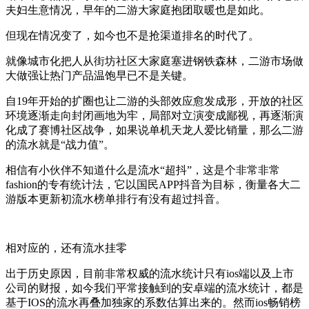
夫妇生意情况，早年的二游大家庭抱团取暖也是如此。
但现在情况变了，如今也不是抢渠道排名的时代了。
就像城市化把人从街坊社区大家庭塞进钢铁森林，二游市场做
大做强让热门产品温饱早已不是关键。
自19年开始的扩圈也让二游的头部效应愈发成形，开放的社区
环境逐渐走向封闭画地为牢，局部对立演变成鄙视，再逐渐演
化成了赛博社区战争，如果说单机天龙人爱比销量，那么二游
的流水就是“战力值”。
相信有小伙伴不知道什么是流水“超抖”，这是个非常非常
fashion的专有统计法，它以国民APP抖音为目标，衡量各大二
游版本更新初流水榜单排行有没有超过抖音。
相对应的，还有流水挂零
出于历史原因，目前非常权威的流水统计只有ios端以及上市
公司的财报，如今我们平常接触到的安卓端的流水统计，都是
基于IOS的流水再叠加独家的系数估算出来的。
然而ios畅销榜