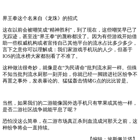
界王拳这个名来自《龙珠》的招式
这在以前会被嘲笑成“精神胜利”，到了现在，这些嘲笑早已了
无踪迹，甚至连“界王拳”的蔑称都没了。因为有些游戏开始借
助一些权威机构或者宣传自己其他平台的流水占比多少多少，
言下之意你可以理解成：我们家游戏手机玩的人少，但基于
IOS的流水榜大家都别看了不准了。
这种做法很奇妙，就像是在“为民请命”批判流水厨一样。但殊
不知当批判流水厨那一刻开始，你就已经一脚踏进社区纷争不
再置之事外，发表暴论的、猛猛轰击情绪G点的比比皆是。
当然，如果我们的二游能像国外选手机只有苹果或其他一样，
是否二游社区战争就能平息了呢？
恐怕没这么简单，在二游市场真正杀到血流成河那天之前，这
种纷争将会一直持续。
【编辑：埃斯佩兰塔】