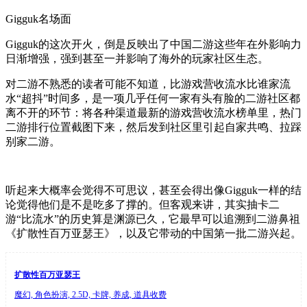
Gigguk名场面
Gigguk的这次开火，倒是反映出了中国二游这些年在外影响力
日渐增强，强到甚至一并影响了海外的玩家社区生态。
对二游不熟悉的读者可能不知道，比游戏营收流水比谁家流
水“超抖”时间多，是一项几乎任何一家有头有脸的二游社区都
离不开的环节：将各种渠道最新的游戏营收流水榜单里，热门
二游排行位置截图下来，然后发到社区里引起自家共鸣、拉踩
别家二游。
听起来大概率会觉得不可思议，甚至会得出像Gigguk一样的结
论觉得他们是不是吃多了撑的。但客观来讲，其实抽卡二
游“比流水”的历史算是渊源已久，它最早可以追溯到二游鼻祖
《
扩散性百万亚瑟王
》，以及它带动的中国第一批二游兴起。
扩散性百万亚瑟王
魔幻, 角色扮演, 2.5D, 卡牌, 养成, 道具收费