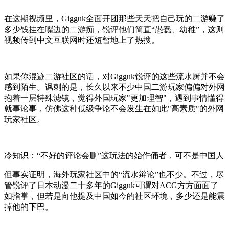
在这期视频里，Gigguk全面开团那些天天把自己玩的二游赚了
多少钱挂在嘴边的二游痴，锐评他们简直“愚蠢、幼稚”，这则
视频传到中文互联网时还短暂地上了热搜。
如果你混迹二游社区的话，对Gigguk锐评的这些
流水厨
并不会
感到陌生。讽刺的是，长久以来不少中国二游玩家偏偏对外网
抱着一层特殊滤镜，觉得外国玩家"更加理智"，遇到事情懂得
就事论事，仿佛这种低级争论不会发生在如此"高素质"的外网
玩家社区。
冷知识：“不好的评论会删”这玩法的始作俑者，可不是中国人
但事实证明，海外玩家社区中的“流水辩论”也不少。不过，尽
管锐评了日本动漫二十多年的Gigguk可谓对ACG方方面面了
如指掌，但若是向他提及中国如今的社区环境，多少还是能震
掉他的下巴。