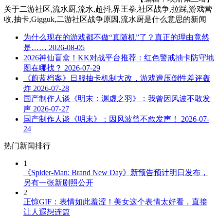
关于
二游社区,流水厨,流水,超抖,界王拳,社区战争,拉踩,游戏营
收,抽卡,Gigguk,二游社区战争原因,流水厨是什么意思
的新闻
为什么现在的游戏都不做“真随机”了？真正的理由竟然
是……
2026-08-05
2026神仙盲盒！KK对战平台推荐：红色警戒抽卡防守地
图在哪找？
2026-07-29
《蔚蓝档案》日服抽卡机制大改，游戏遭压倒性差评轰
炸
2026-07-28
国产制作人谈《明末：渊虚之羽》：我曾因风波不敢发
声
2026-07-27
国产制作人谈《明末》：因风波曾不敢发声！
2026-07-
24
热门新闻排行
1
《Spider-Man: Brand New Day》新预告预计明日发布，
另有一张新剧照公开
2
正惊GIF：表情如此羞涩！美女这个表情太好看，直接
让人遐想连篇