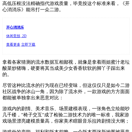
高低压根没法精确指代游戏质量，毕竟按这个标准来看，《
开
心消消乐
》能吊打一众二游。
开心消消乐
休闲竞技, 2D
查看更多
立即下载
拿着各家猜测的流水数据互相鄙视，就像是拿着雨姐蜜汁老坛
酸菜炒猪嗨，硬要将其当成美少女香香软软的脚丫子踩出来
的。
尽管这种比流水的行为现在已经变味，但这仅仅只是如今二游
社区战争的冰山一角，因为除了流水外，一款游戏的方方面面
都能被单独拿出来恶意对比：
游戏内的剧情、美术音乐、场景建模表现，一张角色立绘能吵
几千楼，"椅子交互"成了检验二游技术力的唯一标准，我家游
戏场景漂亮建模质量高，你家美术瞎眼音乐拉跨剧情没大纲；
游戏外的产能、福利和版本前瞻，一个版本两张新地图被恶意