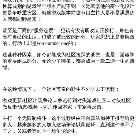
换算成别的游戏半个版本产能不到、卡池武器池的商业化设计
更是争吵重灾区，就连游戏版本前瞻节目主持人是不是满屏伪
人感都能吵起来；
甚至是厂商的“服务态度”，犯错有没有听劝立正挨打，角色有
没有自己的生活，也成了被比较的部分。玩家思想上是要解放
的，行动上却是you number one的；
这些种种因素，如今都能成为社区拉踩的谈资，也是二游赢学
的重要组成部分。无论少了哪条，都会成为一款二游一生的遗
憾。
在这种情况下，一个社区节奏的诞生不外乎以下流程：
游戏更新/社区出现争论→争论传到对头游戏社区→对头社区
做反击动态/视频→切片传回本家→本家再反击。
主打一个无限制格斗，这个过程经由平台算法加持下推荐给更
多人，越来越多的人加入这场争论以此循环，直到这件事不了
了之，又或者等到下一场争论诞生。