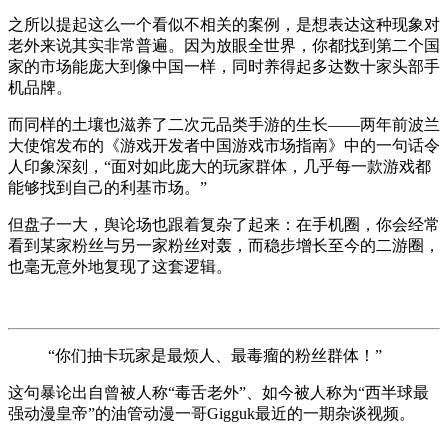
之所以提起这么一个看似不相关的案例，是想表达这种现象对
老外来说其实非常普遍。因为放眼全世界，你都找到第二个国
家的市场能庞大到像中国一样，同时养得起多达数十家头部手
机品牌。
而同样的土壤也滋养了二次元品类手游的生长——两年前波兰
大使馆发布的《游戏开发者中国游戏市场指南》中的一句话令
人印象深刻，“面对如此庞大的玩家群体，几乎每一款游戏都
能够找到自己的利基市场。”
但盘子一大，舆论场也跟着复杂了起来：
在手机圈，你会经常
看到某家粉丝与另一家粉丝对轰，而稳步增长至今的二游圈，
也毫无意外地复现了这套逻辑。
“你们抽卡玩家是最烦人、最毒瘤的粉丝群体！”
这句暴论出自曾被人称“毒舌老外”、如今被人称为“西半球最
强动漫皇帝”的油管动漫一哥Gigguk最近的一期杂谈视频。