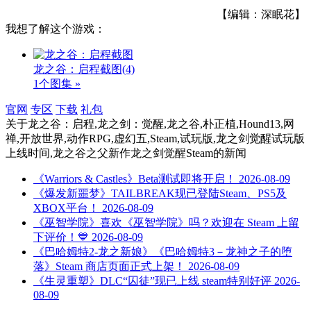
【编辑：深眠花】
我想了解这个游戏：
龙之谷：启程截图
(4)
1个图集 »
官网
专区
下载
礼包
关于
龙之谷：启程,龙之剑：觉醒,龙之谷,朴正植,Hound13,网
禅,开放世界,动作RPG,虚幻五,Steam,试玩版,龙之剑觉醒试玩版
上线时间,龙之谷之父新作龙之剑觉醒Steam
的新闻
《Warriors & Castles》Beta测试即将开启！
2026-08-09
《爆发新噩梦》TAILBREAK现已登陆Steam、PS5及
XBOX平台！
2026-08-09
《巫智学院》喜欢《巫智学院》吗？欢迎在 Steam 上留
下评价！💙
2026-08-09
《巴哈姆特2-龙之新娘》《巴哈姆特3－龙神之子的堕
落》Steam 商店页面正式上架！
2026-08-09
《生灵重塑》DLC“囚徒”现已上线 steam特别好评
2026-
08-09