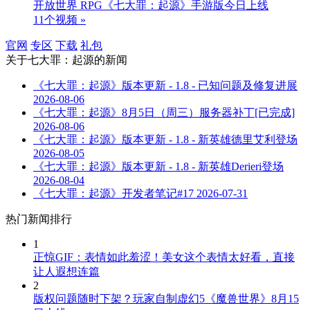
开放世界 RPG《七大罪：起源》手游版今日上线
11个视频 »
官网
专区
下载
礼包
关于
七大罪：起源
的新闻
《七大罪：起源》版本更新 - 1.8 - 已知问题及修复进展
2026-08-06
《七大罪：起源》8月5日（周三）服务器补丁[已完成]
2026-08-06
《七大罪：起源》版本更新 - 1.8 - 新英雄德里艾利登场
2026-08-05
《七大罪：起源》版本更新 - 1.8 - 新英雄Derieri登场
2026-08-04
《七大罪：起源》开发者笔记#17
2026-07-31
热门新闻排行
1
正惊GIF：表情如此羞涩！美女这个表情太好看，直接
让人遐想连篇
2
版权问题随时下架？玩家自制虚幻5《魔兽世界》8月15