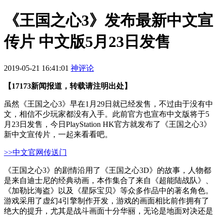
《王国之心3》发布最新中文宣
传片 中文版5月23日发售
2019-05-21 16:41:01
神评论
【17173新闻报道，转载请注明出处】
虽然《王国之心
3
》早在
1
月
29
日就已经发售，不过由于没有中
文，相信不少玩家都没有入手。此前官方也宣布中文版将于
5
月
23
日发售，今日
PlayStation HK
官方就发布了《王国之心
3
》
新中文宣传片，一起来看看吧。
>>中文官网传送门
《王国之心
3
》的剧情沿用了《王国之心
3D
》的故事，人物都
是来自迪士尼的经典动画，本作集合了来自《超能陆战队》、
《加勒比海盗》以及《星际宝贝》等众多作品中的著名角色。
游戏采用了虚幻
4
引擎制作开发，游戏的画面相比前作拥有了
绝大的提升，尤其是战斗画面十分华丽，无论是地面对决还是