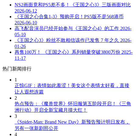
NS2画面竟和PS5差不多！《王国之心3》三版画面对比
2026-06-12
《王国之心合集1-3》预购开启！PS5版不是568港币
2026-06-10
高飞配音演员已经开始参与《王国之心4》的工作
2026-
05-10
《王国之心3》粉丝不敢相信该作已发售 7 年之久
2026-
01-26
再售100万！ 《王国之心》系列销量突破3800万份
2025-
11-17
热门新闻排行
1
正惊GIF：表情如此羞涩！美女这个表情太好看，直接
让人遐想连篇
2
热点预告：《魔兽世界》怀旧服第五阶段开启！《三角
洲行动》开启全新宝藏月摸大红！
3
《Spider-Man: Brand New Day》新预告预计明日发布，
另有一张新剧照公开
4