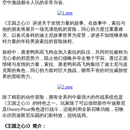
空中激战都令人玩的非常兴奋。
《王国之心
3
》讲述关于友情力量的故事。在故事中，索拉与
他的朋友将展开一场充满危机的冒险，同心协力度过重重难
关。以各式各样的迪士尼故事世界为背景，讲述不知情继承独
特力量的年轻男孩索拉的冒险旅程。
旅程中，唐老鸭和高飞狗会加入索拉的队伍，共同对抗被称为
无心者的邪恶势力，阻止他们侵略并夺走整个宇宙。透过正面
情绪与友情的力量，索拉、唐老鸭和高飞狗集结了迪士尼与皮
克斯的角色，同心协力面对巨大挑战，锲而不舍的对抗威胁世
界的黑暗势力。
除了精彩的动作冒险，拥有全系列中最强大的作战系统也是
《王国之心
3
》的特色之一。玩家除了可以借助新作中迪斯尼
及
Disney/Pixar
角色进行战斗，还能利用全新召唤功能，召唤
出仿照迪斯尼乐园的幻影特效，扭转战局。
《王国之心
3
》简介：