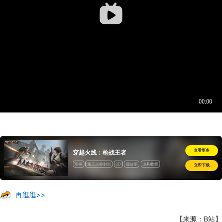
查看更多
穿越火线：枪战王者
军事
第三人称射击
2D
端改手
道具收费
立即下载
再逛逛>>
【来源：B站】