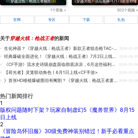
穿越火线：枪战王者截图
(8)
《穿越火线》试玩视频-17173新游秒懂
1个图集 »
502个视频 »
官网
专区
下载
礼包
关于
穿越火线：枪战王者
的新闻
生化神器？《穿越火线：枪战王者》新款王者狙击枪TAC-雷暴王者武器爆料！
2026-07-01
经典爆破全面进化！《穿越火线：枪战王者》7月2日上线全新“超能爆破”
2026-06-21
《CF手游》流水史诗级崩盘面临彻底凉凉，6月这些福利看了不笑的都是神人了！
2026-05-24
【荷光者】灵笼联动角色丨6月1日上线<CF手游>
2026-05-24
》首张HD移植爆破图但有阉割？《穿越火线：枪战王者废水禁区表现如何？
2026-05-24
热门新闻排行
1
版权问题随时下架？玩家自制虚幻5《魔兽世界》8月15
日上线
2
《冒险岛怀旧服》30级免费神装别错过！新手必看重点