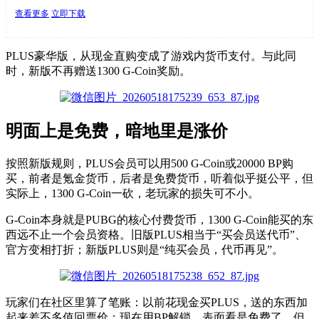
查看更多
立即下载
PLUS豪华版，从现金直购变成了游戏内货币支付。与此同
时，新版不再赠送1300 G-Coin奖励。
明面上是免费，暗地里是涨价
按照新版规则，PLUS会员可以用500 G-Coin或20000 BP购
买
，
前者是氪金货币，后者是免费货币
，
听着似乎挺公平，但
实际上，
1
300 G-Coin一砍，老玩家的损失可不小。
G-Coin本身就是PUBG的核心付费货币，1300 G-Coin能买的东
西远不止一个会员资格。旧版PLUS相当于“买会员送代币”
、
官方变相打折；新版PLUS则是“纯买会员，代币再见”。
玩家
们
在社区里算了笔账：以前花现金买PLUS，送的东西加
起来差不多值回票价；现在用BP解锁，表面看是免费了，但