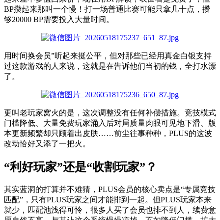
BP攒起来那叫一个慢
！
打一场普通比赛可能只拿几十点，攒
够20000 BP需要投入大量时间。
用时间换会员”听起来挺公平，但对那些已经用真金白银支持
过这款游戏的人来说，这就是在告诉他们
当初
的
钱
，
全
打水漂
了
。
更
叫
老玩家窝火的是，这次调整没有任何补偿措施
。
竞技模式
门槛降低、大量免费玩家涌入后对局质量肉眼可见地下滑、版
本更新频繁却只顾着出皮肤
……
前
尘
往事
种种
，PLUS的这波
改动恰好
又
添了一把火
。
“
利好玩家
”还是“收割
玩家
”
？
其实蓝洞的
打算
并不难猜
，
PLUS会员的核心卖点是“专属竞技
匹配”，只有PLUS玩家之间才能排到一起。但PLUS玩家本来
就少，匹配池浅得可怜，很多人买了会员也排不到人，续费意