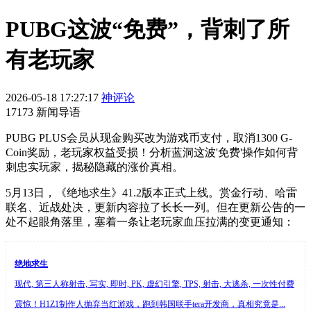
PUBG这波“免费”，背刺了所
有老玩家
2026-05-18 17:27:17
神评论
17173 新闻导语
PUBG PLUS会员从现金购买改为游戏币支付，取消1300 G-
Coin奖励，老玩家权益受损！分析蓝洞这波'免费'操作如何背
刺忠实玩家，揭秘隐藏的涨价真相。
5月13日，《绝地求生》41.2版本正式上线。赏金行动、哈雷
联名、近战处决，更新内容拉了长长一列。但在更新公告的一
处不起眼角落里，塞着一条让老玩家血压拉满的变更通知：
绝地求生
现代, 第三人称射击, 写实, 即时, PK, 虚幻引擎, TPS, 射击, 大逃杀, 一次性付费
震惊！H1Z1制作人抛弃当红游戏，跑到韩国联手tera开发商，真相究竟是...