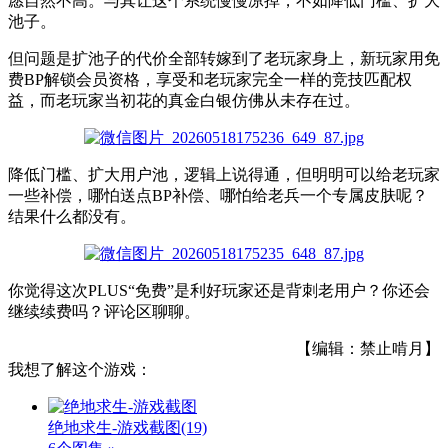
愿自然不高。与其让这个系统慢慢凉掉，不如降低门槛、扩大
池子。
但问题是扩池子的代价全部转嫁到了老玩家身上
，
新玩家用免
费BP解锁会员资格，享受和老玩家完全一样的竞技匹配权
益，而老玩家当初花的真金白银仿佛从未存在过。
降低门槛、扩大用户池，逻辑上说得通，但明明可以给老玩家
一些
补偿
，
哪怕送点BP补偿、哪怕给老兵一个专属皮肤
呢
？
结果什么都没有。
你觉得这次PLUS“免费”是利好玩家还是背刺老用户？你还会
继续续费吗？评论区聊聊。
【编辑：禁止啃月】
我想了解这个游戏：
绝地求生-游戏截图
(19)