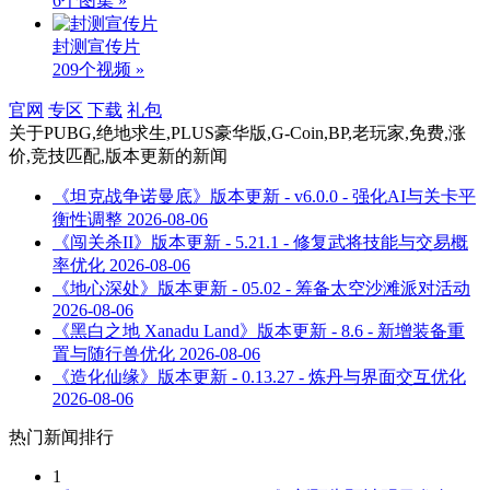
6个图集 »
封测宣传片
209个视频 »
官网
专区
下载
礼包
关于
PUBG,绝地求生,PLUS豪华版,G-Coin,BP,老玩家,免费,涨
价,竞技匹配,版本更新
的新闻
《坦克战争诺曼底》版本更新 - v6.0.0 - 强化AI与关卡平
衡性调整
2026-08-06
《闯关杀II》版本更新 - 5.21.1 - 修复武将技能与交易概
率优化
2026-08-06
《地心深处》版本更新 - 05.02 - 筹备太空沙滩派对活动
2026-08-06
《黑白之地 Xanadu Land》版本更新 - 8.6 - 新增装备重
置与随行兽优化
2026-08-06
《造化仙缘》版本更新 - 0.13.27 - 炼丹与界面交互优化
2026-08-06
热门新闻排行
1