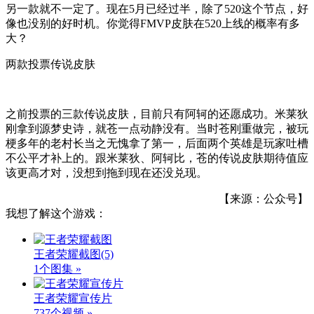
另一款就不一定了。现在5月已经过半，除了520这个节点，好
像也没别的好时机。你觉得FMVP皮肤在520上线的概率有多
大？
两款投票传说皮肤
之前投票的三款传说皮肤，目前只有阿轲的还愿成功。米莱狄
刚拿到源梦史诗，就苍一点动静没有。当时苍刚重做完，被玩
梗多年的老村长当之无愧拿了第一，后面两个英雄是玩家吐槽
不公平才补上的。跟米莱狄、阿轲比，苍的传说皮肤期待值应
该更高才对，没想到拖到现在还没兑现。
【来源：公众号】
我想了解这个游戏：
王者荣耀截图
(5)
1个图集 »
王者荣耀宣传片
737个视频 »