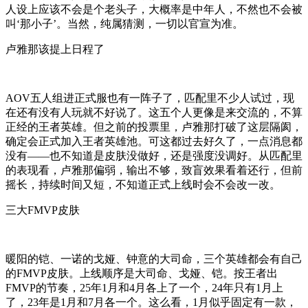
人设上应该不会是个老头子，大概率是中年人，不然也不会被
叫‘那小子’。当然，纯属猜测，一切以官宣为准。
卢雅那该提上日程了
AOV五人组进正式服也有一阵子了，匹配里不少人试过，现
在还有没有人玩就不好说了。这五个人更像是来交流的，不算
正经的王者英雄。但之前的投票里，卢雅那打破了这层隔阂，
确定会正式加入王者英雄池。可这都过去好久了，一点消息都
没有——也不知道是皮肤没做好，还是强度没调好。从匹配里
的表现看，卢雅那偏弱，输出不够，致盲效果看着还行，但前
摇长，持续时间又短，不知道正式上线时会不会改一改。
三大FMVP皮肤
暖阳的铠、一诺的戈娅、钟意的大司命，三个英雄都会有自己
的FMVP皮肤。上线顺序是大司命、戈娅、铠。按王者出
FMVP的节奏，25年1月和4月各上了一个，24年只有1月上
了，23年是1月和7月各一个。这么看，1月似乎固定有一款，