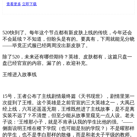
查看更多
立即下载
520快到了。每年这个节点都有新皮肤上线的传统，今年还会
不会延续？不知道，但盼头是有的。要真有，下周就能见分晓
——毕竟正式服已经两周没出新皮肤了。
除了520，未来还有哪些期待？英雄、皮肤都有，这篇只盘一
盘已经官宣的内容。漏了的，欢迎补充。
王维进入故事线
15号，王者公布了主线剧情最终篇《天书现世》，剧情里第一
次提到了王维。这个英雄是之前官宣的三大英雄之一，大禹已
经上线，六耳还遥遥无期，王维既然进了主线故事，是不是离
实装不远了？不清楚，但至少能从故事里窥见一点人设。老夫
子说：‘王维那小子，就是不肯承认我的学生比他的强。’——
侧面说明王维在稷下学院（也可能是别的学院？）不是曜那样
的学生，也不是李白那样的散修，而是和老夫子平级的教师。