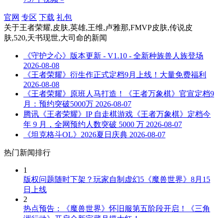
官网
专区
下载
礼包
关于
王者荣耀,皮肤,英雄,王维,卢雅那,FMVP皮肤,传说皮
肤,520,天书现世,大司命
的新闻
《守护之心》版本更新 - V1.10 - 全新种族兽人族登场
2026-08-08
《王者荣耀》衍生作正式定档9月上线！大量免费福利
2026-08-08
《王者荣耀》原班人马打造！《王者万象棋》官宣定档9
月：预约突破5000万
2026-08-07
腾讯《王者荣耀》IP 自走棋游戏《王者万象棋》定档今
年 9 月，全网预约人数突破 5000 万
2026-08-07
《坦克格斗OL》2026夏日庆典
2026-08-07
热门新闻排行
1
版权问题随时下架？玩家自制虚幻5《魔兽世界》8月15
日上线
2
热点预告：《魔兽世界》怀旧服第五阶段开启！《三角