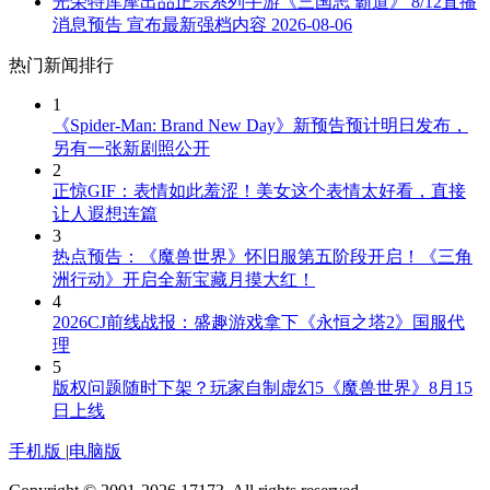
光荣特库摩出品正宗系列手游《三国志 霸道》 8/12直播
消息预告 宣布最新强档内容
2026-08-06
热门新闻排行
1
《Spider-Man: Brand New Day》新预告预计明日发布，
另有一张新剧照公开
2
正惊GIF：表情如此羞涩！美女这个表情太好看，直接
让人遐想连篇
3
热点预告：《魔兽世界》怀旧服第五阶段开启！《三角
洲行动》开启全新宝藏月摸大红！
4
2026CJ前线战报：盛趣游戏拿下《永恒之塔2》国服代
理
5
版权问题随时下架？玩家自制虚幻5《魔兽世界》8月15
日上线
手机版
|
电脑版