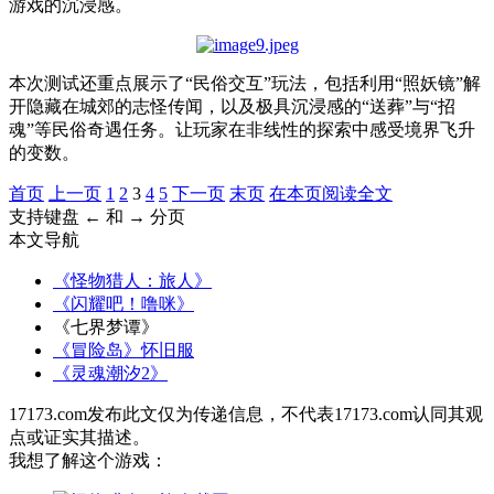
游戏的沉浸感。
本次测试还重点展示了“民俗交互”玩法，包括利用“照妖镜”解
开隐藏在城郊的志怪传闻，以及极具沉浸感的“送葬”与“招
魂”等民俗奇遇任务。让玩家在非线性的探索中感受境界飞升
的变数。
首页
上一页
1
2
3
4
5
下一页
末页
在本页阅读全文
支持键盘 ← 和 → 分页
本文导航
《怪物猎人：旅人》
《闪耀吧！噜咪》
《七界梦谭》
《冒险岛》怀旧服
《灵魂潮汐2》
17173.com发布此文仅为传递信息，不代表17173.com认同其观
点或证实其描述。
我想了解这个游戏：