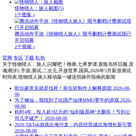
怪物猎人：旅人截图
(5)
1个图集 »
腾讯动作手游《怪物猎人旅人》限号删档计费测试现已
开启招募
2个视频 »
官网
专区
下载
礼包
关于
怪物猎人：旅人,闪耀吧！噜咪,七界梦谭,冒险岛怀旧服,灵
魂潮汐2,手游,测试,二次元,开放世界,国风,2026年5月新游测试
时间表,怪物猎人旅人移动版一键连招操作指南
的新闻
听玩家意见就是找死！前生软制作人解释原因
2026-08-
06
为了修仙，我找到了比国产仙侠MMO更牛的游戏
2026-
08-06
耗时4年，投入超3亿元的”仙剑版原神“大翻车！亏到公
司几乎破产！
2026-08-06
2026 TikTok游戏出海沙龙：内容经营成出海增长新引擎
2026-08-06