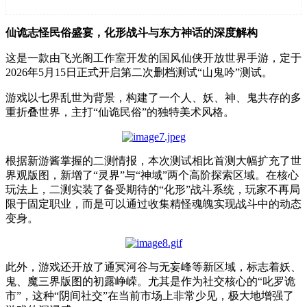
仙诡志怪民俗盛宴，化形战斗与东方神话的深度解构
这是一款由飞光阁工作室开发的国风仙侠开放世界手游，定于
2026
年
5
月
15
日正式开启第二次删档测试“山鬼吟”测试。
游戏以七界乱世为背景，构建了一个人、妖、神、鬼共存的多
重折叠世界，主打“仙诡民俗”的独特美术风格。
根据新游酱掌握的二测情报，本次测试相比首测大幅扩充了世
界观版图，新增了“灵界”与“神域”两个高阶探索区域。在核心
玩法上，二测实装了备受期待的“化形”战斗系统，玩家不再局
限于固定职业，而是可以通过收集精怪魂魄实现战斗中的动态
变身。
此外，游戏还开放了通冥河谷与无妄峰等新区域，标志着妖、
鬼、魔三界版图的初露峥嵘。尤其是作为社交核心的“叱罗诡
市”，这种“阴间社交”在当前市场上非常少见，极大地增强了