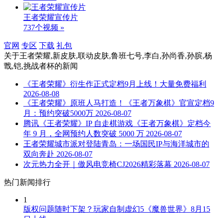
王者荣耀宣传片
737个视频 »
官网
专区
下载
礼包
关于
王者荣耀,新皮肤,联动皮肤,鲁班七号,李白,孙尚香,孙膑,杨
戬,铠,挑战者杯
的新闻
《王者荣耀》衍生作正式定档9月上线！大量免费福利
2026-08-08
《王者荣耀》原班人马打造！《王者万象棋》官宣定档9
月：预约突破5000万
2026-08-07
腾讯《王者荣耀》IP 自走棋游戏《王者万象棋》定档今
年 9 月，全网预约人数突破 5000 万
2026-08-07
王者荣耀城市派对登陆青岛：一场国民IP与海洋城市的
双向奔赴
2026-08-07
次元热力全开｜傲风电竞椅CJ2026精彩落幕
2026-08-07
热门新闻排行
1
版权问题随时下架？玩家自制虚幻5《魔兽世界》8月15