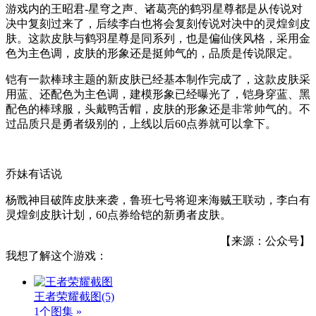
游戏内的王昭君-星穹之声、诸葛亮的鹤羽星尊都是从传说对
决中复刻过来了，后续李白也将会复刻传说对决中的灵煌剑皮
肤。这款皮肤与鹤羽星尊是同系列，也是偏仙侠风格，采用金
色为主色调，皮肤的形象还是挺帅气的，品质是传说限定。
铠有一款棒球主题的新皮肤已经基本制作完成了，这款皮肤采
用蓝、还配色为主色调，建模形象已经曝光了，铠身穿蓝、黑
配色的棒球服，头戴鸭舌帽，皮肤的形象还是非常帅气的。不
过品质只是勇者级别的，上线以后60点券就可以拿下。
乔妹有话说
杨戬神目破阵皮肤来袭，鲁班七号将迎来海贼王联动，李白有
灵煌剑皮肤计划，60点券给铠的新勇者皮肤。
【来源：公众号】
我想了解这个游戏：
王者荣耀截图
(5)
1个图集 »