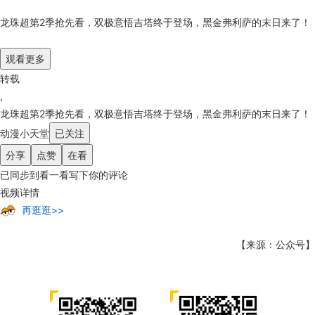
龙珠超第2季抢先看，双极意悟吉塔终于登场，黑金弗利萨的末日来了！
观看更多
转载
,
龙珠超第2季抢先看，双极意悟吉塔终于登场，黑金弗利萨的末日来了！
动漫小天堂
已关注
分享
点赞
在看
已同步到看一看写下你的评论
视频详情
再逛逛>>
【来源：公众号】