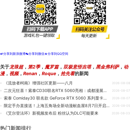
分享到新浪微博
分享到微信
分享到QQ空间
t
w
z
关于
龙珠超
，
第2季
，
魔罗篇
，
双极意悟吉塔
，
黑金弗利萨
，
动
漫
，
视频
，
Renan
，
Roque
，
抢先看
的新闻
《流放者柯南》增强社区更新——八月
2026-08-08
二次元狂喜！索泰CD30联名RTX 5060亮相：成都漫展派送
2026-08-07
索泰 Comiday30 联名款 GeForce RTX 5060 系列显卡亮相，独家定制外观
2026-08-07
限定手办直接送！上海五角场全新动漫献血屋8月7日开启抽奖活动
2026-08-05
《艾尔登法环》新视频发布后 粉丝认为DLC可能要来
2026-08-03
热门新闻排行