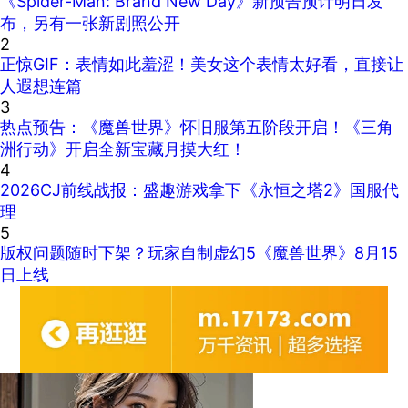
《Spider-Man: Brand New Day》新预告预计明日发
布，另有一张新剧照公开
2
正惊GIF：表情如此羞涩！美女这个表情太好看，直接让
人遐想连篇
3
热点预告：《魔兽世界》怀旧服第五阶段开启！《三角
洲行动》开启全新宝藏月摸大红！
4
2026CJ前线战报：盛趣游戏拿下《永恒之塔2》国服代
理
5
版权问题随时下架？玩家自制虚幻5《魔兽世界》8月15
日上线