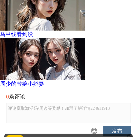
马甲线看到没
周少的替嫁小娇妻
0
条评论
评论赢取激活码/周边等奖励！加群了解详情224611913
发布