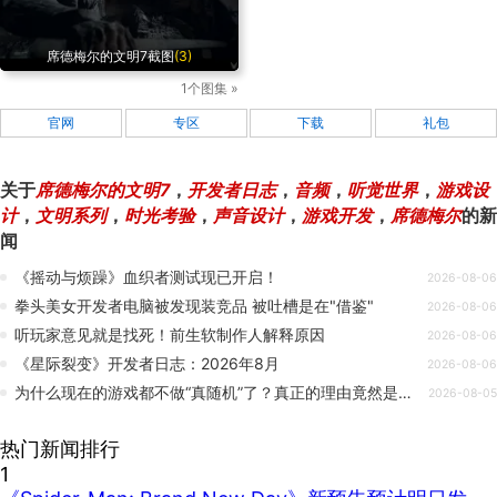
席德梅尔的文明7截图
(3)
1个图集 »
官网
专区
下载
礼包
关于
席德梅尔的文明7
，
开发者日志
，
音频
，
听觉世界
，
游戏设
计
，
文明系列
，
时光考验
，
声音设计
，
游戏开发
，
席德梅尔
的新
闻
《摇动与烦躁》血织者测试现已开启！
2026-08-06
拳头美女开发者电脑被发现装竞品 被吐槽是在"借鉴"
2026-08-06
听玩家意见就是找死！前生软制作人解释原因
2026-08-06
《星际裂变》开发者日志：2026年8月
2026-08-06
为什么现在的游戏都不做“真随机”了？真正的理由竟然是……
2026-08-05
热门新闻排行
1