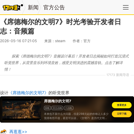
新闻
官方公告
《席德梅尔的文明7》时光考验开发者日
志：音频篇
2026-05-16 07:21:05
来源：steam
作者：官方
探索《席德梅尔的文明7》音频设计幕后！开发者日志揭秘如何打造沉浸式
听觉世界，从背景音乐到环境音效，感受文明演进的震撼音轨。点击了解详
情！
17173 新闻导语
设计
《席德梅尔的文明7》
的听觉世界
席德梅尔的文明7
查看更多
策略
回合战略
大战略
本来也不算什么大问题，但是298元起的价格让人多少
立即下载
觉得有些不值，甚至可以说，《文明7》是历代文明首
发版本中最半成品的一代..
再逛逛>>