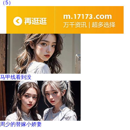
（5）
马甲线看到没
周少的替嫁小娇妻