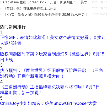
Cabletime 推出 ScreenDock：八合一扩展坞配 5.5 英寸 720P 屏幕
2026-08-08
《梦幻小镇》猫咪主题特卖现已开启
2026-08-08
《KIYO：暴兔之城》猫咪关爱主题特卖 2026 现已开启！
2026-08-08
热门新闻排行
1
正惊GIF：表情如此羞涩！美女这个表情太好看，直接让
人遐想连篇
2
版权问题随时下架？玩家自制虚幻5《魔兽世界》8月15
日上线
3
热点预告：《魔兽世界》怀旧服第五阶段开启！《三角
洲行动》开启全新宝藏月摸大红！
4
《三角洲行动》主播巅峰赛总决赛即将打响！8月2日，
群星汇聚，新王加冕！
5
ChinaJoy小姐姐精选：绝美ShowGirl与Coser大赏！