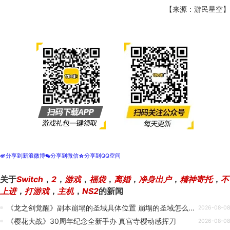
【来源：游民星空】
分享到新浪微博
分享到微信
分享到QQ空间
t
w
z
关于
Switch
，
2
，
游戏
，
福袋
，
离婚
，
净身出户
，
精神寄托
，
不
上进
，
打游戏
，
主机
，
NS2
的新闻
《龙之剑觉醒》副本崩塌的圣域具体位置 崩塌的圣域怎么进去
2026-08-08
《樱花大战》30周年纪念全新手办 真宫寺樱动感挥刀
2026-08-08