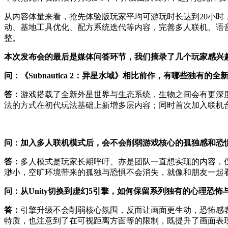
从内容体量来看，抢先体验版玩家平均可游玩时长达到20小时
动、基地工具优化、配方系统迭代等内容，完善多人联机、语音
整。
本次发布会的最后是媒体问答环节，我们摘录了几个玩家感兴
问：《Subnautica 2：异星水域》相比前作，有哪些独有的全
答：
游戏搭载了全新外星世界与生态系统，生物之间会有更深
法的方式在初代玩法基础上新增多层内容；同时首次加入联机
问：加入多人联机模式后，会不会削弱游戏核心的孤独感和恐
答：
多人模式是玩家长期呼吁、亦是团队一直想实现的内容，
渺小，空旷环境带来的孤独与恐惧不会消失，就像和朋友一起
问：从Unity切换到虚幻5引擎，如何保留系列独有的心理恐怖
答：
引擎升级不会削弱核心氛围，反而让画面更生动，恐怖感
特质，也注意到了在可视距离方面等的限制，既提升了画面表