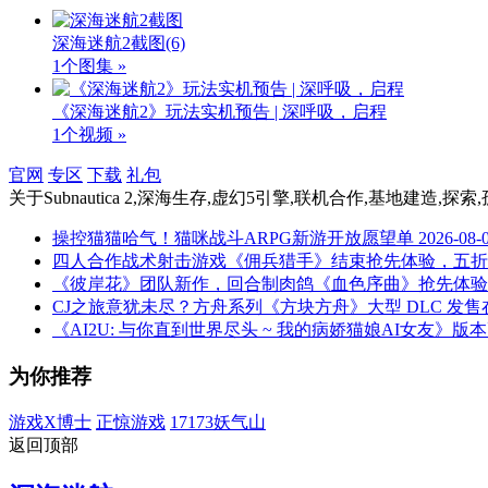
深海迷航2截图
(6)
1个图集 »
《深海迷航2》玩法实机预告 | 深呼吸，启程
1个视频 »
官网
专区
下载
礼包
关于
Subnautica 2,深海生存,虚幻5引擎,联机合作,基地建造,探索
操控猫猫哈气！猫咪战斗ARPG新游开放愿望单
2026-08-
四人合作战术射击游戏《佣兵猎手》结束抢先体验，五折
《彼岸花》团队新作，回合制肉鸽《血色序曲》抢先体验定档 
CJ之旅意犹未尽？方舟系列《方块方舟》大型 DLC 发售
《AI2U: 与你直到世界尽头 ~ 我的病娇猫娘AI女友》版本更
为你推荐
游戏X博士
正惊游戏
17173妖气山
返回顶部