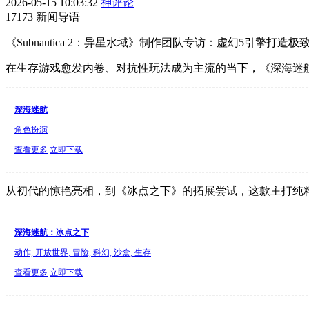
2026-05-15 10:03:32
神评论
17173 新闻导语
《Subnautica 2：异星水域》制作团队专访：虚幻5引
在生存游戏愈发内卷、对抗性玩法成为主流的当下，《深海迷
深海迷航
角色扮演
查看更多
立即下载
从初代的惊艳亮相，到《冰点之下》的拓展尝试，这款主打纯
深海迷航：冰点之下
动作, 开放世界, 冒险, 科幻, 沙盒, 生存
查看更多
立即下载