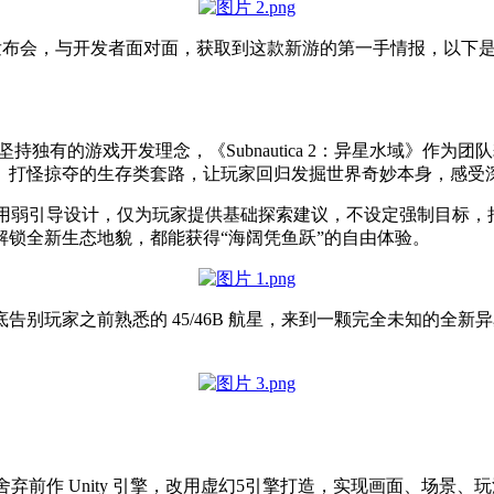
》线上媒体发布会，与开发者面对面，获取到这款新游的第一手情报，
就始终坚持独有的游戏开发理念，《Subnautica 2：异星水域
、打怪掠夺的生存类套路，让玩家回归发掘世界奇妙本身，感受
星水域》采用弱引导设计，仅为玩家提供基础探索建议，不设定强制目
锁全新生态地貌，都能获得“海阔凭鱼跃”的自由体验。
别玩家之前熟悉的 45/46B 航星，来到一颗完全未知的全
》全面舍弃前作 Unity 引擎，改用虚幻5引擎打造，实现画面、