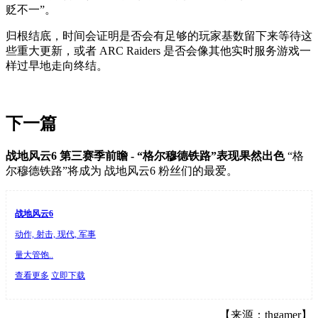
贬不一”。
归根结底，时间会证明是否会有足够的玩家基数留下来等待这
些重大更新，或者 ARC Raiders 是否会像其他实时服务游戏一
样过早地走向终结。
下一篇
战地风云6 第三赛季前瞻 - “格尔穆德铁路”表现果然出色
“格
尔穆德铁路”将成为 战地风云6 粉丝们的最爱。
战地风云6
动作, 射击, 现代, 军事
量大管饱..
查看更多
立即下载
【来源：thgamer】