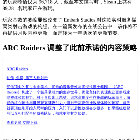
的玩家峰值仅为 96,718 人，截至本文撰写时，Steam 上共有
89,281 名玩家正在游玩。
玩家基数的萎缩显然改变了 Embark Studios 对这款实时服务撤
离类射击游戏的构想。在一篇新发布的在线公告中，该作将不
再提供月度内容更新，而是转为一年两次的更新节奏。
ARC Raiders 调整了此前承诺的内容策略
ARC Raiders
动作, 免费, 第三人称射击
凭借顶尖的复古未来美术、优秀的音乐音效与沉浸式废土氛围，《ARC
Raiders》构建了一个极具吸引力的生存世界，优化良好的表现也让更多玩家
能够体验其魅力。对于喜欢废土题材、追求高难度生存挑战的玩家而言，游
戏的核心玩法与世界观充满吸引力；但对于需要低挫败感体验的玩家，首先
就要顶住刚开始入局时的压力，入门了以后挫败感会少很多，如果能组建起
可以互相打配合的成熟队伍，那就更能甘之如饴。
查看更多
立即下载