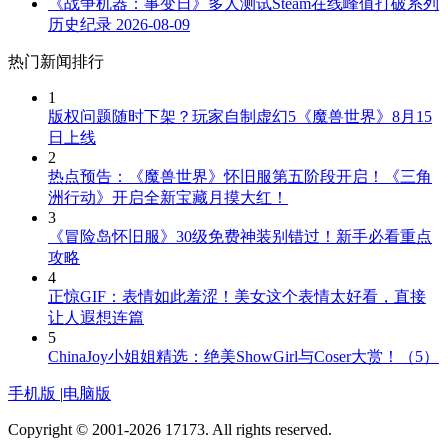
《战争机器：事变日》多人测试Steam在线峰值打破系列
历史纪录
2026-08-09
热门新闻排行
1
版权问题随时下架？玩家自制虚幻5《魔兽世界》8月15
日上线
2
热点预告：《魔兽世界》怀旧服第五阶段开启！《三角
洲行动》开启全新宝藏月摸大红！
3
《冒险岛怀旧服》30级免费神装别错过！新手必看重点
攻略
4
正惊GIF：表情如此羞涩！美女这个表情太好看，直接
让人遐想连篇
5
ChinaJoy小姐姐精选：绝美ShowGirl与Coser大赏！（5）
手机版
|
电脑版
Copyright © 2001-2026 17173. All rights reserved.