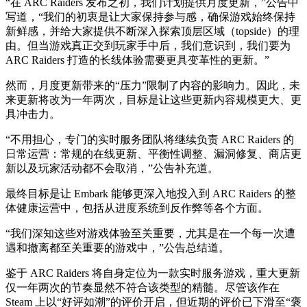
“在 ARC Raiders 发布之初，我们计划提供月度更新，”公告中
写道，“我们的初衷是让大家保持参与感，确保游戏始终保持
新鲜感，并给大家提供不断深入探索顶层区域（topside）的理
由。但当游戏真正交到玩家手中后，我们意识到，我们要为
ARC Raiders 打造的长线体验需要更具变革性的更新。”
然而，月度更新带来的“压力”限制了内容的影响力。因此，未
来更新将改为一年两次，目标是让这些更新内容规模更大、更
具冲击力。
“不用担心，专门的实时服务团队将继续负责 ARC Raiders 的
日常运营：常规的在线更新、平衡性调整、漏洞修复、商店更
新以及玩家活动都不会取消，”公告补充道。
最终目标是让 Embark 能够更深入地投入到 ARC Raiders 的整
体健康运营中，包括从进度系统到反作弊等各个方面。
“我们深知这些对游戏体验至关重要，尤其是在一个每一次遭
遇和撤离都至关重要的游戏中，”公告总结道。
鉴于 ARC Raiders 将自身定位为一款实时服务游戏，重大更新
仅一年两次的节奏显然不符合该类型的精髓。尽管该作在
Steam 上以“好评如潮”的评价开启，但近期的评价已下滑至“褒