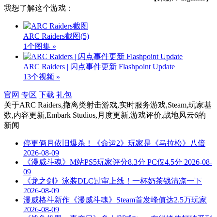
我想了解这个游戏：
ARC Raiders截图
(5)
1个图集 »
ARC Raiders | 闪点事件更新 Flashpoint Update
13个视频 »
官网
专区
下载
礼包
关于
ARC Raiders,撤离类射击游戏,实时服务游戏,Steam,玩家基
数,内容更新,Embark Studios,月度更新,游戏评价,战地风云6
的
新闻
停更俩月依旧爆杀！《命运2》玩家是《马拉松》八倍
2026-08-09
《漫威斗魂》M站PS5玩家评分8.3分 PC仅4.5分
2026-08-
09
《龙之剑》泳装DLC过审上线！一杯奶茶钱清凉一下
2026-08-09
漫威格斗新作《漫威斗魂》Steam首发峰值达2.5万玩家
2026-08-09