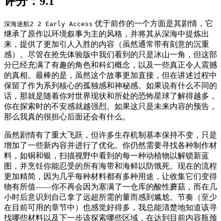
评分：9.1
优于前作的一个方面是其剧情，它
深海迷航2 2 Early Access
继承了原作以环境叙事为主的风格，并将其从深海中提炼出
来，提供了更加引人入胜的内容（虽然通常带有刻意的沉重
感）。尽管在抢先体验版中我们看到的只是冰山一角，但这部
分已经充满了有趣的角色和科幻概念，以及一些真正令人震撼
的真相。最棒的是，虽然这个故事更加直接，但在讲述过程中
保留了作为系列核心的孤独感和神秘感。如果说有什么不同的
话，那就是随着你对世界现状和所处的恐怖星球了解得越多，
你在探索时的不安感就越强烈。如果这只是未来内容的预告，
那么我真的很担心后面还会有什么。
虽然剧情有了重大飞跃，但许多生存机制基本保持不变，只是
增加了一些新内容并进行了优化。你仍然需要寻找各种制作材
料，如铜和银，扫描视野中看到的每一种动植物以解锁新蓝
图，并烹饪你能忍受的所有海带和海鲜以防饿死。现在的流程
更加精简，因为几乎每种材料都有多种用途，让收集它们变得
物有所值——你不再会因为塞满了一仓库的酸性蘑菇，而在几
小时后意识到自己拿了远超所需的量而感到尴尬。节奏（至少
在目前可用的章节中）也感觉好得多，我总能清楚地知道该寻
找哪些材料以及下一步该探索哪些区域，在达到目前内容瓶颈