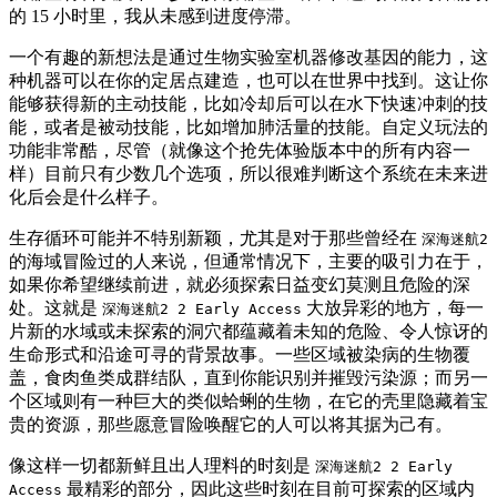
的 15 小时里，我从未感到进度停滞。
一个有趣的新想法是通过生物实验室机器修改基因的能力，这
种机器可以在你的定居点建造，也可以在世界中找到。这让你
能够获得新的主动技能，比如冷却后可以在水下快速冲刺的技
能，或者是被动技能，比如增加肺活量的技能。自定义玩法的
功能非常酷，尽管（就像这个抢先体验版本中的所有内容一
样）目前只有少数几个选项，所以很难判断这个系统在未来进
化后会是什么样子。
生存循环可能并不特别新颖，尤其是对于那些曾经在
深海迷航2
的海域冒险过的人来说，但通常情况下，主要的吸引力在于，
如果你希望继续前进，就必须探索日益变幻莫测且危险的深
处。这就是
大放异彩的地方，每一
深海迷航2 2 Early Access
片新的水域或未探索的洞穴都蕴藏着未知的危险、令人惊讶的
生命形式和沿途可寻的背景故事。一些区域被染病的生物覆
盖，食肉鱼类成群结队，直到你能识别并摧毁污染源；而另一
个区域则有一种巨大的类似蛤蜊的生物，在它的壳里隐藏着宝
贵的资源，那些愿意冒险唤醒它的人可以将其据为己有。
像这样一切都新鲜且出人理料的时刻是
深海迷航2 2 Early
最精彩的部分，因此这些时刻在目前可探索的区域内
Access