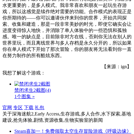
水更重要的，是多人模式。我非常喜欢和朋友一起玩生存游
戏，所以这感觉是续作绝对需要的功能。合作模式的表现正是
你所期待的——你可以邀请伙伴来到你的世界，开始共同探
索、收集和建造，那是一段非常美妙的时光，即使它确实会让
进度变得惊人地快，并消除了单人体验中的一些恐惧和孤独
感。唯一的缺点是，目前除非对方在线，否则你无法在别人的
世界里玩，而且离线世界与多人存档是永久分开的，所以如果
你在单人模式下开始了那次冒险，你的朋友将无法看到你一直
在努力制作的所有酷炫东西。
【来源：ign】
我想了解这个游戏：
禁闭求生2截图
(4)
1个图集 »
官网
专区
下载
礼包
关于
深海迷航2,Early Access,生存游戏,多人合作,水下探索,基地
建设,抢先体验,剧情,资源收集,生物实验室
的新闻
Steam喜加一！免费领取太空生存冒险游戏《呼吸边缘》