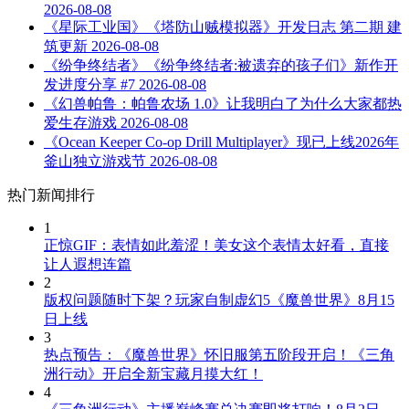
2026-08-08
《星际工业国》《塔防山贼模拟器》开发日志 第二期 建
筑更新
2026-08-08
《纷争终结者》《纷争终结者:被遗弃的孩子们》新作开
发进度分享 #7
2026-08-08
《幻兽帕鲁：帕鲁农场 1.0》让我明白了为什么大家都热
爱生存游戏
2026-08-08
《Ocean Keeper Co-op Drill Multiplayer》现已上线2026年
釜山独立游戏节
2026-08-08
热门新闻排行
1
正惊GIF：表情如此羞涩！美女这个表情太好看，直接
让人遐想连篇
2
版权问题随时下架？玩家自制虚幻5《魔兽世界》8月15
日上线
3
热点预告：《魔兽世界》怀旧服第五阶段开启！《三角
洲行动》开启全新宝藏月摸大红！
4