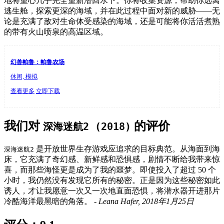
地将重心几乎完全重新潜回水下。你将收集资源，帮助你远离
逃生舱，探索更深的海域，并在此过程中面对新的威胁——无
论是充满了敌对生命体受感染的海域，还是可能将你活活煮熟
的带有火山喷泉的高温区域。
幻兽帕鲁：帕鲁农场
休闲, 模拟
查看更多
立即下载
我们对
的评价
深海迷航2 (2018)
是开放世界生存游戏应追求的目标典范。从海面到海
深海迷航2
床，它充满了奇幻感、新鲜感和恐惧感，剧情不断给我带来惊
喜，而那些海怪更是成为了我的噩梦。即使投入了超过 50 个
小时，我仍然没有发现它所有的秘密。正是因为这些秘密如此
诱人，才让我愿意一次又一次地直面恐惧，将潜水器开进那片
冷酷海洋最黑暗的角落。
- Leana Hafer, 2018年1月25日