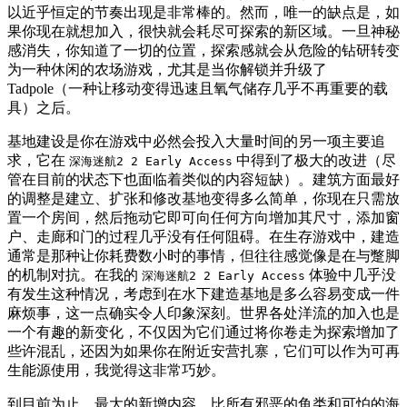
以近乎恒定的节奏出现是非常棒的。然而，唯一的缺点是，如
果你现在就想加入，很快就会耗尽可探索的新区域。一旦神秘
感消失，你知道了一切的位置，探索感就会从危险的钻研转变
为一种休闲的农场游戏，尤其是当你解锁并升级了
Tadpole（一种让移动变得迅速且氧气储存几乎不再重要的载
具）之后。
基地建设是你在游戏中必然会投入大量时间的另一项主要追
求，它在
中得到了极大的改进（尽
深海迷航2 2 Early Access
管在目前的状态下也面临着类似的内容短缺）。建筑方面最好
的调整是建立、扩张和修改基地变得多么简单，你现在只需放
置一个房间，然后拖动它即可向任何方向增加其尺寸，添加窗
户、走廊和门的过程几乎没有任何阻碍。在生存游戏中，建造
通常是那种让你耗费数小时的事情，但往往感觉像是在与蹩脚
的机制对抗。在我的
体验中几乎没
深海迷航2 2 Early Access
有发生这种情况，考虑到在水下建造基地是多么容易变成一件
麻烦事，这一点确实令人印象深刻。世界各处洋流的加入也是
一个有趣的新变化，不仅因为它们通过将你卷走为探索增加了
些许混乱，还因为如果你在附近安营扎寨，它们可以作为可再
生能源使用，我觉得这非常巧妙。
到目前为止，最大的新增内容，比所有邪恶的鱼类和可怕的海