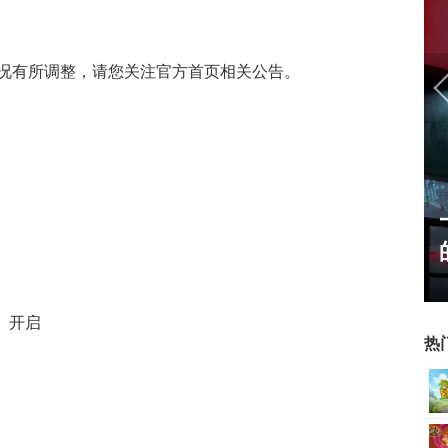
况有所调整，请您关注官方首页相关公告。
姐姐精选：绝
一看吓一跳：雷死人不偿命
oser大
的囧图集（1169）
」开启
热