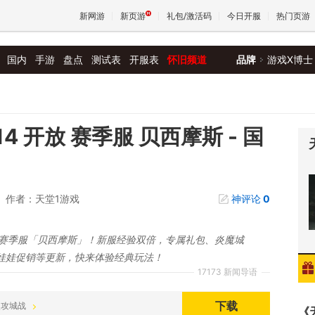
新网游
新页游
礼包/激活码
今日开服
热门页游
国内
手游
盘点
测试表
开服表
怀旧频道
品牌
游戏X博士
魔兽
天堂
14 开放 赛季服 贝西摩斯 - 国
王权与
作者：天堂1游戏
神评论
0
开放赛季服「贝西摩斯」！新服经验双倍，专属礼包、炎魔城
娃娃促销等更新，快来体验经典玩法！
17173 新闻导语
下载
首次攻城战
《