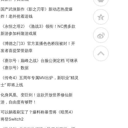
国产武侠新作《影之刃零》新动态热度爆
z
炸！老外抢着送钱
《永恒之塔2》《激战3》领衔！NC携多款
新游参加科隆游戏展
t
《博德之门3》官方直播色色桥段被封！开
发者喜提荣誉勋章
《赛尔号：巅峰之战》台服公测定档 可继承
《赛尔号》数据
《传奇4》五周年专属MV出炉，新职业“精灵
士” 即将上线
化身凤凰、变巨剑！这款开放世界修仙新
游，自由度有够野！
可以躺着刷宝了？爆料称暴雪将《暗黑4》
将登Switch2