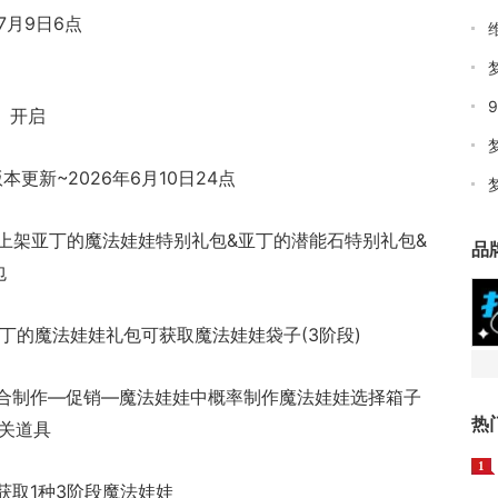
7月9日6点
」开启
本更新~2026年6月10日24点
将上架亚丁的魔法娃娃特别礼包&亚丁的潜能石特别礼包&
品
包
丁的魔法娃娃礼包可获取魔法娃娃袋子(3阶段)
综合制作—促销—魔法娃娃中概率制作魔法娃娃选择箱子
热
相关道具
1
获取1种3阶段魔法娃娃