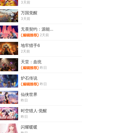
3天前
万国觉醒
3天前
无畏契约：源能行动
2天前
地牢猎手6
2天前
天堂：血统
昨日
炉石传说
昨日
仙侠世界
昨日
时空猎人·觉醒
昨日
闪耀暖暖
昨日