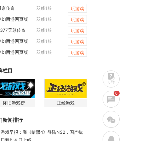
维京传奇
双线1服
天尊传奇
玩游戏
梦幻西游网页版
双线1服
维京传奇
玩游戏
9377天尊传奇
双线1服
天尊传奇
玩游戏
梦幻西游网页版
双线1服
9377天尊传奇
玩游戏
梦幻西游网页版
双线1服
梦幻西游网页版
玩游戏
牌栏目
反馈
0
怀旧游戏榜
正经游戏
w
门新闻排行
游戏早报：曝《暗黑4》登陆NS2，国产抗
q
日新作今日上线