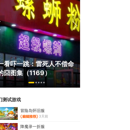
绅士日报：国服停服，但日
《冒险岛》怀旧
服依旧活得滋润！涩涩新角
斗！国服人满为
太诱人
挂猖狂
门测试游戏
冒险岛怀旧服
3天前
降魔录一折服