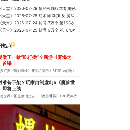
天堂》2026-07-29 预约可领版本专属好礼 27周年版本预约即将开放 - 国服
《天堂》2026-07-28 幻术师 新加 及 魔法加强 - 韩
《天堂》2026-07-24 封号 7万个 第163次 - 韩 98版
《天堂》2026-07-25 封号 9万个 第164次 - 韩 98版
日热点
易做了一款“吃打撤”？新游《雾海之
》首曝！
搜打撤《诡影藏锋》新实机演示
8月新游前瞻：《诡秘之主》领衔
时准备下架？玩家自制虚幻5《魔兽世
》即将上线
兽世界》国服整治公告
《魔兽世界》TBC周年大更：双经典团本回归！