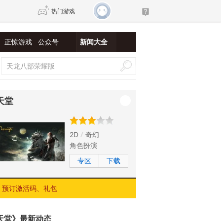
热门游戏
正惊游戏
公众号
新闻大全
DNF
传奇4
剑网3旗舰版
新天龙八部
天堂
自由
诛仙世界
新仙侠5
2D
奇幻
角色扮演
专区
下载
预订激活码、礼包
天堂》最新动态