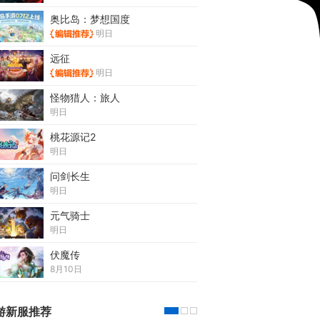
奥比岛：梦想国度
明日
远征
明日
怪物猎人：旅人
明日
桃花源记2
明日
问剑长生
明日
元气骑士
明日
伏魔传
8月10日
游新服推荐