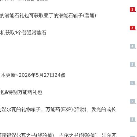
2
的潜能石礼包可获取亚丁的潜能石箱子(普通)
3
随机获取1个普通潜能石
4
5
本更新~2026年5月27日24点
6
礼包&特别万能药礼包
7
涅尔瓦的礼物箱子、万能药(EXP)(活动)、发光的成长
8
获得涅尔瓦之书(经验值)、吉伦之书(经验值)、涅尔瓦