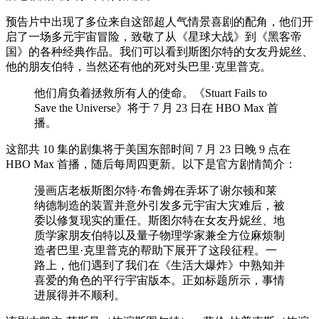
预告片中出现了多位来自这部超人气情景喜剧的配角，他们开
启了一场多元宇宙冒险，致敬了从《星球大战》到《黑客帝
国》的各种经典作品。我们可以看到斯图尔特的女友丹妮丝、
他的朋友伯特，当然还有他的死对头巴里·克里普克。
他们肩负着拯救所有人的使命。《Stuart Fails to
Save the Universe》将于 7 月 23 日在 HBO Max 首
播。
这部共 10 集的剧集将于美国东部时间 7 月 23 日晚 9 点在
HBO Max 首播，随后每周四更新。以下是官方剧情简介：
漫画店老板斯图尔特·布鲁姆在弄坏了谢尔顿和莱
纳德制造的装置并意外引发多元宇宙大灾难后，被
委以修复现实的重任。斯图尔特在女友丹妮丝、地
质学家朋友伯特以及量子物理学家兼全方位麻烦制
造者巴里·克里普克的帮助下展开了这段征程。一
路上，他们遇到了我们在《生活大爆炸》中熟知并
喜爱的角色的平行宇宙版本。正如标题所示，事情
进展得并不顺利。