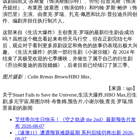
该剧由凯文·苏斯曼（饰演斯图尔特）、劳伦·拉普克斯（饰演
丹妮丝）、布莱恩·波塞恩（饰演伯特）和约翰·罗斯·鲍伊（饰
演巴里）主演。由查克·罗瑞、扎克·佩恩和比尔·普拉迪共同创
作、编剧并担任执行制片人。
这部来自《生活大爆炸》主创查克·罗瑞的最新衍生剧会成功
吗？虽然这个概念看起来有些天马行空，但在正剧完结七年
后，观众对于看到更多原剧设定和角色的故事仍表现出极大兴
趣。《生活大爆炸》的第一部衍生剧《小谢尔顿》在 2024 年
结束了其极受欢迎的七季播映，并催生了属于自己的衍生剧
《乔治和曼迪的首段婚姻》，后者目前已经续订了第三季。
图片摄影：Colin Remas Brown/HBO Max。
【来源：ign】
关于
Stuart Fails to Save the Universe,生活大爆炸,HBO Max,衍生
剧,多元宇宙,斯图尔特·布鲁姆,预告片,小谢尔顿,查克·罗瑞,情
景喜剧
的新闻
艾丝蒂尔生日快乐！《空之轨迹 the 2nd》最新预告片发
布
2026-08-07
《速激11》遭遇预算难题延期 系列后续仍将出新
2026-
08-07