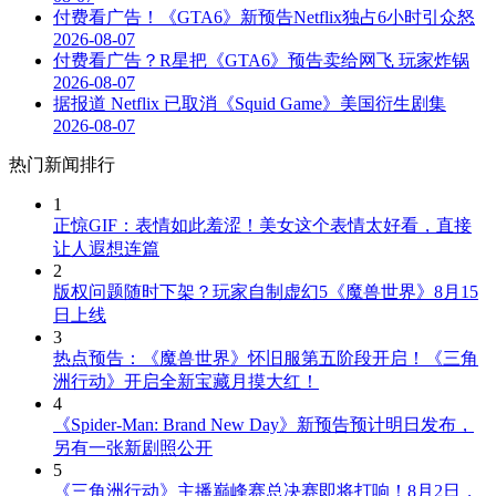
付费看广告！《GTA6》新预告Netflix独占6小时引众怒
2026-08-07
付费看广告？R星把《GTA6》预告卖给网飞 玩家炸锅
2026-08-07
据报道 Netflix 已取消《Squid Game》美国衍生剧集
2026-08-07
热门新闻排行
1
正惊GIF：表情如此羞涩！美女这个表情太好看，直接
让人遐想连篇
2
版权问题随时下架？玩家自制虚幻5《魔兽世界》8月15
日上线
3
热点预告：《魔兽世界》怀旧服第五阶段开启！《三角
洲行动》开启全新宝藏月摸大红！
4
《Spider-Man: Brand New Day》新预告预计明日发布，
另有一张新剧照公开
5
《三角洲行动》主播巅峰赛总决赛即将打响！8月2日，