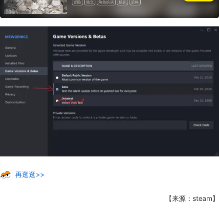
冒险
独立
角色扮演
模拟
策略
再逛逛>>
【来源：steam】