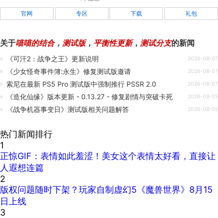
官网
专区
下载
礼包
关于
喵喵的结合
，
测试版
，
平衡性更新
，
测试分支
的新闻
《可汗2：战争之王》更新说明
2026-08-07
《少女怪奇事件簿:永生》修复测试版邀请
2026-08-07
索尼在最新 PS5 Pro 测试版中强制推行 PSSR 2.0
2026-08-07
《造化仙缘》版本更新 - 0.13.27 - 修复剧情与突破卡死
2026-08-05
《战争机器事变日》测试版相关问题解答
2026-08-05
热门新闻排行
1
正惊GIF：表情如此羞涩！美女这个表情太好看，直接让
人遐想连篇
2
版权问题随时下架？玩家自制虚幻5《魔兽世界》8月15
日上线
3