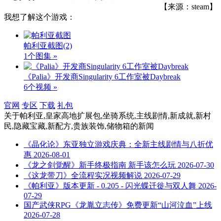
【来源：steam】
我想了解这个游戏：
帕利亚截图
(2)
1个图集 »
《Palia》开发商Singularity 6工作室被Daybreak
6个视频 »
官网
专区
下载
礼包
关于
帕利亚,皇家高地扩展包,坐骑系统,主线剧情,新成就,新村
民,隐藏宝藏,新配方,贵族装饰,储物箱
的新闻
《晶化论》东亚独立游戏庆典：全新主线剧情与八折优
惠
2026-08-01
《龙之剑觉醒》新手终极指南 新手该怎么玩
2026-07-30
《这龙带刀》全流程实况视频解说
2026-07-29
《帕利亚》版本更新 - 0.205 - 闪光蝶迁徙与双人舞
2026-
07-29
国产武侠RPG《龙胤立志传》免费更新“山河泣血”上线
2026-07-28