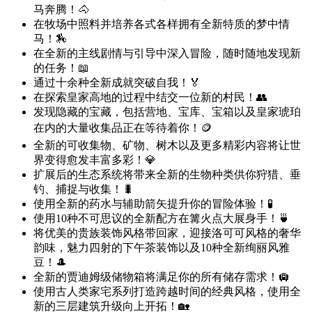
马奔腾！🐴
在牧场中照料并培养各式各样拥有全新特质的梦中情
马！🏇
在全新的主线剧情与引导中深入冒险，随时随地发现新
的任务！📖
通过十余种全新成就突破自我！🏅
在探索皇家高地的过程中结交一位新的村民！👥
发现隐藏的宝藏，包括营地、宝库、宝箱以及皇家琥珀
在内的大量收集品正在等待着你！🪙
全新的可收集物、矿物、树木以及更多精彩内容将让世
界变得愈发丰富多彩！💎
扩展后的生态系统将带来全新的生物种类供你狩猎、垂
钓、捕捉与收集！🐛
使用全新的药水与辅助箭矢提升你的冒险体验！🧪
使用10种不可思议的全新配方在篝火点大展身手！🍵
将优美的贵族装饰风格带回家，迎接洛可可风格的奢华
韵味，魅力四射的下午茶装饰以及10种全新绚丽风雅
豆！🎩
全新的贾迪姆级储物箱将满足你的所有储存需求！🛄
使用古人类家宅系列打造跨越时间的经典风格，使用全
新的三层建筑升级向上开拓！🏡