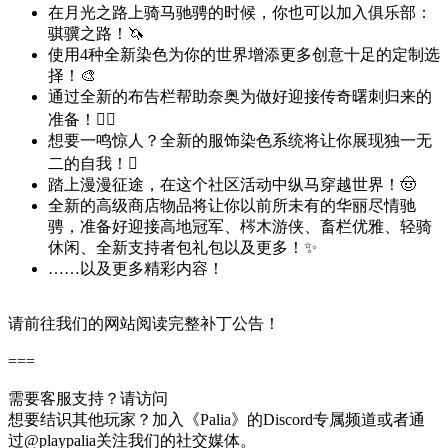
在月光之路上骑马驰骋的时候，你也可以加入俱乐部：
骐骥之路！🦄
使用4种全新染色为你的世界增添更多创意十足的定制选
择！🎨
通过全新的布告栏帮助奈奥为做好迎接传奇曙刺归来的
准备！❤️‍🔥
想要一鸣惊人？全新的服饰染色系统将让你展现独一无
二的自我！🫟
踏上漫漫征途，在这个社区活动中纵马穿越世界！🤠
全新的高级商店物品将让你以前所未有的华丽尽情驰
骋，准备好迎接高地冠军、梣木游侠、畜栏优雅、轻骑
休闲、全新支持者包礼包以及更多！✨
……以及更多精彩内容！
请前往我们的网站阅读完整补丁公告！
===
需要客服支持？请访问
想要结识其他玩家？加入《Palia》的Discord专属频道或者通
过@playpalia关注我们的社交媒体。