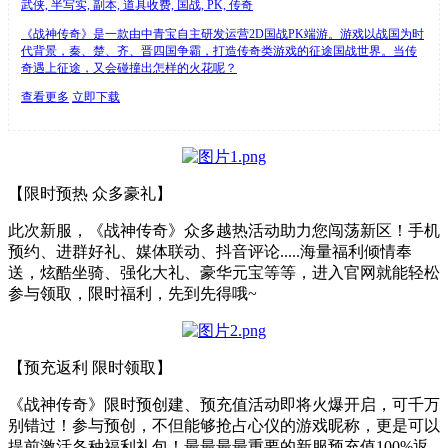
武侠, 半写实, 副本, 道具收费, 国战, PK, 传奇
《战神传奇》是一款由中青宝自主研发运营2D国战PK端游。游戏以战国为时
代背景，秦、楚、齐、晋四国争霸，打造传奇类游戏的征途国战世界。当传
奇遇上征途，又会碰撞出怎样的火花呢？
查看更多
立即下载
【限时预热 众多豪礼】
此次新服，《战神传奇》众多越热活动助力您闯荡新区！手机
预约、进群好礼、媒体联动、抖音评论.....海量福利倾情奉
送，炫酷坐骑、强化大礼、豪华元宝等等，进入官网就能轻松
参与领取，限时福利，先到先得哦~
【预充返利 限时领取】
《战神传奇》限时预创建、预充值活动即将火爆开启，可千万
别错过！参与预创，不但能够抢占心仪的游戏昵称，更是可以
提前激活各种福利礼包！最最最最重要的新服预充值100%返