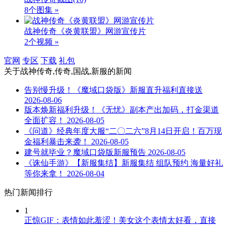
8个图集 »
战神传奇《炎黄联盟》网游宣传片
2个视频 »
官网
专区
下载
礼包
关于
战神传奇,传奇,国战,新服
的新闻
告别慢升级！《魔域口袋版》新服直升福利直接送
2026-08-06
版本焕新福利升级！《无忧》副本产出加码，打金渠道
全面扩容！
2026-08-05
《问道》经典年度大服“二〇二六”8月14日开启！百万现
金福利暴击来袭！
2026-08-05
建号就毕业？魔域口袋版新服预告
2026-08-05
《诛仙手游》【新服集结】新服集结 组队预约 海量好礼
等你来拿！
2026-08-04
热门新闻排行
1
正惊GIF：表情如此羞涩！美女这个表情太好看，直接