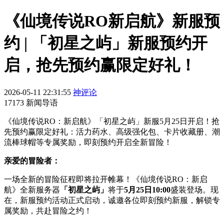
《仙境传说RO新启航》新服预
约 | 「初星之屿」新服预约开
启，抢先预约赢限定好礼！
2026-05-11 22:31:55
神评论
17173 新闻导语
《仙境传说RO：新启航》「初星之屿」新服5月25日开启！抢
先预约赢限定好礼：活力药水、高级强化包、卡片收藏册、潮
流棒球帽等专属奖励，即刻预约开启全新冒险！
亲爱的冒险者：
一场全新的冒险征程即将拉开帷幕！《仙境传说RO：新启
航》全新服务器
「初星之屿」
将于
5月25日10:00
盛装登场。现
在，新服预约活动正式启动，诚邀各位即刻预约新服，解锁专
属奖励，共赴冒险之约！