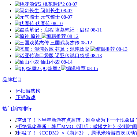
桃花源记2
08-07
问剑长生
08-07
元气骑士
08-07
伏魔传
08-10
盗墓笔记：启程
08-11
原神
08-12
三国戏英杰传
08-12
苍翼：混沌效应
08-13
诺亚传说口袋版
08-13
仙山小农
08-14
QQ炫舞2
08-15
品牌栏目
怀旧游戏榜
正经游戏
热门新闻排行
1
夯爆了！下半年新游有点离谱，谁会成为下一个现象级
2
拒绝氪佬垄断！韩厂MMO《宙斯：傲慢之神》公测时
3
起猛了！《CODM》×《崩坏3》，腾讯米哈游首次联动