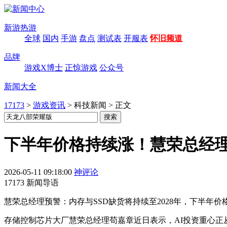
新游热游
全球
国内
手游
盘点
测试表
开服表
怀旧频道
品牌
游戏X博士
正惊游戏
公众号
新闻大全
17173
>
游戏资讯
>
科技新闻
>
正文
下半年价格持续涨！慧荣总经理：
2026-05-11 09:18:00
神评论
17173 新闻导语
慧荣总经理预警：内存与SSD缺货将持续至2028年，下半年
存储控制芯片大厂慧荣总经理苟嘉章近日表示，AI投资重心正