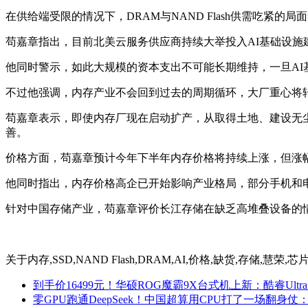
在供给端受限的情况下，DRAM与NAND Flash供需吃紧的局
苟嘉章指出，目前北美云服务供应商持续大举投入AI基础设
他同时警示，如此大规模的资本支出不可能长期维持，一旦AI
不过他强调，内存产业不会回到过去的周期循环，大厂重心将
苟嘉章表示，即使内存厂现在启动扩产，从取得土地、建设无尘
善。
价格方面，苟嘉章预计今年下半年内存价格将持续上涨，但涨
他同时指出，内存价格高企已开始影响产业格局，部分手机和
针对中国存储产业，苟嘉章评价长江存储在缺乏高堆叠设备的情况
关于
内存,SSD,NAND Flash,DRAM,AI,价格,缺货,存储,慧荣,芯
到手价16499元！华硕ROG魔霸9X台式机上新：酷睿Ultra 7
零GPU跑通DeepSeek！中国超算用CPU打了一场翻身仗