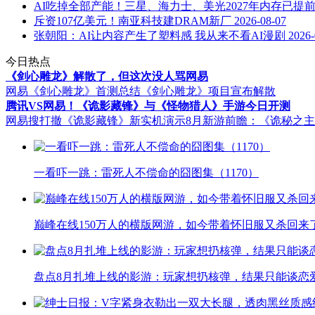
AI吃掉全部产能！三星、海力士、美光2027年内存已提
斥资107亿美元！南亚科技建DRAM新厂
2026-08-07
张朝阳：AI让内容产生了塑料感 我从来不看AI漫剧
2026-
今日热点
《剑心雕龙》解散了，但这次没人骂网易
网易《剑心雕龙》首测总结
《剑心雕龙》项目宣布解散
腾讯VS网易！《诡影藏锋》与《怪物猎人》手游今日开测
网易搜打撤《诡影藏锋》新实机演示
8月新游前瞻：《诡秘之
一看吓一跳：雷死人不偿命的囧图集（1170）
巅峰在线150万人的横版网游，如今带着怀旧服又杀回来
盘点8月扎堆上线的影游：玩家想扔核弹，结果只能谈恋