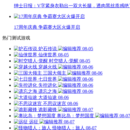
绅士日报：V字紧身衣勒出一双大长腿，透肉黑丝质感绝
17周年庆典 争霸赛大区火爆开启
热门测试游戏
炉石传说
08-05
仙侠世界
08-05
时空猎人·觉醒
08-05
穿越火线
08-06
三国大领主
08-06
七日世界
08-06
失控进化
08-06
遗忘之海
08-06
大道仙途
08-06
不思议迷宫
08-06
诡影藏锋
08-07
奥比岛：梦想国度
08-0
远征
08-07
怪物猎人：旅人
08-07