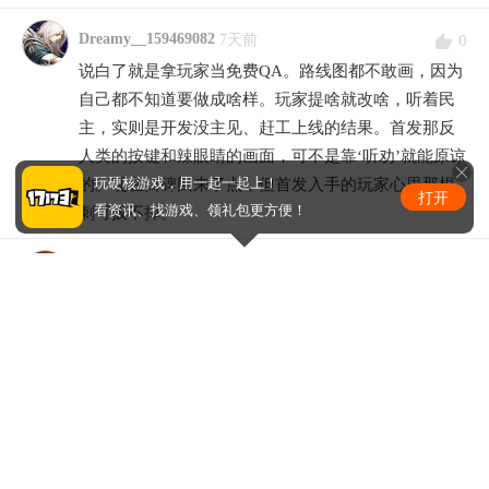
Dreamy__159469082
0
7天前
说白了就是拿玩家当免费QA。路线图都不敢画，因为
自己都不知道要做成啥样。玩家提啥就改啥，听着民
主，实则是开发没主见、赶工上线的结果。首发那反
人类的按键和辣眼睛的画面，可不是靠‘听劝’就能原谅
的。现在口碑回来了点，但首发入手的玩家心里那根
玩硬核游戏，用一起一起上！
打开
看资讯、找游戏、领礼包更方便！
刺可拔不掉。
0
我的个1
7天前
玩了这么久，感觉游戏内容确实丰富，但初期体验太
差，现在好多了。
没有更多了
手机版
|
电脑版
Copyright © 2001-2026 17173. All rights reserved.