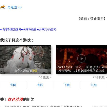
再逛逛>>
【编辑：禁止啃月】
分享到新浪微博
分享到微信
分享到QQ空间
t
w
z
我想了解这个游戏：
Pearl Abyss 正式公开《红色沙漠》全球
红色沙漠截图
(10)
发售预告片，3月20日全球正式上线
1个图集 »
25个视频 »
官网
专区
下载
礼包
关于
红色沙漠
的新闻