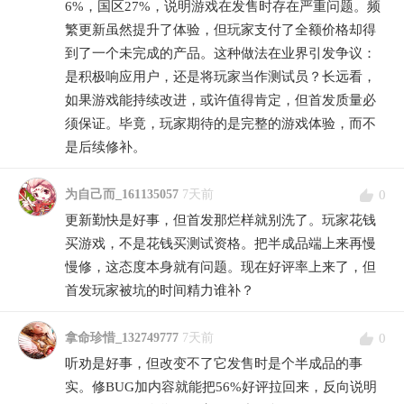
6%，国区27%，说明游戏在发售时存在严重问题。频
繁更新虽然提升了体验，但玩家支付了全额价格却得
到了一个未完成的产品。这种做法在业界引发争议：
是积极响应用户，还是将玩家当作测试员？长远看，
如果游戏能持续改进，或许值得肯定，但首发质量必
须保证。毕竟，玩家期待的是完整的游戏体验，而不
是后续修补。
0
为自己而_161135057
7天前
更新勤快是好事，但首发那烂样就别洗了。玩家花钱
买游戏，不是花钱买测试资格。把半成品端上来再慢
慢修，这态度本身就有问题。现在好评率上来了，但
首发玩家被坑的时间精力谁补？
0
拿命珍惜_132749777
7天前
听劝是好事，但改变不了它发售时是个半成品的事
实。修BUG加内容就能把56%好评拉回来，反向说明