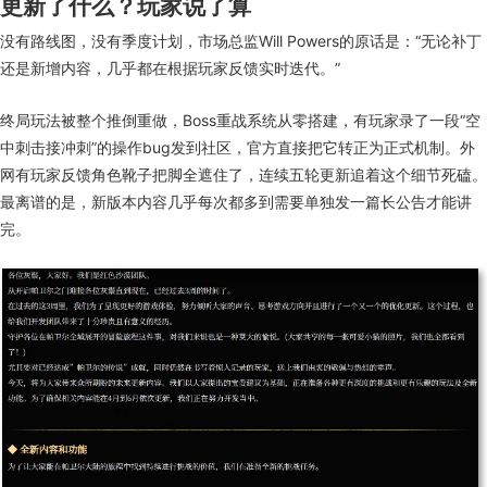
更新了什么？玩家说了算
没有路线图，没有季度计划
，
市场总监Will Powers的原话是：“无论补丁
还是新增内容，几乎都在根据玩家反馈实时迭代。”
终局玩法被整个推倒重做
，
Boss重战系统从零搭建
，
有玩家录了一段“空
中刺击接冲刺”的操作bug发到社区，官方直接把它转正为正式机制。外
网有玩家反馈角色靴子把脚全遮住了，连续五轮更新追着这个细节死磕。
最离谱的是，
新版本内容
几乎
每次
都
多到需要单独发一篇长公告才能讲
完。