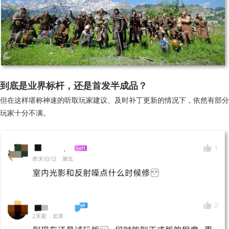
到底是业界标杆，还是首发半成品？
但在
这样
堪称
神速
的
听取
玩家
建议
、
及时
补丁
更新
的
情况
下
，
依然
有
部分
玩家
十分
不满
。