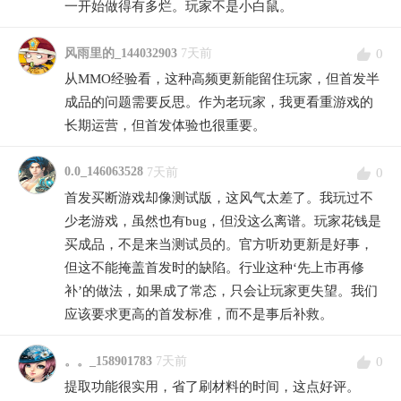
一开始做得有多烂。玩家不是小白鼠。
0
风雨里的_144032903
7天前
从MMO经验看，这种高频更新能留住玩家，但首发半
成品的问题需要反思。作为老玩家，我更看重游戏的
长期运营，但首发体验也很重要。
0.0_146063528
0
7天前
首发买断游戏却像测试版，这风气太差了。我玩过不
少老游戏，虽然也有bug，但没这么离谱。玩家花钱是
买成品，不是来当测试员的。官方听劝更新是好事，
但这不能掩盖首发时的缺陷。行业这种‘先上市再修
补’的做法，如果成了常态，只会让玩家更失望。我们
应该要求更高的首发标准，而不是事后补救。
0
。。_158901783
7天前
提取功能很实用，省了刷材料的时间，这点好评。