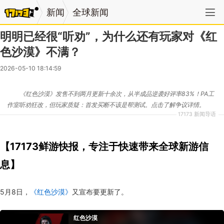
新闻
全球新闻
明明已经很“听劝”，为什么还有玩家对《红
色沙漠》不满？
2026-05-10 18:14:59
《红色沙漠》发售不到两月更新十余次，从半成品逆袭好评率83%！PA工
作室听劝狂改，但玩家质疑：首发买断不该是帮测试。点击了解争议详情。
17173 新闻导语
【17173鲜游快报，专注于快速带来全球新游信
息】
5月
8
日，
《红色沙漠》
又
宣布要
更新了。
红色沙漠