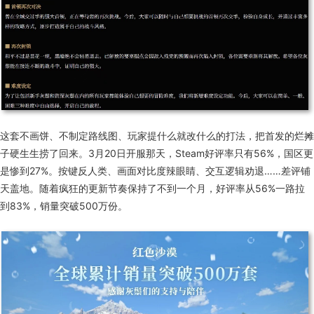
这套不画饼、不制定路线图、玩家提什么就改什么的打法，把首发的烂摊
子硬生生捞了回来。3月20日开服那天，Steam好评率只有56%，国区更
是惨到27%。按键反人类、画面对比度辣眼睛、交互逻辑劝退
……
差评铺
天盖地。
随着疯狂
的
更新节奏
保持
了
不到一个月，好评率从56%一路拉
到83%，销量突破500万份。