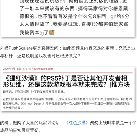
外媒PushSquare更是直接发问：如此高频且内容充足的更新，究竟是业
界标杆，还是说明游戏发售时压根没做完？
的确
，
翻阅
了
大量
的
玩家
讨论
后
，
《
红色沙漠
》
匆匆
上线
时
本就是
一个
半
成品
的
事实
毋庸置疑
。