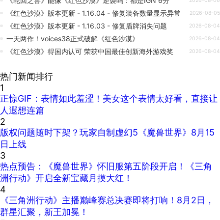
《轮回之兽》能像《红色沙漠》逆袭吗：都是IGN 6分
2026-08-06
《红色沙漠》版本更新 - 1.16.04 - 修复装备数量显示异常
2026-08-05
《红色沙漠》版本更新 - 1.16.03 - 修复盾牌消失问题
2026-08-04
一天两作！voices38正式破解《红色沙漠》
2026-08-04
《红色沙漠》得国内认可 荣获中国最佳创新海外游戏奖
2026-08-04
热门新闻排行
1
正惊GIF：表情如此羞涩！美女这个表情太好看，直接让
人遐想连篇
2
版权问题随时下架？玩家自制虚幻5《魔兽世界》8月15
日上线
3
热点预告：《魔兽世界》怀旧服第五阶段开启！《三角
洲行动》开启全新宝藏月摸大红！
4
《三角洲行动》主播巅峰赛总决赛即将打响！8月2日，
群星汇聚，新王加冕！