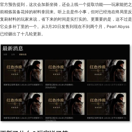
官方预告
提到
，
这次会加新坐骑，还会上线一个提取功能——玩家能把之
前精炼装备花掉的材料拿回来。听上去是件小事，但对已经泡在终局里反
复刷材料的玩家来说，省下来的时间是实打实的。更重要的是，这不过是
它众多补丁里的一个。从3月20日发售到现在不到两个月，Pearl Abyss
已经砸出了十几轮更新。