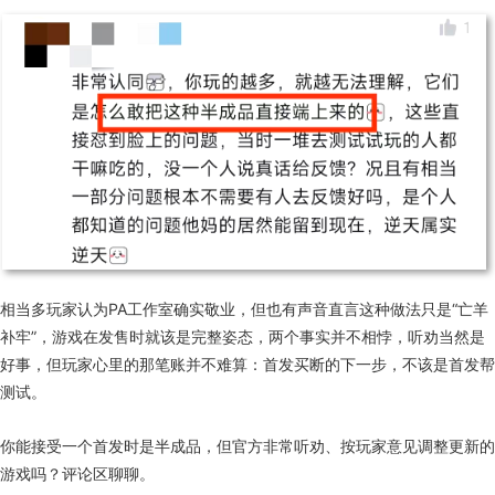
相当多玩家认为PA工作室确实敬业，但也有声音直言这种做法只是“亡羊
补牢”，游戏在发售时就该是完整姿态
，
两个
事实
并不
相悖
，
听劝当然是
好事，但玩家心里的那笔账
并
不难算
：
首发买断的下一步，不该是首发帮
测试。
你能
接受一个首发时是
半成品，但官方非常听劝、按玩家意见调整更新的
游戏
吗
？
评论区聊聊。