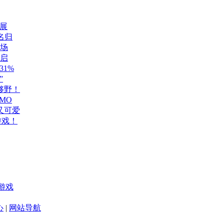
展
名归
登场
开启
1%
”
够野！
MO
又可爱
游戏！
游戏
心
|
网站导航