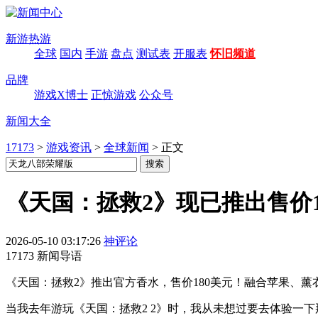
新游热游
全球
国内
手游
盘点
测试表
开服表
怀旧频道
品牌
游戏X博士
正惊游戏
公众号
新闻大全
17173
>
游戏资讯
>
全球新闻
>
正文
《天国：拯救2》现已推出售价1
2026-05-10 03:17:26
神评论
17173 新闻导语
《天国：拯救2》推出官方香水，售价180美元！融合苹果、薰
当我去年游玩《天国：拯救2 2》时，我从未想过要去体验一