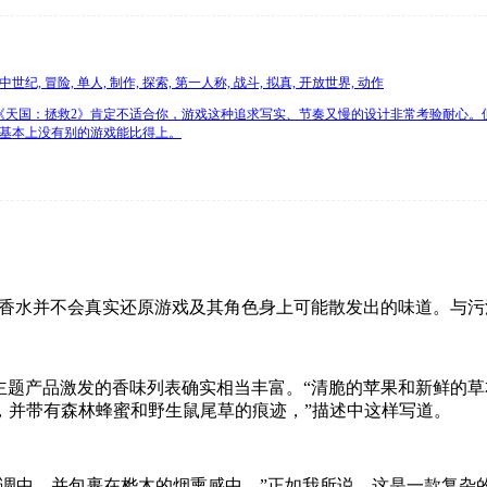
世纪, 冒险, 单人, 制作, 探索, 第一人称, 战斗, 拟真, 开放世界, 动作
《天国：拯救2》肯定不适合你，游戏这种追求写实、节奏又慢的设计非常考验耐心
，基本上没有别的游戏能比得上。
志性香水并不会真实还原游戏及其角色身上可能散发出的味道。与污泥、
gdom Come》主题产品激发的香味列表确实相当丰富。“清脆的苹
，并带有森林蜂蜜和野生鼠尾草的痕迹，”描述中这样写道。
基调中，并包裹在桦木的烟熏感中。”正如我所说，这是一款复杂