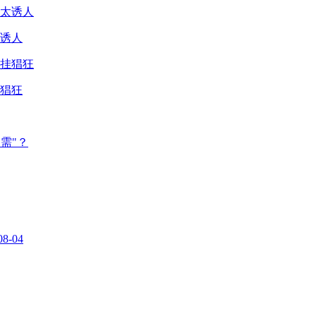
诱人
猖狂
需"？
08-04