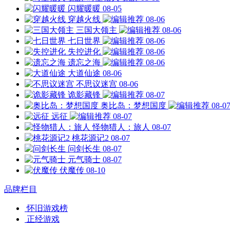
闪耀暖暖
08-05
穿越火线
08-06
三国大领主
08-06
七日世界
08-06
失控进化
08-06
遗忘之海
08-06
大道仙途
08-06
不思议迷宫
08-06
诡影藏锋
08-07
奥比岛：梦想国度
08-0
远征
08-07
怪物猎人：旅人
08-07
桃花源记2
08-07
问剑长生
08-07
元气骑士
08-07
伏魔传
08-10
品牌栏目
怀旧游戏榜
正经游戏