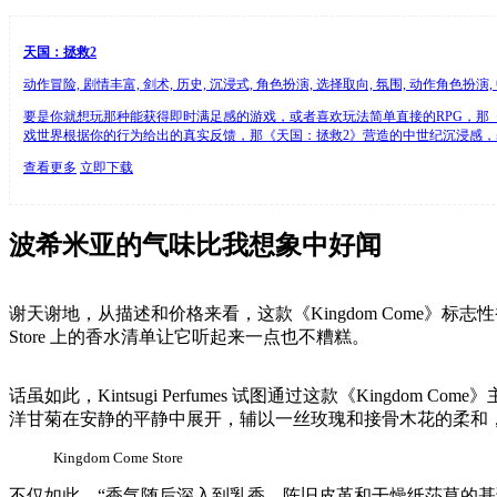
天国：拯救2
动作冒险, 剧情丰富, 剑术, 历史, 沉浸式, 角色扮演, 选择取向, 氛围, 动作角色扮演, 中
要是你就想玩那种能获得即时满足感的游戏，或者喜欢玩法简单直接的RPG，那
戏世界根据你的行为给出的真实反馈，那《天国：拯救2》营造的中世纪沉浸感
查看更多
立即下载
波希米亚的气味比我想象中好闻
谢天谢地，从描述和价格来看，这款《Kingdom Come》标
Store 上的香水清单让它听起来一点也不糟糕。
话虽如此，Kintsugi Perfumes 试图通过这款《Kin
洋甘菊在安静的平静中展开，辅以一丝玫瑰和接骨木花的柔和
Kingdom Come Store
不仅如此，“香气随后深入到乳香、陈旧皮革和干燥纸莎草的