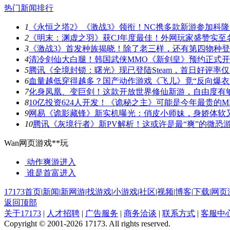
热门新闻排行
1
《永恒之塔2》《激战3》领衔！NC携多款新游参加科隆
2
《明末：渊虚之羽》获CJ年度最佳！外网玩家盛赞实至
3
《激战3》首发种族揭晓！除了老三样，还有第四物种
4
清冷剑仙大白腿！韩国武侠MMO《新剑皇》预约正式
5
腾讯《全境封锁：曙光》现已登陆Steam，首日好评率仅3
6
血量越低穿得越多？国产动作游戏《飞儿》竟“反向爆衣
7
化身凤凰、变巨剑！这款开放世界修仙新游，自由度有
8
10亿投资624人开发！《诡秘之主》可能是今年最贵的M
9
网易《诡影藏锋》新实机曝光：俏皮小师妹，身娇体软
10
腾讯《灰境行者》新PV解析！这或许是最“爽”的微恐
Wan网页游戏**玩
动作爽游
进入
谁是首富
进入
17173首页
|
新闻
|
新网游
|
找游戏
|
小游戏
|
社区
|
视频
|
博客
|
下载
|
网页
返回顶部
关于17173
|
人才招聘
|
广告服务
|
商务洽谈
|
联系方式
|
客服中
Copyright © 2001-2026 17173. All rights reserved.