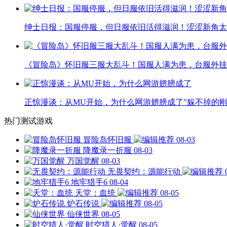
绅士日报：国服停服，但日服依旧活得滋润！涩涩新角太
《冒险岛》怀旧服三服大乱斗！国服人满为患，台服外挂
正惊漫谈：从MU开始，为什么网游翅膀成了"躲不掉的刚
热门测试游戏
冒险岛怀旧服
08-03
降魔录一折服
08-03
万国觉醒
08-03
无畏契约：源能行动
地牢猎手6
08-04
天堂：血统
08-05
炉石传说
08-05
仙侠世界
08-05
时空猎人·觉醒
08-05