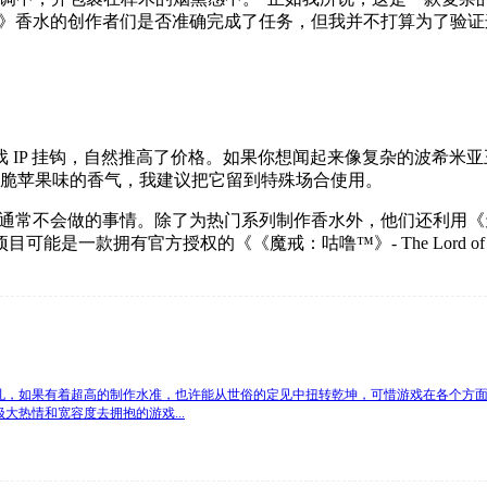
Come》香水的创作者们是否准确完成了任务，但我并不打算为了验
 IP 挂钩，自然推高了价格。如果你想闻起来像复杂的波希米
有清脆苹果味的香气，我建议把它留到特殊场合使用。
戏工作室通常不会做的事情。除了为热门系列制作香水外，他们还利用
款拥有官方授权的《《魔戒：咕噜™》- The Lord of the 
孔，如果有着超高的制作水准，也许能从世俗的定见中扭转乾坤，可惜游戏在各个方
热情和宽容度去拥抱的游戏...