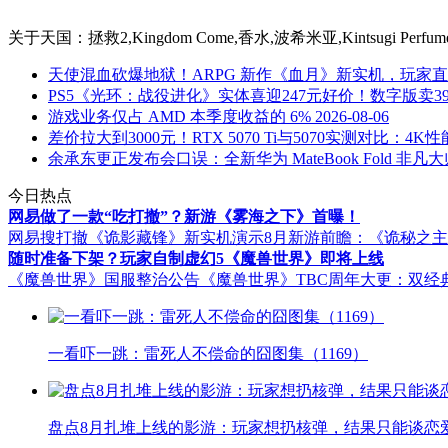
关于
天国：拯救2,Kingdom Come,香水,波希米亚,Kintsugi Pe
天使混血砍爆地狱！ARPG 新作《血月》新实机，玩家
PS5《光环：战役进化》实体喜迎247元好价！数字版卖3
游戏业务仅占 AMD 本季度收益的 6%
2026-08-06
差价拉大到3000元！RTX 5070 Ti与5070实测对比：4K
余承东更正发布会口误：全新华为 MateBook Fold 非凡大师
今日热点
网易做了一款“吃打撤”？新游《雾海之下》首曝！
网易搜打撤《诡影藏锋》新实机演示
8月新游前瞻：《诡秘之
随时准备下架？玩家自制虚幻5《魔兽世界》即将上线
《魔兽世界》国服整治公告
《魔兽世界》TBC周年大更：双经
一看吓一跳：雷死人不偿命的囧图集（1169）
盘点8月扎堆上线的影游：玩家想扔核弹，结果只能谈恋