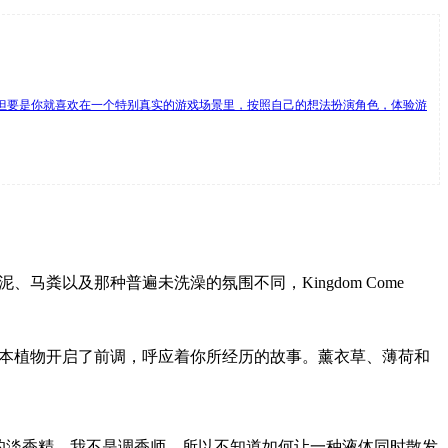
。但要是你就喜欢在一个特别真实的游戏场景里，按照自己的想法扮演角色，体验游
马粪以及那种普遍未洗澡的氛围不同，Kingdom Come
果和新鲜的草本植物开启了前调，呼应着你所经历的故事。薰衣草、薄荷和
的淡香精。我不是调香师，所以不知道如何让一种液体同时散发