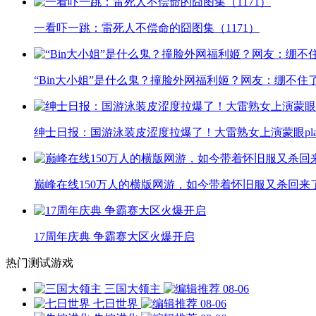
一看吓一跳：雷死人不偿命的囧图集（1171）
“Bin大小姐”是什么鬼？撞脸外网福利姬？网友：绷不住
绅士日报：国游泳装皮涩度拉爆了！大雷熟女上演蒙眼pla
巅峰在线150万人的横版网游，如今带着怀旧服又杀回来
17周年庆典 争霸赛大区火爆开启
热门测试游戏
三国大领主
08-06
七日世界
08-06