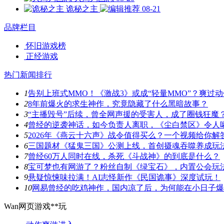
诡秘之主
08-21
品牌栏目
怀旧游戏榜
正经游戏
热门新闻排行
1
告别上班式MMO！《激战3》或成“轻量MMO”？爽过
2
8年前爆火的求生神作，究竟隐藏了什么黑暗故事？
3
“主播毁号”后续，曾全网声援的受害人，成了圈钱狂魔
4
曾经的逆袭神话，如今负责人离职，《尘白禁区》令人
5
2026年《燕云十六声》战令值得买么？一个视频给你解
6
三国题材《猛鬼三国》公测上线，首创摄魂吞噬养成玩
7
曾经60万人同时在线，杀死《斗战神》的到底是什么？
8
宝可梦也有网游了？粉丝自制《绿宝石》，内置公会玩
9
悬疑惊悚味拉满！AI志怪新作《民国诡事》深度试玩！
10
网易曾经的吃鸡神作，国内凉了后，为何能在小日子爆
Wan网页游戏**玩