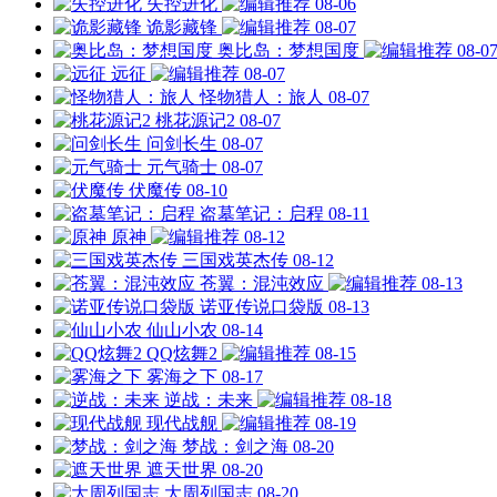
失控进化
08-06
诡影藏锋
08-07
奥比岛：梦想国度
08-0
远征
08-07
怪物猎人：旅人
08-07
桃花源记2
08-07
问剑长生
08-07
元气骑士
08-07
伏魔传
08-10
盗墓笔记：启程
08-11
原神
08-12
三国戏英杰传
08-12
苍翼：混沌效应
08-13
诺亚传说口袋版
08-13
仙山小农
08-14
QQ炫舞2
08-15
雾海之下
08-17
逆战：未来
08-18
现代战舰
08-19
梦战：剑之海
08-20
遮天世界
08-20
大周列国志
08-20