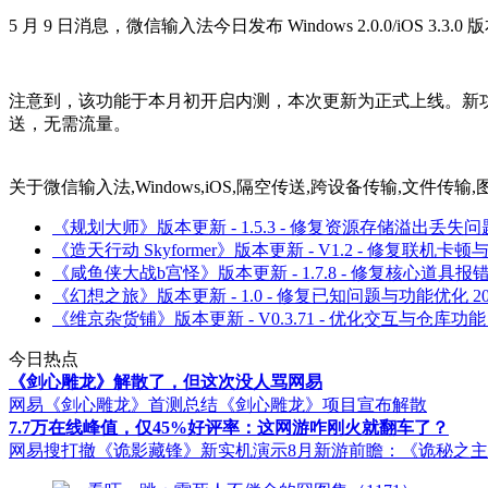
5 月 9 日消息，微信输入法今日发布 Windows 2.0.0/iOS
注意到，该功能于本月初开启内测，本次更新为正式上线。新
送，无需流量。
关于
微信输入法,Windows,iOS,隔空传送,跨设备传输,文件传
《规划大师》版本更新 - 1.5.3 - 修复资源存储溢出丢失问
《造天行动 Skyformer》版本更新 - V1.2 - 修复联机卡
《咸鱼侠大战b宫怪》版本更新 - 1.7.8 - 修复核心道具报
《幻想之旅》版本更新 - 1.0 - 修复已知问题与功能优化
2
《维京杂货铺》版本更新 - V0.3.71 - 优化交互与仓库功能
今日热点
《剑心雕龙》解散了，但这次没人骂网易
网易《剑心雕龙》首测总结
《剑心雕龙》项目宣布解散
7.7万在线峰值，仅45%好评率：这网游咋刚火就翻车了？
网易搜打撤《诡影藏锋》新实机演示
8月新游前瞻：《诡秘之