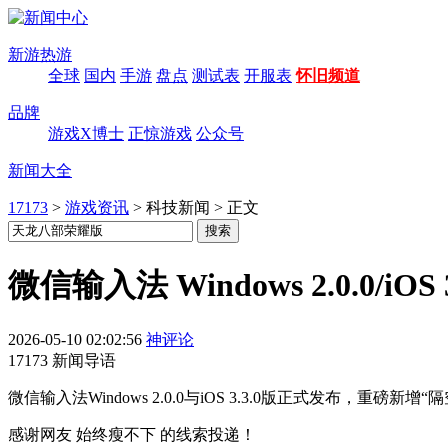
新游热游
全球
国内
手游
盘点
测试表
开服表
怀旧频道
品牌
游戏X博士
正惊游戏
公众号
新闻大全
17173
>
游戏资讯
>
科技新闻
>
正文
微信输入法 Windows 2.0.0/i
2026-05-10 02:02:56
神评论
17173 新闻导语
微信输入法Windows 2.0.0与iOS 3.3.0版正式发
感谢网友 始终瘦不下 的线索投递！