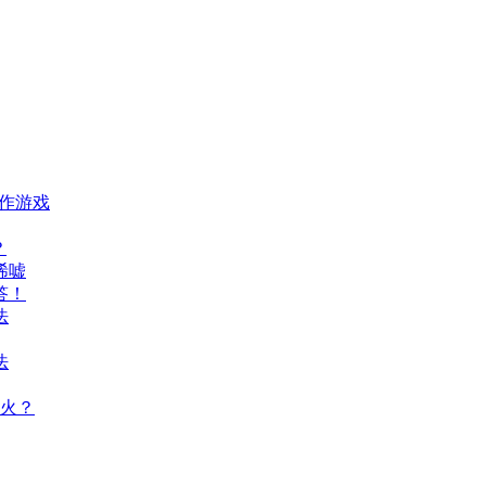
动作游戏
？
唏嘘
答！
法
法
火？