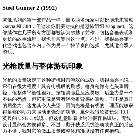
Steel Gunner 2 (1992)
就像系列的第一部作品一样，最多两名玩家可以扮演未来警察
Garcia 和 Cliff，但这次你们要对抗的是恐怖组织 Vanguard。这
部续作在几乎所有方面都被认为超越了前作，包括音画表现和
更长的故事流程，我也非常赞同这一点。不过，我很高兴第一
代游戏也包含在内，作为另一个快节奏的选择，尤其适合双人
游玩。
光枪质量与整体游玩印象
光枪的质量决定了这种街机射击游戏的成败，我很高兴地说，
它们在很大程度上具有街机般的质感。枪身稍微有点头重脚
轻，但整体平衡性很好。按钮清脆且反应灵敏。后坐力是一个
不错的亮点，但它更像是带有轻微推背感的震动，而不是真正
的后坐力。这尤其令人失望，因为光枪是有线的，理应能够获
得足够的动力来驱动更强劲的功能。虽然我很欣赏长达 13.1
英尺的 USB-C 线缆，但这也意味着收纳时很容易缠结。无线
设计显然会方便得多。不过，抛开缺乏无线选项或真正的后坐
力不谈，我对它的做工质量或整体精准度没有任何抱怨。