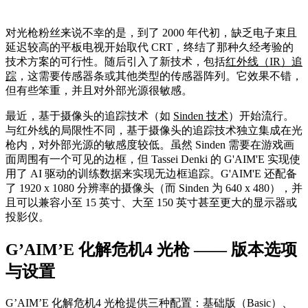
对光枪粉丝来说不幸的是，到了 2000 年代初，缺乏电子束且
延迟较高的平板电视开始取代 CRT，终结了那种久经考验的
技术方案的可行性。随后引入了新技术，包括
红外线（IR）追
踪
，这需要传感器条或其他类型的传感器阵列。它效果不错，
但有些笨重，并且对外部光源很敏感。
最近，基于摄像头的追踪技术（如
Sinden 技术
）开始流行。
与红外线的局限性不同，基于摄像头的追踪技术独立集成在光
枪内，对外部光源的敏感度较低。虽然 Sinden 需要在游戏画
面周围有一个可见的边框，但 Tassei Denki 的 G'AIM'E 实现使
用了 AI 驱动的训练数据来实现无边框追踪。G'AIM'E 还配备
了 1920 x 1080 分辨率的摄像头（而 Sinden 为 640 x 480），并
且可以兼容小至 15 英寸、大至 150 英寸甚至更大的显示器或
投影仪。
G’AIM’E 化解危机4 光枪 —— 版本选项
与设置
G’AIM’E 化解危机4 光枪提供三种配置：基础版（Basic）、