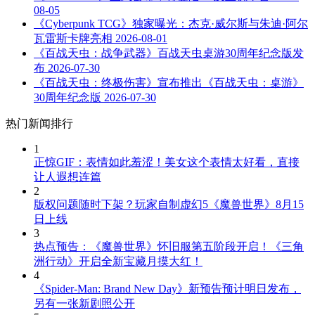
08-05
《Cyberpunk TCG》独家曝光：杰克·威尔斯与朱迪·阿尔
瓦雷斯卡牌亮相
2026-08-01
《百战天虫：战争武器》百战天虫桌游30周年纪念版发
布
2026-07-30
《百战天虫：终极伤害》宣布推出《百战天虫：桌游》
30周年纪念版
2026-07-30
热门新闻排行
1
正惊GIF：表情如此羞涩！美女这个表情太好看，直接
让人遐想连篇
2
版权问题随时下架？玩家自制虚幻5《魔兽世界》8月15
日上线
3
热点预告：《魔兽世界》怀旧服第五阶段开启！《三角
洲行动》开启全新宝藏月摸大红！
4
《Spider-Man: Brand New Day》新预告预计明日发布，
另有一张新剧照公开