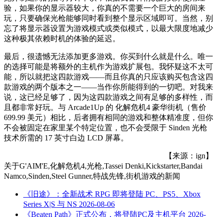
验，如果你的显示器较大，你真的不需要一个巨大的房间来
玩，只要确保光枪能够同时看到整个显示区域即可。当然，别
忘了将显示器设置为游戏模式或类似模式，以最大限度地减少
这种极其依赖时机的体验的延迟。
最后，很遗憾无法添加更多游戏。你买到什么就是什么。唯一
的选择可能是将额外的主机作为游戏扩展包。我怀疑这不太可
能，所以就把这四款游戏——而且你真的只应该购买包含这四
款游戏的两个版本之一——当作你所能得到的一切吧。对我来
说，这已经足够了，因为这四款游戏之间有足够的多样性，而
且都非常好玩。与 Arcade1Up 的 化解危机4 豪华街机（售价
699.99 美元）相比，后者拥有相同的游戏和整体精准度，但你
不会被固定在家里某个特定位置，也不会受限于 Sinden 光枪
技术所需的 17 英寸白边 LCD 屏幕。
【来源：ign】
关于
G'AIM'E,化解危机4,光枪,Tassei Denki,Kickstarter,Bandai
Namco,Sinden,Steel Gunner,特战先锋,街机游戏
的新闻
《旧途》：全新战术 RPG 即将登陆 PC、PS5、Xbox
Series X|S 与 NS
2026-08-06
《Beaten Path》正式公布，将登陆PC及主机平台
2026-