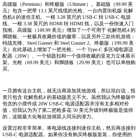
高级版（Premium）和终极版（Ultimate）。基础版（99.99 美
元）包含一把带 13.1 英尺线缆的光枪、一台内置街机版 化解
危机4 的迷你主机、一根 3.28 英尺的 USB-C 转 USB-C 电源
线、一根 3.38 英尺的 HDMI 转 HDMI 线，以及一份快速入门
指南。高级版（149.99 美元）增加了一个可用于 化解危机4 的
脚踏板、一枚极具收藏价值的徽章，以及另外三款街机游戏：
特战先锋、Steel Gunner 和 Steel Gunner 2。终极版（199.99 美
元）在此基础上增加了一把光枪、一个 Type-C 多区域电源适
配器（20W）、一个钥匙扣和一个值得收藏的亚克力立体展示
架。光枪（69.99 美元）和脚踏板（29.99 美元）也可以单独购
买。
一旦拥有这台主机，就无法再添加其他游戏，所以坦白说，投
资只包含 化解危机4 的基础版意义不大。虽然我认为终极版中
包含的小摆件或 20W USB-C 电源适配器并没有太多相对价
值，但我认为为了第二把枪多花 50 美元升级到终极版是值得
的，这能最大化每款游戏双人同乐的潜力。
设置过程非常简单。将电源线连接到迷你主机，然后再连接到
USB-C 电源适配器。如果你没有购买终极版套装，你使用的