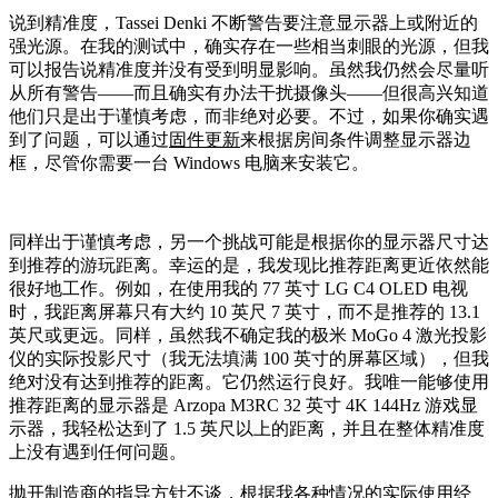
说到精准度，Tassei Denki 不断警告要注意显示器上或附近的
强光源。在我的测试中，确实存在一些相当刺眼的光源，但我
可以报告说精准度并没有受到明显影响。虽然我仍然会尽量听
从所有警告——而且确实有办法干扰摄像头——但很高兴知道
他们只是出于谨慎考虑，而非绝对必要。不过，如果你确实遇
到了问题，可以通过
固件更新
来根据房间条件调整显示器边
框，尽管你需要一台 Windows 电脑来安装它。
同样出于谨慎考虑，另一个挑战可能是根据你的显示器尺寸达
到推荐的游玩距离。幸运的是，我发现比推荐距离更近依然能
很好地工作。例如，在使用我的 77 英寸 LG C4 OLED 电视
时，我距离屏幕只有大约 10 英尺 7 英寸，而不是推荐的 13.1
英尺或更远。同样，虽然我不确定我的极米 MoGo 4 激光投影
仪的实际投影尺寸（我无法填满 100 英寸的屏幕区域），但我
绝对没有达到推荐的距离。它仍然运行良好。我唯一能够使用
推荐距离的显示器是 Arzopa M3RC 32 英寸 4K 144Hz 游戏显
示器，我轻松达到了 1.5 英尺以上的距离，并且在整体精准度
上没有遇到任何问题。
抛开制造商的指导方针不谈，根据我各种情况的实际使用经