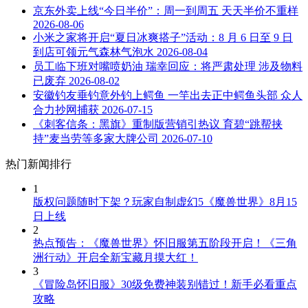
京东外卖上线“今日半价”：周一到周五 天天半价不重样
2026-08-06
小米之家将开启“夏日冰爽搭子”活动：8 月 6 日至 9 日
到店可领元气森林气泡水
2026-08-04
员工临下班对嘴喷奶油 瑞幸回应：将严肃处理 涉及物料
已废弃
2026-08-02
安徽钓友垂钓意外钓上鳄鱼 一竿出去正中鳄鱼头部 众人
合力抄网捕获
2026-07-15
《刺客信条：黑旗》重制版营销引热议 育碧“跳帮挟
持”麦当劳等多家大牌公司
2026-07-10
热门新闻排行
1
版权问题随时下架？玩家自制虚幻5《魔兽世界》8月15
日上线
2
热点预告：《魔兽世界》怀旧服第五阶段开启！《三角
洲行动》开启全新宝藏月摸大红！
3
《冒险岛怀旧服》30级免费神装别错过！新手必看重点
攻略