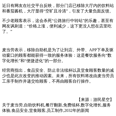
近日有网友在社交平台反映，部分门店已移除大厅内的饮料站
和番茄酱机，大厅显得“空旷且冷清”，引发了大量负面反馈。
不少老顾客表示，这会杀死“公路旅行中转站”的乐趣，甚至有
网友讽刺道：“价格上涨，便利减少，这下更没人想在店里吃
了。”
麦当劳表示，移除自助机是为了让到店、外带、APP下单及驱
动窗口的顾客都能获得一致的服务体验：这是餐饮服务向“数
字化增长”和“便捷进化”的一部分。
经营商指出，食品安全、防止非法续杯以及堂食顾客数量的减
少也是此次改变的推动因素。未来，所有饮料将改由麦当劳员
工亲手制作并递交给顾客，不再由顾客自行操作。
【来源：游民星空】
关于
麦当劳,自助饮料机,餐厅翻新,免费续杯,数字化增长,服务
体验,食品安全,堂食顾客,员工制作,2032年
的新闻