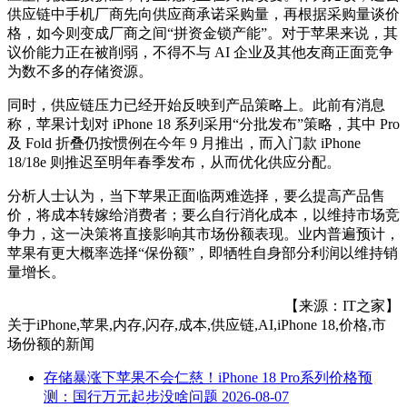
供应链中手机厂商先向供应商承诺采购量，再根据采购量谈价
格，如今则变成厂商之间“拼资金锁产能”。对于苹果来说，其
议价能力正在被削弱，不得不与 AI 企业及其他友商正面竞争
为数不多的存储资源。
同时，供应链压力已经开始反映到产品策略上。此前有消息
称，苹果计划对 iPhone 18 系列采用“分批发布”策略，其中 Pro
及 Fold 折叠仍按惯例在今年 9 月推出，而入门款 iPhone
18/18e 则推迟至明年春季发布，从而优化供应分配。
分析人士认为，当下苹果正面临两难选择，要么提高产品售
价，将成本转嫁给消费者；要么自行消化成本，以维持市场竞
争力，这一决策将直接影响其市场份额表现。业内普遍预计，
苹果有更大概率选择“保份额”，即牺牲自身部分利润以维持销
量增长。
【来源：IT之家】
关于
iPhone,苹果,内存,闪存,成本,供应链,AI,iPhone 18,价格,市
场份额
的新闻
存储暴涨下苹果不会仁慈！iPhone 18 Pro系列价格预
测：国行万元起步没啥问题
2026-08-07