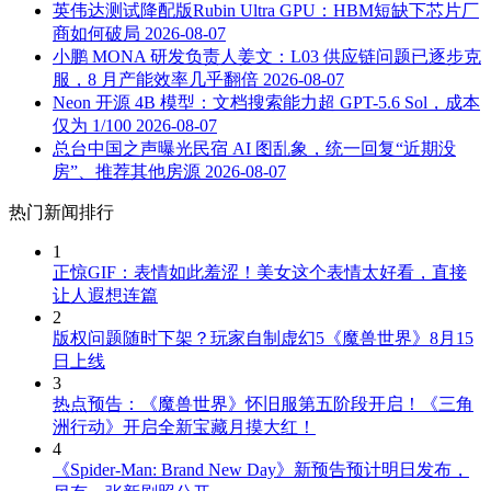
英伟达测试降配版Rubin Ultra GPU：HBM短缺下芯片厂
商如何破局
2026-08-07
小鹏 MONA 研发负责人姜文：L03 供应链问题已逐步克
服，8 月产能效率几乎翻倍
2026-08-07
Neon 开源 4B 模型：文档搜索能力超 GPT-5.6 Sol，成本
仅为 1/100
2026-08-07
总台中国之声曝光民宿 AI 图乱象，统一回复“近期没
房”、推荐其他房源
2026-08-07
热门新闻排行
1
正惊GIF：表情如此羞涩！美女这个表情太好看，直接
让人遐想连篇
2
版权问题随时下架？玩家自制虚幻5《魔兽世界》8月15
日上线
3
热点预告：《魔兽世界》怀旧服第五阶段开启！《三角
洲行动》开启全新宝藏月摸大红！
4
《Spider-Man: Brand New Day》新预告预计明日发布，