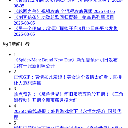
《紧急112:消防队员模拟》3现已开启抢先体验！
2026-
08-05
《轮回之兽》视频攻略 全流程攻略视频
2026-08-05
《刺客信条》功勋总监回归育碧，执掌系列新项目
2026-08-05
《另一个伊甸：起源》预购开启 9月17日多平台发售
2026-08-05
热门新闻排行
1
《Spider-Man: Brand New Day》新预告预计明日发布，
另有一张新剧照公开
2
正惊GIF：表情如此羞涩！美女这个表情太好看，直接
让人遐想连篇
3
热点预告：《魔兽世界》怀旧服第五阶段开启！《三角
洲行动》开启全新宝藏月摸大红！
4
2026CJ前线战报：盛趣游戏拿下《永恒之塔2》国服代
理
5