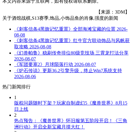
本文内容来源于互联网，如有侵权请联系删除。
【来源：3DM】
关于
酒馆战棋,S13赛季,饰品,小饰品鱼的肖像,强度
的新闻
《刺客信条4黑旗记忆重置》全部海滩宝藏的位置
2026-
08-08
《刺客信条4黑旗记忆重置》红牛官方联动饰品与风帆获
取攻略
2026-08-08
《幻兽帕鲁》稳刷传奇排位80级竞技场 三霄龙打法分享
2026-08-07
《军团要塞2》月球陨落行动
2026-08-07
《炉石传说》更新36.2引擎升级，终止Win7系统支持
2026-08-06
热门新闻排行
1
版权问题随时下架？玩家自制虚幻5《魔兽世界》8月15
日上线
2
热点预告：《魔兽世界》怀旧服第五阶段开启！《三角
洲行动》开启全新宝藏月摸大红！