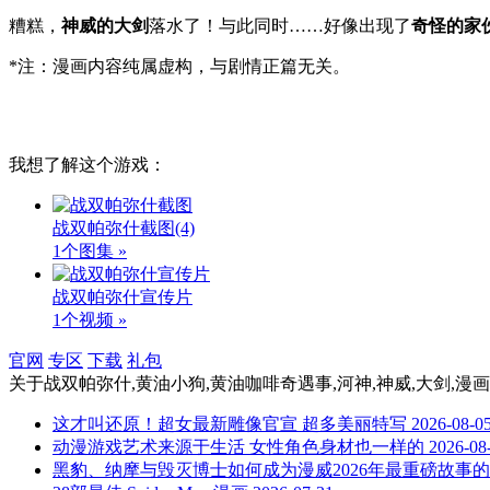
糟糕，
神威的大剑
落水了！与此同时……好像出现了
奇怪的家
*注：漫画内容纯属虚构，与剧情正篇无关。
我想了解这个游戏：
战双帕弥什截图
(4)
1个图集 »
战双帕弥什宣传片
1个视频 »
官网
专区
下载
礼包
关于
战双帕弥什,黄油小狗,黄油咖啡奇遇事,河神,神威,大剑,漫画
这才叫还原！超女最新雕像官宣 超多美丽特写
2026-08-0
动漫游戏艺术来源于生活 女性角色身材也一样的
2026-08
黑豹、纳摩与毁灭博士如何成为漫威2026年最重磅故事