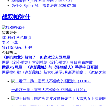
28部最佳 Spider-Man 漫画
2026-07-31
为什么 Spider-Man 需要房东
2026-07-30
战双帕弥什
暂未评分
3D
科幻
角色扮演
专区
下载
预订激活码、礼包
今日热点
《剑心雕龙》解散了，但这次没人骂网易
网易《剑心雕龙》首测总结
《剑心雕龙》项目宣布解散
腾讯VS网易！《诡影藏锋》与《怪物猎人》手游今日开测
网易搜打撤《诡影藏锋》新实机演示
8月新游前瞻：《诡秘之
一看吓一跳：雷死人不偿命的囧图集（1170）