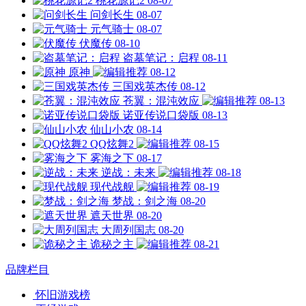
桃花源记2
08-07
问剑长生
08-07
元气骑士
08-07
伏魔传
08-10
盗墓笔记：启程
08-11
原神
08-12
三国戏英杰传
08-12
苍翼：混沌效应
08-13
诺亚传说口袋版
08-13
仙山小农
08-14
QQ炫舞2
08-15
雾海之下
08-17
逆战：未来
08-18
现代战舰
08-19
梦战：剑之海
08-20
遮天世界
08-20
大周列国志
08-20
诡秘之主
08-21
品牌栏目
怀旧游戏榜