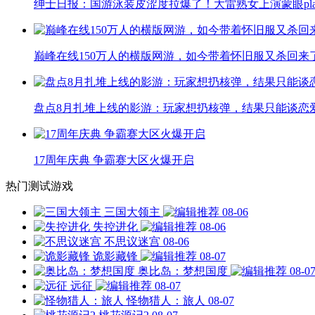
绅士日报：国游泳装皮涩度拉爆了！大雷熟女上演蒙眼pla
巅峰在线150万人的横版网游，如今带着怀旧服又杀回来
盘点8月扎堆上线的影游：玩家想扔核弹，结果只能谈恋
17周年庆典 争霸赛大区火爆开启
热门测试游戏
三国大领主
08-06
失控进化
08-06
不思议迷宫
08-06
诡影藏锋
08-07
奥比岛：梦想国度
08-0
远征
08-07
怪物猎人：旅人
08-07