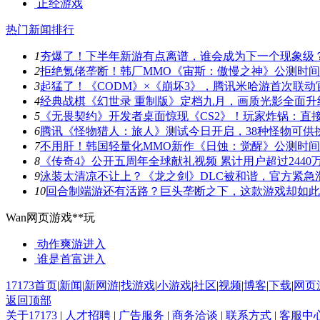
正经游戏
热门新闻排行
1
夯爆了！下半年新游有点离谱，谁会成为下一个现象级
2
拒绝氪佬垄断！韩厂MMO《宙斯：傲慢之神》公测时
3
起猛了！《CODM》×《崩坏3》，腾讯米哈游首次联动
4
经典战棋《幻世录 重制版》定档九月，画质光影全面升
5
《无畏契约》开发者桌面惊现《CS2》！玩家炸锅：直
6
腾讯《怪物猎人：旅人》测试今日开启，38种怪物可供
7
不用肝！韩国轻量化MMO新作《日蚀：觉醒》公测时
8
《传奇4》公开五周年全球献礼视频 累计用户超过2440
9
泳装太清凉不让上？《龙之剑》DLC被和谐，官方紧急
10
回合制端游还有活路？巨头垄断之下，这款游戏却如此
Wan网页游戏**玩
动作爽游
进入
谁是首富
进入
17173首页
|
新闻
|
新网游
|
找游戏
|
小游戏
|
社区
|
视频
|
博客
|
下载
|
网页
返回顶部
关于17173
|
人才招聘
|
广告服务
|
商务洽谈
|
联系方式
|
客服中