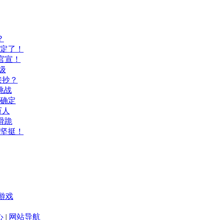
？
间定了！
官宣！
级
接抄？
挑战
间确定
万人
滑跪
坚挺！
游戏
心
|
网站导航