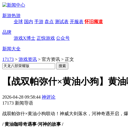
新游热游
全球
国内
手游
盘点
测试表
开服表
怀旧频道
品牌
游戏X博士
正惊游戏
公众号
新闻大全
17173
>
游戏资讯
>
官方资讯
>
正文
【战双帕弥什×黄油小狗】黄油
2026-04-28 09:58:44
神评论
17173 新闻导语
战双帕弥什×黄油小狗联动！神威大剑落水，河神奇遇开启，
/ 黄油咖啡奇遇事·河神的故事 /