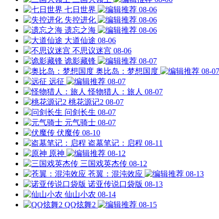
七日世界
08-06
失控进化
08-06
遗忘之海
08-06
大道仙途
08-06
不思议迷宫
08-06
诡影藏锋
08-07
奥比岛：梦想国度
08-0
远征
08-07
怪物猎人：旅人
08-07
桃花源记2
08-07
问剑长生
08-07
元气骑士
08-07
伏魔传
08-10
盗墓笔记：启程
08-11
原神
08-12
三国戏英杰传
08-12
苍翼：混沌效应
08-13
诺亚传说口袋版
08-13
仙山小农
08-14
QQ炫舞2
08-15