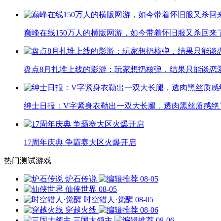
巅峰在线150万人的横版网游，如今带着怀旧服又杀回来
盘点8月扎堆上线的影游：玩家想扔核弹，结果只能谈恋
绅士日报：V字紧身衣勒出一双大长腿，透肉黑丝质感绝
17周年庆典 争霸赛大区火爆开启
热门测试游戏
炉石传说
08-05
仙侠世界
08-05
时空猎人·觉醒
08-05
穿越火线
08-06
三国大领主
08-06