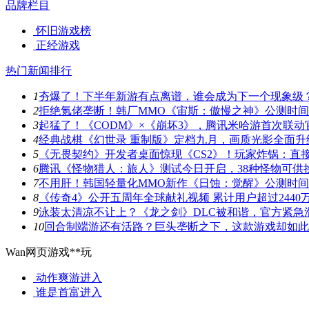
品牌栏目
怀旧游戏榜
正经游戏
热门新闻排行
1
夯爆了！下半年新游有点离谱，谁会成为下一个现象级
2
拒绝氪佬垄断！韩厂MMO《宙斯：傲慢之神》公测时
3
起猛了！《CODM》×《崩坏3》，腾讯米哈游首次联动
4
经典战棋《幻世录 重制版》定档九月，画质光影全面升
5
《无畏契约》开发者桌面惊现《CS2》！玩家炸锅：直
6
腾讯《怪物猎人：旅人》测试今日开启，38种怪物可供
7
不用肝！韩国轻量化MMO新作《日蚀：觉醒》公测时
8
《传奇4》公开五周年全球献礼视频 累计用户超过2440
9
泳装太清凉不让上？《龙之剑》DLC被和谐，官方紧急
10
回合制端游还有活路？巨头垄断之下，这款游戏却如此
Wan网页游戏**玩
动作爽游
进入
谁是首富
进入