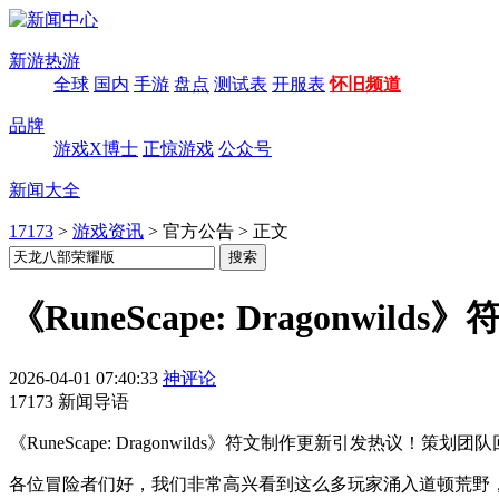
新游热游
全球
国内
手游
盘点
测试表
开服表
怀旧频道
品牌
游戏X博士
正惊游戏
公众号
新闻大全
17173
>
游戏资讯
>
官方公告
>
正文
《RuneScape: Dragonw
2026-04-01 07:40:33
神评论
17173 新闻导语
《RuneScape: Dragonwilds》符文制作更新引发
各位冒险者们好，我们非常高兴看到这么多玩家涌入道顿荒野