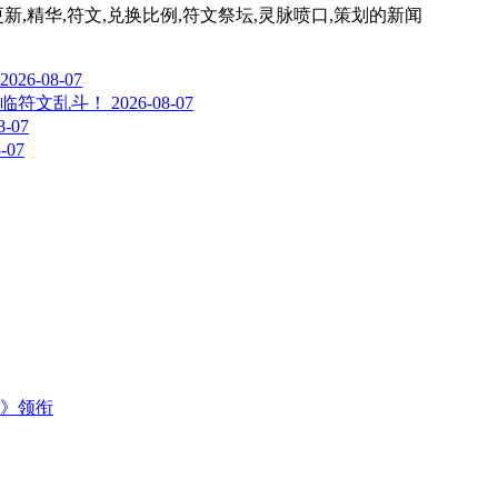
lds,符文制作,更新,精华,符文,兑换比例,符文祭坛,灵脉喷口,策划
的新闻
2026-08-07
临符文乱斗！
2026-08-07
8-07
-07
主》领衔