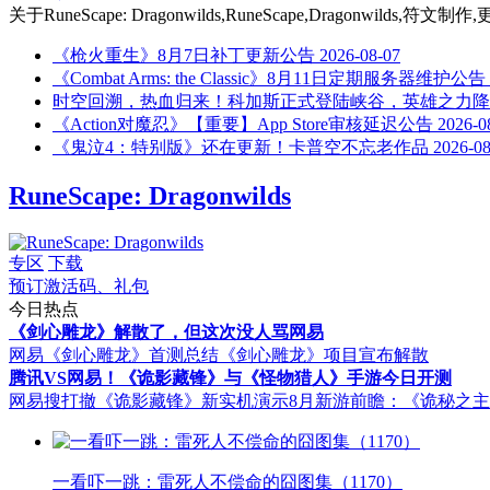
关于
RuneScape: Dragonwilds,RuneScape,Dragonwi
《枪火重生》8月7日补丁更新公告
2026-08-07
《Combat Arms: the Classic》8月11日定期服务器维护公告
时空回溯，热血归来！科加斯正式登陆峡谷，英雄之力降
《Action对魔忍》【重要】App Store审核延迟公告
2026-0
《鬼泣4：特别版》还在更新！卡普空不忘老作品
2026-08
RuneScape: Dragonwilds
专区
下载
预订激活码、礼包
今日热点
《剑心雕龙》解散了，但这次没人骂网易
网易《剑心雕龙》首测总结
《剑心雕龙》项目宣布解散
腾讯VS网易！《诡影藏锋》与《怪物猎人》手游今日开测
网易搜打撤《诡影藏锋》新实机演示
8月新游前瞻：《诡秘之
一看吓一跳：雷死人不偿命的囧图集（1170）