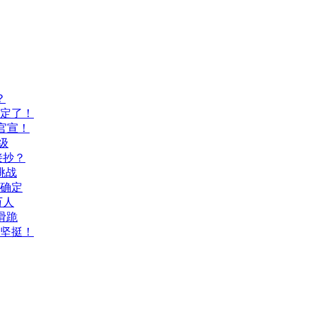
？
间定了！
官宣！
级
接抄？
挑战
间确定
万人
滑跪
坚挺！