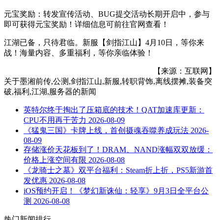
元宝奖励：转发宣传活动、BUG提交活动长期开启中，参与
即可获得元宝奖励！详细信息可前往官网查看！
江湖已备，只待君临。新服【剑指江山】4月10日，等你来
战！海量内容、多重福利，等你亲临体验！
【来源：互联网】
关于
墨湘前传,公测,剑指江山,新服,转职背饰,离线摆摊,装备突
破,福利,江湖,服务器
的新闻
英特尔终于掏出了压箱底的技术！QAT加速库更新：
CPU不用再干苦力
2026-08-09
《猛鬼三国》卡牌上线，首创摄魂吞噬养成玩法
2026-
08-09
存储涨价天花板到了！DRAM、NAND涨幅双双放缓：
价格上涨空间有限
2026-08-08
《龙骑士之墓》双平台福利：Steam折上折，PS5新游首
发优惠
2026-08-08
iOS预约开启！《梦幻新诛仙：轻享》9月3日全平台公
测
2026-08-08
热门新闻排行