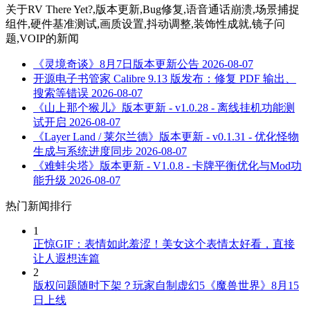
关于
RV There Yet?,版本更新,Bug修复,语音通话崩溃,场景捕捉
组件,硬件基准测试,画质设置,抖动调整,装饰性成就,镜子问
题,VOIP
的新闻
《灵境奇谈》8月7日版本更新公告
2026-08-07
开源电子书管家 Calibre 9.13 版发布：修复 PDF 输出、
搜索等错误
2026-08-07
《山上那个猴儿》版本更新 - v1.0.28 - 离线挂机功能测
试开启
2026-08-07
《Layer Land / 莱尔兰德》版本更新 - v0.1.31 - 优化怪物
生成与系统进度同步
2026-08-07
《难蚌尖塔》版本更新 - V1.0.8 - 卡牌平衡优化与Mod功
能升级
2026-08-07
热门新闻排行
1
正惊GIF：表情如此羞涩！美女这个表情太好看，直接
让人遐想连篇
2
版权问题随时下架？玩家自制虚幻5《魔兽世界》8月15
日上线