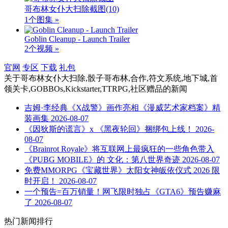
哥布林女仆大扫除截图
(10)
1个图集 »
Goblin Cleanup - Launch Trailer
2个视频 »
官网
专区
下载
礼包
关于
哥布林女仆大扫除,骰子哥布林,合作,符文系统,地下城,首
领关卡,GOBBOs,Kickstarter,TTRPG,社区赠品
的新闻
吉姆·李经典《X战警》画作亮相《漫威艺术家档案》精
装画集
2026-08-07
《因狄斯的谎言》x 《黑夜轮回》捆绑包上线！
2026-
08-07
《Brainrot Royale》将互联网上最疯狂的一些角色带入
《PUBG MOBILE》的 文化：第八世界奇迹
2026-08-07
免费MMORPG《宝藏世界》太阳女神皈依仪式 2026 限
时开启！
2026-08-07
一个预告=百万销量！网飞限时独占《GTA6》预告赚麻
了
2026-08-07
热门新闻排行