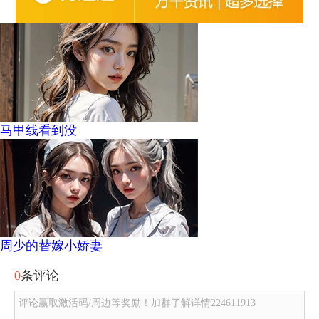
马甲线看到没
周少的替嫁小娇妻
0
条评论
评论赢取激活码/周边等奖励！加群了解详情224611913