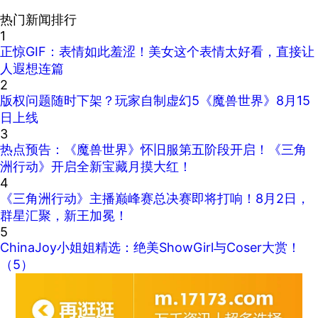
热门新闻排行
1
正惊GIF：表情如此羞涩！美女这个表情太好看，直接让
人遐想连篇
2
版权问题随时下架？玩家自制虚幻5《魔兽世界》8月15
日上线
3
热点预告：《魔兽世界》怀旧服第五阶段开启！《三角
洲行动》开启全新宝藏月摸大红！
4
《三角洲行动》主播巅峰赛总决赛即将打响！8月2日，
群星汇聚，新王加冕！
5
ChinaJoy小姐姐精选：绝美ShowGirl与Coser大赏！
（5）