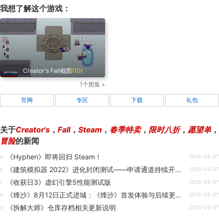
我想了解这个游戏：
Creator's Fall截图
(10)
1个图集 »
官网
专区
下载
礼包
关于
Creator's
，
Fall
，
Steam
，
春季特卖
，
限时八折
，
愿望单
，
冒险
的新闻
《Hyphen》即将回归 Steam！
2026-08-07
《建筑模拟器 2022》进化封闭测试——申请通道持续开放中
2026-08-07
《收获日3》虚幻引擎5性能测试版
2026-08-07
《烽沙》8月12日正式进城：《烽沙》首发体验与后续更新计划公布
2026-08-07
《拆解大师》仓库存档相关更新说明
2026-08-07