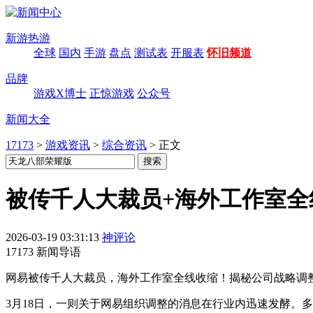
新游热游
全球
国内
手游
盘点
测试表
开服表
怀旧频道
品牌
游戏X博士
正惊游戏
公众号
新闻大全
17173
>
游戏资讯
>
综合资讯
>
正文
被传千人大裁员+海外工作室
2026-03-19 03:31:13
神评论
17173 新闻导语
网易被传千人大裁员，海外工作室全线收缩！揭秘公司战略调
3月18日，一则关于网易组织调整的消息在行业内迅速发酵。