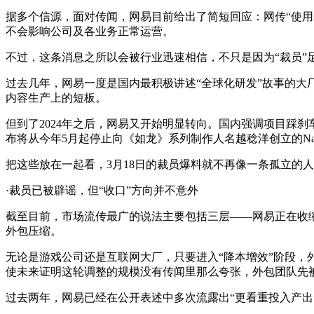
据多个信源，面对传闻，网易目前给出了简短回应：网传“使用
不会影响公司及各业务正常运营。
不过，这条消息之所以会被行业迅速相信，不只是因为“裁员”
过去几年，网易一度是国内最积极讲述“全球化研发”故事的大厂
内容生产上的短板。
但到了2024年之后，网易又开始明显转向。国内强调项目踩
布将从今年5月起停止向《如龙》系列制作人名越稔洋创立的Nagosh
把这些放在一起看，3月18日的裁员爆料就不再像一条孤立的
·裁员已被辟谣，但“收口”方向并不意外
截至目前，市场流传最广的说法主要包括三层——网易正在收
外包压缩。
无论是游戏公司还是互联网大厂，只要进入“降本增效”阶段
使未来证明这轮调整的规模没有传闻里那么夸张，外包团队先
过去两年，网易已经在公开表述中多次流露出“更看重投入产出