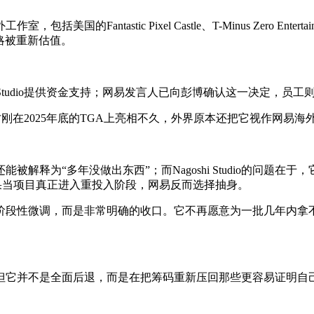
astic Pixel Castle、T-Minus Zero Entertainment
战略被重新估值。
。
i Studio提供资金支持；网易发言人已向彭博确认这一决定，员工
f Dragon》才刚在2025年底的TGA上亮相不久，外界原本还把
解释为“多年没做出东西”；而Nagoshi Studio的问题
结果当项目真正进入重投入阶段，网易反而选择抽身。
阶段性微调，而是非常明确的收口。它不再愿意为一批几年内拿
但它并不是全面后退，而是在把筹码重新压回那些更容易证明自