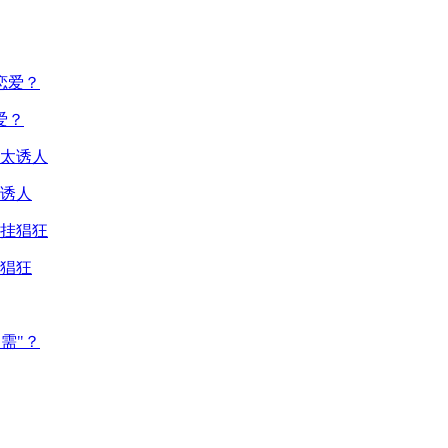
爱？
诱人
猖狂
需"？