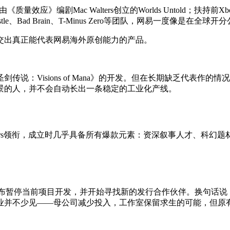
应》编剧Mac Walters创立的Worlds Untold；扶持前Xbox
l Castle、Bad Brain、T-Minus Zero等团队，网易一度像是在
交出真正能代表网易海外原创能力的产品。
：Visions of Mana》的开发。但在长期缺乏代表作的情
景的人，并不会自动长出一条稳定的工业化产线。
ters领衔，成立时几乎具备所有爆款元素：资深叙事人才、科幻题
025年1月宣布暂停当前项目开发，并开始寻找新的发行合作伙伴。换
业并不少见——母公司减少投入，工作室保留求生的可能，但原