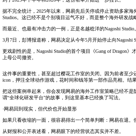
据不完全统计，2025年以来，网易先后关停或停止资助多家海外工作室，包括美国的Fant
Studios。这已经不是个别项目运气不好，而是整个海外研发
而最近、也最有冲击力的一例，正是名越稔洋的Nagoshi Studio
3月7日，彭博报道称，网易决定从今年5月开始停止向Nagosh
更戏剧性的是，Nagoshi Studio的首个项目《Gang o
上母公司撤资。
这件事的重要性，甚至超过樱花工作室的关闭。因为前者至少还能被
icon，押注全球动作游戏，花时间和钱等第一部作品亮相。
把这些案例串起来，你会发现网易的海外工作室策略已经不是
谓“全球化研发平台”的故事，到这里基本已经换了写法。
·网易回到现实，但代价也开始显形
如果只看收缩的一面，很容易得出一个简单判断：网易在退。
从财报和公开表述看，网易眼下的经营状态其实并不差。