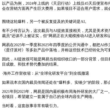
以产品为例，2024年上线的《天启行动》上线仅45天后便宣
会在营销方面再产生巨大费用，如果项目不适合用户需求，就
围绕这轮爆料，另一个被反复提及的关键词是AI。
有不少传言认为，这次裁员与AI提效直接相关，尤其是美术资
裁员”还谈不上被证实，但“网易正在大规模推动AI进入研发和
网易在2025年一季度和2025年四季度的公开沟通中，都把A
《蛋仔派对》等多款产品中落地，并称这些技术已经转化为可
因此，AI提效很可能是网易当前组织收口的一部分背景，但目
目成败、和技术替代叠加的结果。
·海外工作室收缩：从“全球化研发平台”到全线撤退
如果说本次国内裁员传闻还处在“爆料多、实锤少”的阶段，那
2021年到2023年，网易是国内最积极布局海外研发的大厂之
创项目，希望建立一套属于自己的全球内容生产网络。
当时看，这套故事非常有吸引力。