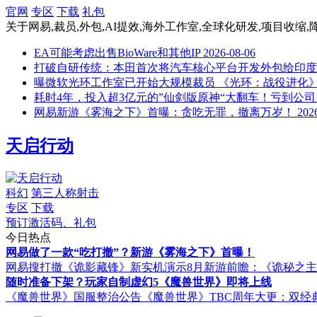
官网
专区
下载
礼包
关于
网易,裁员,外包,AI提效,海外工作室,全球化研发,项目收缩,降本增效
EA可能考虑出售BioWare和其他IP
2026-08-06
打破自研传统：本田首次将汽车核心平台开发外包给印度
曝微软光环工作室已开始大规模裁员 《光环：战役进化
耗时4年，投入超3亿元的”仙剑版原神“大翻车！亏到公
网易新游《雾海之下》首曝：贪吃无罪，撤离万岁！
202
天启行动
科幻
第三人称射击
专区
下载
预订激活码、礼包
今日热点
网易做了一款“吃打撤”？新游《雾海之下》首曝！
网易搜打撤《诡影藏锋》新实机演示
8月新游前瞻：《诡秘之
随时准备下架？玩家自制虚幻5《魔兽世界》即将上线
《魔兽世界》国服整治公告
《魔兽世界》TBC周年大更：双经