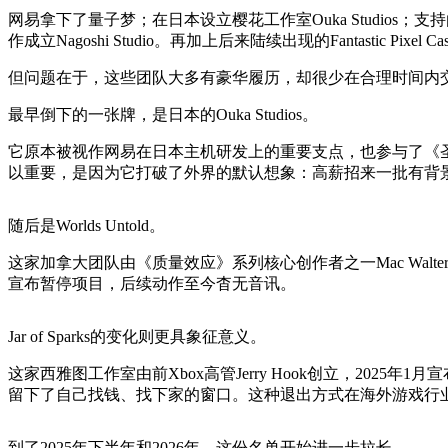
网易拿下了量子梦；在日本设立樱花工作室Ouka Studios；支持由《质量效
作成立Nagoshi Studio。再加上后来陆续出现的Fantastic Pixe
但问题在于，这些团队大多有豪华履历，却很少在合理时间内
最早倒下的一张牌，是日本的Ouka Studios。
它原本被视作网易在日本主机研发上的重要支点，也参与了《圣剑传说
以重要，是因为它打破了外界的默认想象：高薪招来一批有背
随后是Worlds Untold。
这家加拿大团队由《质量效应》系列核心创作者之一Mac Wal
宣布暂停项目，后续动作至今杳无音讯。
Jar of Sparks的变化则更具象征意义。
这家西雅图工作室由前Xbox高管Jerry Hook创立，2
留下了自己找钱、找下家的窗口。这种退出方式在海外游戏行
到了2025年下半年和2026年，这份名单开始进一步拉长。