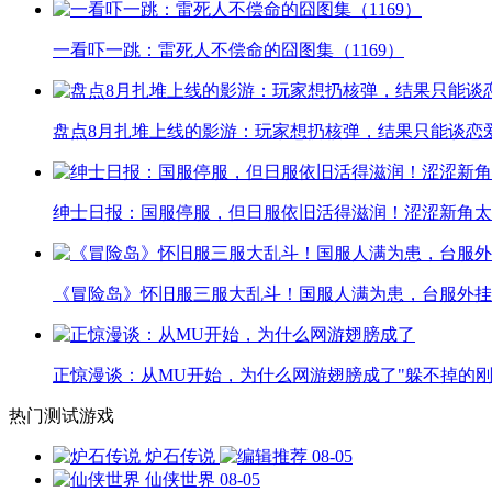
一看吓一跳：雷死人不偿命的囧图集（1169）
盘点8月扎堆上线的影游：玩家想扔核弹，结果只能谈恋
绅士日报：国服停服，但日服依旧活得滋润！涩涩新角太
《冒险岛》怀旧服三服大乱斗！国服人满为患，台服外挂
正惊漫谈：从MU开始，为什么网游翅膀成了"躲不掉的刚
热门测试游戏
炉石传说
08-05
仙侠世界
08-05