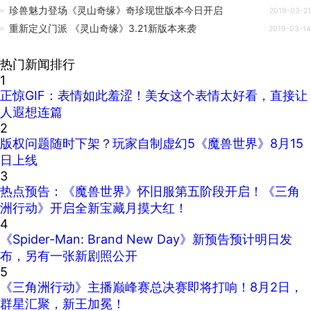
珍兽魅力登场《灵山奇缘》奇珍现世版本今日开启
2019-03-21
重新定义门派 《灵山奇缘》3.21新版本来袭
2019-03-14
热门新闻排行
1
正惊GIF：表情如此羞涩！美女这个表情太好看，直接让
人遐想连篇
2
版权问题随时下架？玩家自制虚幻5《魔兽世界》8月15
日上线
3
热点预告：《魔兽世界》怀旧服第五阶段开启！《三角
洲行动》开启全新宝藏月摸大红！
4
《Spider-Man: Brand New Day》新预告预计明日发
布，另有一张新剧照公开
5
《三角洲行动》主播巅峰赛总决赛即将打响！8月2日，
群星汇聚，新王加冕！