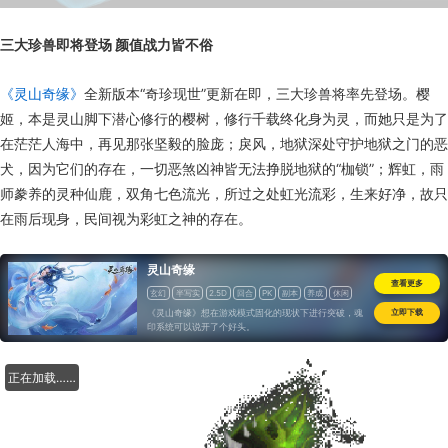
三大珍兽即将登场 颜值战力皆不俗
《灵山奇缘》
全新版本“奇珍现世”更新在即，三大珍兽将率先登场。樱
姬，本是灵山脚下潜心修行的樱树，修行千载终化身为灵，而她只是为了
在茫茫人海中，再见那张坚毅的脸庞；戾风，地狱深处守护地狱之门的恶
犬，因为它们的存在，一切恶煞凶神皆无法挣脱地狱的“枷锁”；辉虹，雨
师豢养的灵种仙鹿，双角七色流光，所过之处虹光流彩，生来好净，故只
在雨后现身，民间视为彩虹之神的存在。
灵山奇缘
查看更多
玄幻
半写实
2.5D
回合
PK
副本
养成
休闲
道具收费
《灵山奇缘》想在游戏模式固化的现状下进行突破，魂
立即下载
印系统可以说开了个好头。