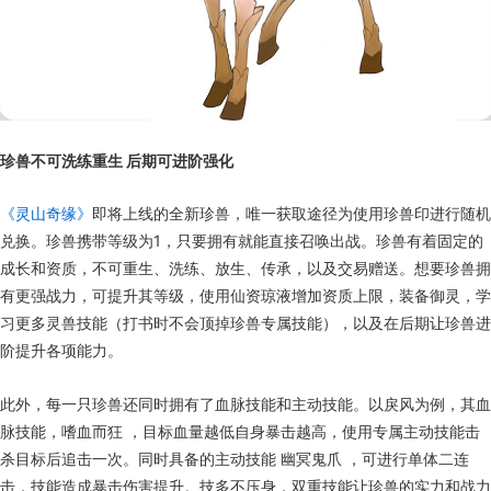
珍兽不可洗练重生 后期可进阶强化
《灵山奇缘》
即将上线的全新珍兽，唯一获取途径为使用珍兽印进行随机
兑换。珍兽携带等级为1，只要拥有就能直接召唤出战。珍兽有着固定的
成长和资质，不可重生、洗练、放生、传承，以及交易赠送。想要珍兽拥
有更强战力，可提升其等级，使用仙资琼液增加资质上限，装备御灵，学
习更多灵兽技能（打书时不会顶掉珍兽专属技能），以及在后期让珍兽进
阶提升各项能力。
此外，每一只珍兽还同时拥有了血脉技能和主动技能。以戾风为例，其血
脉技能，嗜血而狂 ，目标血量越低自身暴击越高，使用专属主动技能击
杀目标后追击一次。同时具备的主动技能 幽冥鬼爪 ，可进行单体二连
击，技能造成暴击伤害提升。技多不压身，双重技能让珍兽的实力和战力