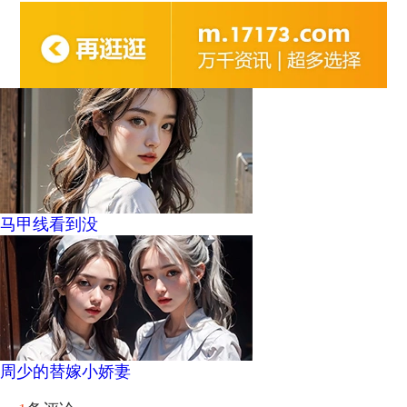
马甲线看到没
周少的替嫁小娇妻