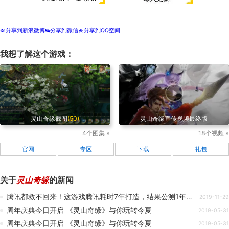
分享到新浪微博
分享到微信
分享到QQ空间
t
w
z
我想了解这个游戏：
灵山奇缘截图
(50)
灵山奇缘宣传视频最终版
4个图集 »
18个视频 »
官网
专区
下载
礼包
关于
灵山奇缘
的新闻
腾讯都救不回来！这游戏腾讯耗时7年打造，结果公测1年就凉凉！
2019-11-29
周年庆典今日开启 《灵山奇缘》与你玩转今夏
2019-05-31
周年庆典今日开启 《灵山奇缘》与你玩转今夏
2019-05-31