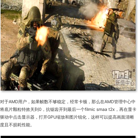
对于
AMD
用户，如果帧数不够稳定，经常卡顿，那么在
AMD
管理中心中
将底片颗粒特效关到
0
，抗锯齿开到最后一个
filmic smaa t2x
，再在显卡
驱动中点击显示器，打开
GPU
缩放和图片锐化，这样可以提高画面清晰
度且不损耗性能。