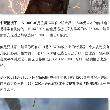
中配情况下，i5-9400F
是值得推荐的中端产品，
1500
元左右的价格也
是非常有优势的，
i5-9400F
性能也是远超过官方推荐的
i5-2500K
，如果
预算充足适当加钱选择
i5-9600K
也是可以的。
但是要注意，如果你现有
CPU
是
i7-8700
或以上的处理器，个人认为没有
升级的必要。相对的，不如
i
7-8700
那么应当考虑升级下处理器。如果你
喜欢
AMD
处理器，那么价格更低的
AMD R5-3600
是很不错的性价比选
择。
i
3-7100
到
i3-8100
区间的
Intel
用户和性能低于
R3 1200
处理器的用户应
该考虑更换主机，
E3-1230
用户配置应该重点
提升下显卡性能
以跟上中等
画质水平。