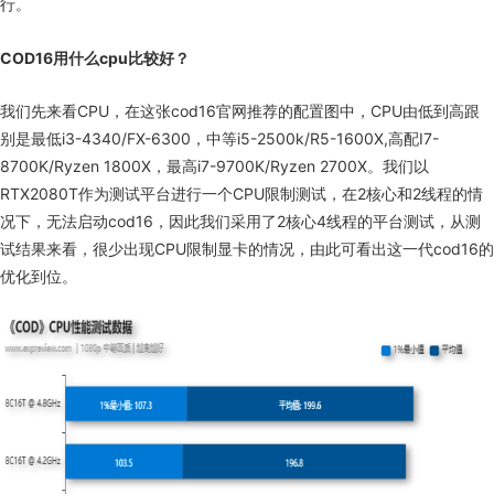
行。
COD
16用什么cpu比较好？
我们先来看
CPU
，在这张
cod16
官网推荐的配置图中，
CPU
由低到高跟
别是最低
i3-4340/FX-6300
，中等
i5-2500k/R5-1600X,
高配
I7-
8700K/Ryzen 1800X
，最高
i7-9700K/Ryzen 2700X
。我们以
RTX2080T
作为测试平台进行一个
CPU
限制测试，在
2
核心和
2
线程的情
况下，无法启动
cod16
，因此我们采用了
2
核心
4
线程的平台测试，从测
试结果来看，很少出现
CPU
限制显卡的情况，由此可看出这一代
cod16
的
优化到位。