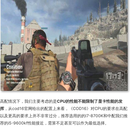
高配情况下，我们主要考虑的是
CPU的性能不能限制了显卡性能的发
挥
，从
cod16
官网给出的配置上来看，《COD
16
》对
CPU
的要求在高配
以及更高的要求上并不非常过分，推荐选用的的
I7-8700K
和中配我们推
荐的
i5-9600kf
性能接近，需算不足甚至可以作为最低选择。