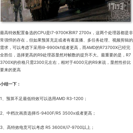
最高特效配置备选的CPU是
I7-9700K
和
R7 2700x
，这两个处理器都是非
常强悍的存在，但如果预算充足或者有着直播、多任务处理、视频剪辑的
需求，可以考虑下采用
i9-9900kf
或者更高，而
AMD的R73700X
已经完
全胜任，选择更高的
R9
处理器显然对帧数的提升不大。最重要的是，
R7
3700X
的价格只需
2300
元左右，相对于
4000
元的R9来说，显然性价比
要来的更高
小结一下：
1、预算不足最低特效可以选用
AMD R3-1200；
2、中档次画质选择
I5-9400F/R5 3500x
或者更高；
3、高特效电竞可以考虑
R5 3600X/i7-9700
以上；