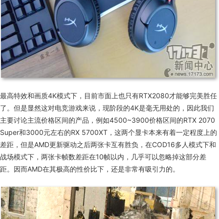
最高特效和画质4K模式下，目前市面上也只有
RTX2080
才能够完美胜任
了。但是显然这对电竞游戏来说，现阶段的
4K
是毫无用处的，因此我们
主要讨论主流价格区间的产品，例如
4500~3900
价格区间的
RTX 2070
Super
和
3000
元左右的
RX 5700XT
，这两个显卡本来有着一定程度上的
差距，但是
AMD
更新驱动之后两张卡互有胜负，在
COD16
多人模式下和
战场模式下，两张卡帧数差距在
10
帧以内，几乎可以忽略掉这部分差
距。因而
AMD
在其极高的性价比下，还是非常有吸引力的。