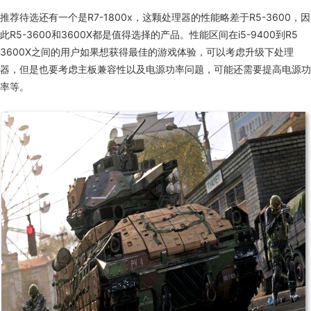
推荐待选还有一个是
R7-1800x
，这颗处理器的性能略差于
R5-3600
，因
此
R5-3600
和
3600X
都是值得选择的产品。性能区间在
i5-9400
到
R5
3600X
之间的用户如果想获得最佳的游戏体验，可以考虑升级下处理
器，但是也要考虑主板兼容性以及电源功率问题，可能还需要提高电源功
率等。