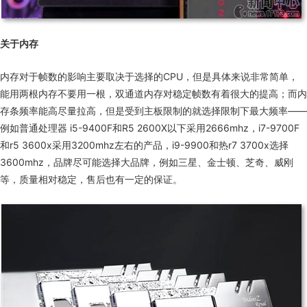
关于内存
内存对于帧数的影响主要取决于选择的
CPU
，但是具体来说非常简单，
能用两根内存不要用一根，双通道内存对稳定帧数有着很大的提高；而内
存条频率能高尽量拉高，但是受到主板限制的就选择限制下最大频率——
例如普通处理器
i5-9400F
和
R5 2600X
以下采用
2666mhz
，
i7-9700F
和
r5 3600x
采用
3200mhz
左右的产品，
i9-9900
和热
r7 3700x
选择
3600mhz
，品牌尽可能选择大品牌，例如三星、金士顿、芝奇、威刚
等，质量相对稳定，售后也有一定的保证。