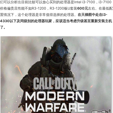
们可以分析出目前比较可以放心买到的处理器是
Intel i3-7100
，
i3-7100
价格偏贵且性能不如
R3-1200
，
R3-1200
板
U
套装
600元
左右。在最低配
置情况下，这个处理器是非常值得选择的处理器。
在天梯图中处在i3-
4330以下及同级别的处理器玩家，应该适当考虑升级甚至重新安装主机
了。