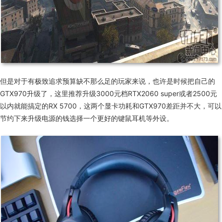
但是对于有极致追求预算缺不那么足的玩家来说，也许是时候把自己的
GTX970
升级了，这里推荐升级
3000
元档
RTX2060 super
或者
2500
元
以内就能搞定的
RX 5700
，这两个显卡功耗和
GTX970
差距并不大，可以
节约下来升级电源的钱选择一个更好的键鼠耳机等外设。