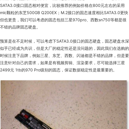
SATA3.0
接口固态相对便宜，比较推荐的例如价格在
800
元左右的采用
mlc
颗粒的东芝
500GB Q200EX
；
M.2
接口的固态速度相比SATA3.0更快
但也更贵，我们可以考虑的固态包括三星
970pro
、西数
sn750
等都是很
不错的品牌固态硬盘。
预算是在不足时候，可以考虑下
SATA3.0
接口的固态硬盘，固态硬盘水深
似乎已经成为共识，但是大厂的稳定性还是没问题的，因此我们在选购的
时候注意下品牌，例如三星、东芝、西数、闪迪都是不错的品牌，但是要
注意针对自己的需求，如果是有视频剪辑、渲染要求，尽可能选择三星
2499
元
1tb
的
970 Pro
级别的固态，保证数据稳定性是最重要的。