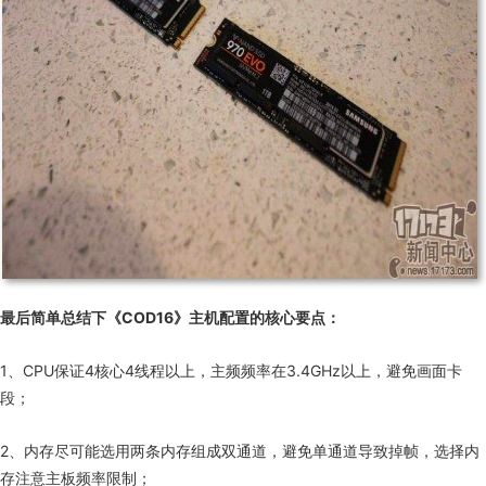
最后简单总结下《COD16》主机配置的核心要点：
1、
CPU
保证
4
核心
4
线程以上，主频频率在
3.4GHz
以上，避免画面卡
段；
2、内存尽可能选用两条内存组成双通道，避免单通道导致掉帧，选择内
存注意主板频率限制；