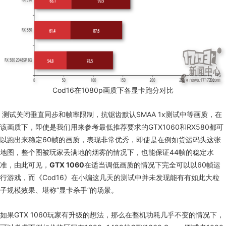
Cod16
在
1080p
画质下各显卡跑分对比
测试关闭垂直同步和帧率限制，抗锯齿默认
SMAA 1x
测试中等画质，在
该画质下，即使是我们用来参考最低推荐要求的
GTX1060
和
RX580
都可
以跑出来稳定
60
帧的画质，表现非常优秀，即使是在例如货运码头这张
地图，整个图被玩家丢满地的烟雾的情况下，也能保证
44
帧的稳定水
准，由此可见，
GTX 1060
在适当调低画质的情况下完全可以以
60
帧运
行游戏，而《C
od16
》在小编这几天的测试中并未发现能有有如此大粒
子规模效果、堪称“显卡杀手”的场景。
如果
GTX 1060
玩家有升级的想法，那么在整机功耗几乎不变的情况下，