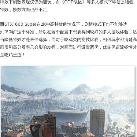
特效下帧数表现仅仅为能玩，而《COD战区》等多人模式下即使是牺牲
特效，帧数方面仍然不足。
而
GTX1660 Super
在
2K
中高特效的情况下，剧情模式下也不能够达
到“
60
帧”这个标准，所以在这个配置下想要得到较好的多人游戏体验，适
当降低特效才是最佳选择，而对于吃鸡类的竞技比赛，相信玩家都清楚高
画质和高分辨率只会影响发挥，对画面进行设置调优，优先保证流畅性才
是吃鸡王道！