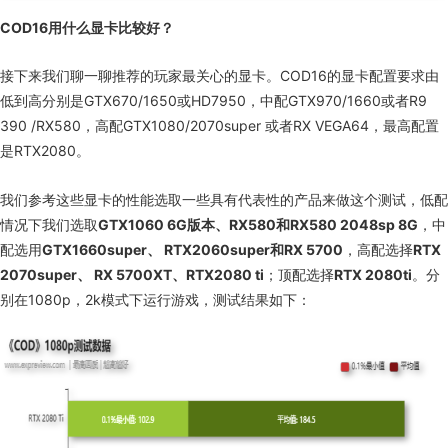
COD16用什么显卡比较好？
接下来我们聊一聊推荐的玩家最关心的显卡。COD16的显卡配置要求由
低到高分别是
GTX670/1650
或
HD7950
，中配
GTX970/1660
或者
R9
390 /RX580
，高配
GTX1080/2070super
或者
RX VEGA64，最高配置
是RTX2080。
我们参考这些显卡的性能选取一些具有代表性的产品来做这个测试，低配
情况下我们选取
GTX1060 6G版本、RX580和RX580 2048sp 8G
，中
配选用
GTX1660super、 RTX2060super和RX 5700
，高配选择
RTX
2070super、 RX 5700XT、RTX2080 ti
；顶配选择
RTX 2080ti
。分
别在
1080p
，
2k
模式下运行游戏，测试结果如下：