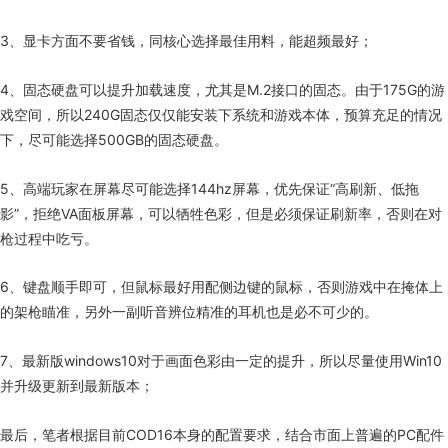
3、显卡方面不要省钱，同核心选择最佳用料，能超频最好；
4、固态硬盘可以提升加载速度，尤其是
M.2
接口的固态。由于
175G
的游
戏空间，所以
240G
固态仅仅能安装下系统和游戏本体，预算充足的情况
下，尽可能选择
500GB
的固态硬盘。
5、高端玩家在屏幕尽可能选择
144hz
屏幕，优先保证“高刷新、低拖
影”，拒绝
VA
面板屏幕，可以牺牲色彩，但是必须保证刷新率，否则在对
枪过程中吃亏。
6、键盘顺手即可，但鼠标最好用配侧边键的鼠标，否则游戏中在掩体上
的架枪瞄准，另外一副听音辨位精准的耳机也是必不可少的。
7、最新版
windows10
对于画面色彩由一定的提升，所以尽量使用Win10
并升级更新到最新版本；
最后，笔者根据目前COD16本身的配置要求，结合市面上普遍的PC配件