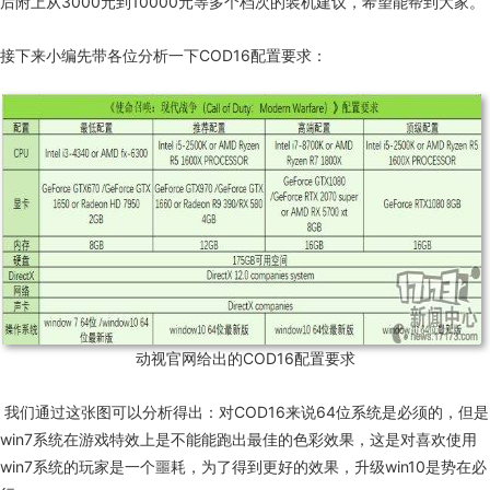
后附上从3000元到10000元等多个档次的装机建议，希望能帮到大家。
接下来小编先带各位分析一下COD
16
配置要求：
动视官网给出的COD
16
配置要求
我们通过这张图可以分析得出：对
COD
16
来说
64
位系统是必须的，但是
win7
系统在游戏特效上是不能能跑出最佳的色彩效果，这是对喜欢使用
win7
系统的玩家是一个噩耗，为了得到更好的效果，升级
win10
是势在必