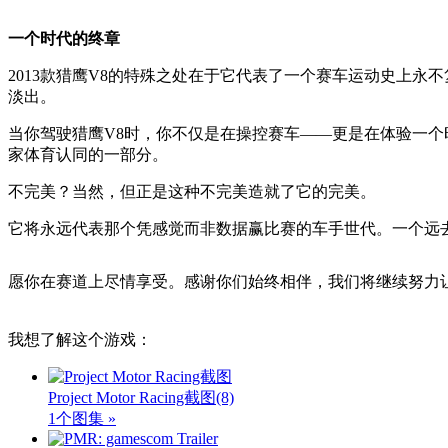
一个时代的终章
2013款猎鹰V8的特殊之处在于它代表了一个赛车运动史上
淡出。
当你驾驶猎鹰V8时，你不仅是在操控赛车——更是在体验一个
家体育认同的一部分。
不完美？当然，但正是这种不完美造就了它的完美。
它将永远代表那个凭感觉而非数据赢比赛的车手世代。一个远去的时代，但
愿你在赛道上尽情享受。感谢你们始终相伴，我们将继续努力
我想了解这个游戏：
Project Motor Racing截图
(8)
1个图集 »