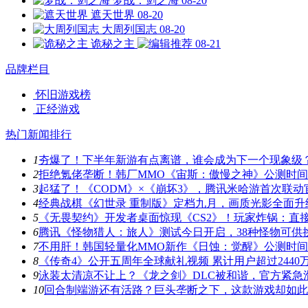
梦战：剑之海
08-20
遮天世界
08-20
大周列国志
08-20
诡秘之主
08-21
品牌栏目
怀旧游戏榜
正经游戏
热门新闻排行
1
夯爆了！下半年新游有点离谱，谁会成为下一个现象级
2
拒绝氪佬垄断！韩厂MMO《宙斯：傲慢之神》公测时
3
起猛了！《CODM》×《崩坏3》，腾讯米哈游首次联动
4
经典战棋《幻世录 重制版》定档九月，画质光影全面升
5
《无畏契约》开发者桌面惊现《CS2》！玩家炸锅：直
6
腾讯《怪物猎人：旅人》测试今日开启，38种怪物可供
7
不用肝！韩国轻量化MMO新作《日蚀：觉醒》公测时
8
《传奇4》公开五周年全球献礼视频 累计用户超过2440
9
泳装太清凉不让上？《龙之剑》DLC被和谐，官方紧急
10
回合制端游还有活路？巨头垄断之下，这款游戏却如此