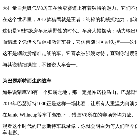
大排量自然吸气V8房车在狭窄赛道上有着独特的魅力。它们
在这个世界里，2013款猎鹰就是王者：纯粹的机械抓地力，
这仍是V8超级房车充满野性的时代。车身大幅摆动：动力输
而猎鹰？凭借长轴距和激进车身，它仿佛随时可能失控——这
这不是辆欣赏精准走线的车。它喜欢被强硬对待，直到你过度
与其说精细操控，不如说人车合一。
为巴瑟斯特而生的战车
如果说猎鹰V8有一个归属之地，那一定是帕诺拉马山。巴瑟
2013年巴瑟斯特1000正是这样一场比赛，让所有人重温为何
在Jamie Whincup等车手驾驭下，猎鹰V8所在的赛场
观看这个时代的巴瑟斯特车载录像，你就会明白为何人们至今
车电影。