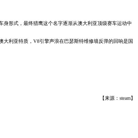
同车身形式，最终猎鹰这个名字逐渐从澳大利亚顶级赛车运动中
澳大利亚特质，V8引擎声浪在巴瑟斯特维修墙反弹的回响是国
【来源：steam】