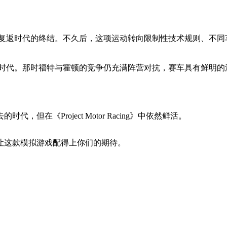
永不复返时代的终结。不久后，这项运动转向限制性技术规则、不
时代。那时福特与霍顿的竞争仍充满阵营对抗，赛车具有鲜明的
在《Project Motor Racing》中依然鲜活。
让这款模拟游戏配得上你们的期待。