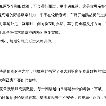
不像原型车那般优雅，不会滑行而过，更非偶像派。这是你母亲警
低速弯道的野兽级牵引力，车手在轮胎衰竭、车尾开始跳起勇气之
出时车尾外甩，刹车时、侧向负荷时亦然。车手们全程反打方向，
让那些凭借本能掌控的瞬间更显震撼。
索取，然后它就会反过来教训你。
斯特是传奇诞生之地，猎鹰在此书写了澳大利亚房车赛最辉煌的篇
澳大利亚房车赛如此独特。
势均力敌、竞争残酷且充满激情。每一圈翻越山丘都是神经的考验：盲
仍怀敬意谈论这些赛车。猎鹰看起来并不安分，它充满生命力：