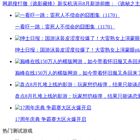
网易搜打撤《诡影藏锋》新实机演示
8月新游前瞻：《诡秘之
一看吓一跳：雷死人不偿命的囧图集（1170）
绅士日报：国游泳装皮涩度拉爆了！大雷熟女上演蒙眼pla
巅峰在线150万人的横版网游，如今带着怀旧服又杀回来
盘点8月扎堆上线的影游：玩家想扔核弹，结果只能谈恋
17周年庆典 争霸赛大区火爆开启
热门测试游戏