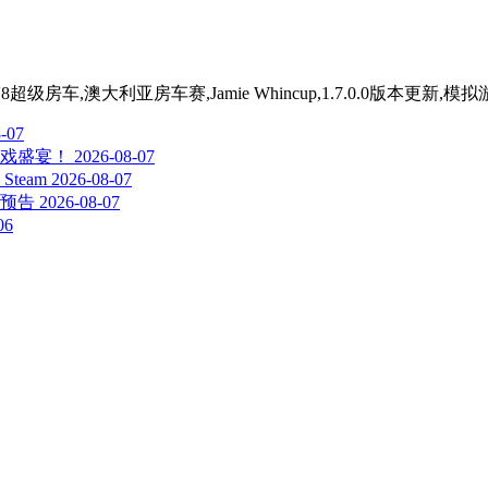
00,V8超级房车,澳大利亚房车赛,Jamie Whincup,1.7.0.0版本更新,模
-07
的游戏盛宴！
2026-08-07
team
2026-08-07
参展预告
2026-08-07
06