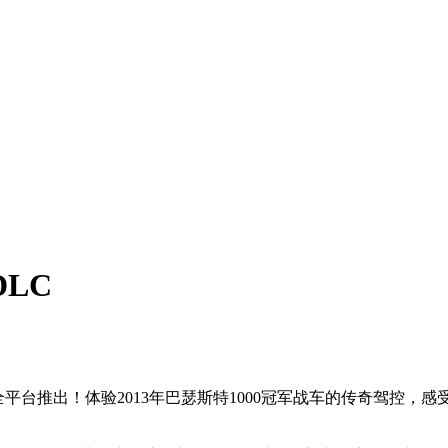
DLC
8超级房车现已全平台推出！体验2013年巴瑟斯特1000冠军战车的传