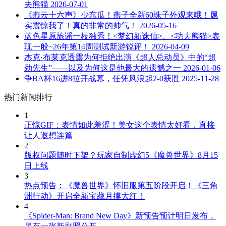
夫熊猫
2026-07-01
《燕云十六声》少东瓜！燕子全新60珠子外观来哦！属
实震惊我了！真的非常的帅气！
2026-05-16
蓝色星原旅谣一枝独秀！<梦幻新诛仙>、<功夫熊猫>表
现一般~26年第14周测试新游锐评！
2026-04-09
杰克·布莱克透露为何拒绝出演《超人总动员》中的“超
劲先生”——以及为何这是他最大的遗憾之一
2026-01-06
争BA杯16进8拉开战幕，任凭风浪起2-0获胜
2025-11-28
热门新闻排行
1
正惊GIF：表情如此羞涩！美女这个表情太好看，直接
让人遐想连篇
2
版权问题随时下架？玩家自制虚幻5《魔兽世界》8月15
日上线
3
热点预告：《魔兽世界》怀旧服第五阶段开启！《三角
洲行动》开启全新宝藏月摸大红！
4
《Spider-Man: Brand New Day》新预告预计明日发布，