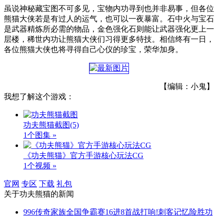
虽说神秘藏宝图不可多见，宝物内功寻到也并非易事，但各位
熊猫大侠若是有过人的运气，也可以一夜暴富。石中火与宝石
是武器精炼所必需的物品，金色强化石则能让武器强化更上一
层楼，稀世内功让熊猫大侠们习得更多特技。相信终有一日，
各位熊猫大侠也将寻得自己心仪的珍宝，荣华加身。
【编辑：小鬼】
我想了解这个游戏：
功夫熊猫截图
(5)
1个图集 »
《功夫熊猫》官方手游核心玩法CG
1个视频 »
官网
专区
下载
礼包
关于
功夫熊猫
的新闻
996传奇家族全国争霸赛16进8首战打响!刺客记忆险胜功