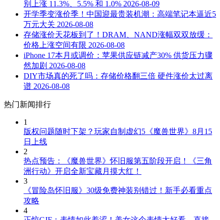
别上涨 11.3%、5.5% 和 1.0%
2026-08-09
开学季变涨价季！中国迎最贵装机潮：高端笔记本逼近5
万元大关
2026-08-08
存储涨价天花板到了！DRAM、NAND涨幅双双放缓：
价格上涨空间有限
2026-08-08
iPhone 17本月或调价：苹果供应链减产30% 供货压力骤
然加剧
2026-08-08
DIY市场真的死了吗：存储价格翻三倍 硬件涨价太过离
谱
2026-08-08
热门新闻排行
1
版权问题随时下架？玩家自制虚幻5《魔兽世界》8月15
日上线
2
热点预告：《魔兽世界》怀旧服第五阶段开启！《三角
洲行动》开启全新宝藏月摸大红！
3
《冒险岛怀旧服》30级免费神装别错过！新手必看重点
攻略
4
正惊GIF：表情如此羞涩！美女这个表情太好看，直接