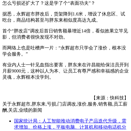
怎么亏损还扩大了？这是学了个“表面功夫”？
据悉，永辉超市胖改后，货架降到1.6米，增设了休息区、试
吃台，商品结构甚至与胖东来相似度高达九成。
首个“胖改店”调改后首日销售额暴增近14倍，看似效果立竿见
影，但消费者很快发现不对劲。
而网络上也是吐槽声一片：“永辉超市只学会了涨价，根本没
学会服务。”
有业内人士一针见血指出要害，胖东来在许昌能给保洁员开到
月薪9000元，这种以人为本、让员工有尊严感和幸福感的企业
灵魂，永辉根本没学到。
【来源：快科技】
关于
永辉超市,胖东来,亏损,门店调改,涨价,服务,销售额,员工薪
酬,关店,业绩
的新闻
国家统计局：人工智能推动消费电子产品迭代升级，需
求增加、价格上涨，平板电脑、计算机和移动电话机分