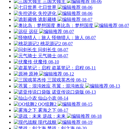
三国大领主
08-06
七日世界
08-06
失控进化
08-06
诡影藏锋
08-07
奥比岛：梦想国度
08-0
远征
08-07
怪物猎人：旅人
08-07
桃花源记2
08-07
问剑长生
08-07
元气骑士
08-07
伏魔传
08-10
盗墓笔记：启程
08-11
原神
08-12
三国戏英杰传
08-12
苍翼：混沌效应
08-13
诺亚传说口袋版
08-13
仙山小农
08-14
QQ炫舞2
08-15
雾海之下
08-17
逆战：未来
08-18
现代战舰
08-19
梦战：剑之海
08-20