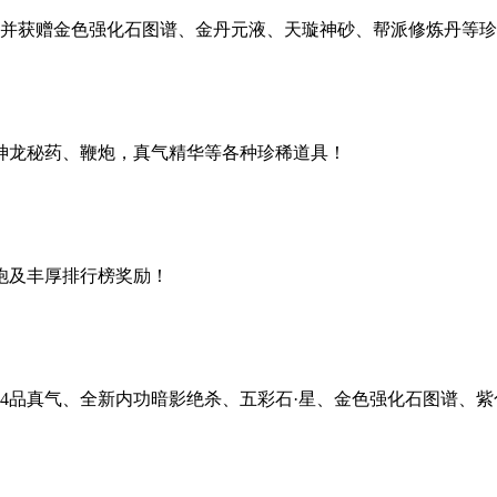
，并获赠金色强化石图谱、金丹元液、天璇神砂、帮派修炼丹等
神龙秘药、鞭炮，真气精华等各种珍稀道具！
炮及丰厚排行榜奖励！
4品真气、全新内功暗影绝杀、五彩石·星、金色强化石图谱、紫