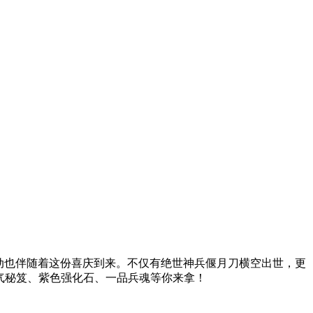
动也伴随着这份喜庆到来。不仅有绝世神兵偃月刀横空出世，更
气秘笈、紫色强化石、一品兵魂等你来拿！