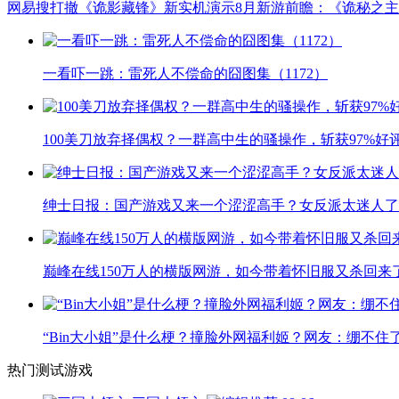
网易搜打撤《诡影藏锋》新实机演示
8月新游前瞻：《诡秘之
一看吓一跳：雷死人不偿命的囧图集（1172）
100美刀放弃择偶权？一群高中生的骚操作，斩获97%好
绅士日报：国产游戏又来一个涩涩高手？女反派太迷人了
巅峰在线150万人的横版网游，如今带着怀旧服又杀回来
“Bin大小姐”是什么梗？撞脸外网福利姬？网友：绷不住
热门测试游戏