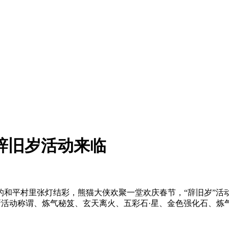
辞旧岁活动来临
的和平村里张灯结彩，熊猫大侠欢聚一堂欢庆春节，“辞旧岁”活
新活动称谓、炼气秘笈、玄天离火、五彩石·星、金色强化石、炼