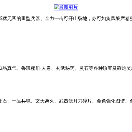
猛无匹的重型兵器。全力一击可开山裂地，亦可如旋风般席卷整
2品真气、鲁班秘册·人卷、玄武秘药、灵石等各种珍宝及鞭炮奖
化石、一品兵魂、玄天离火、武器偃月刀碎片、金色强化图谱、