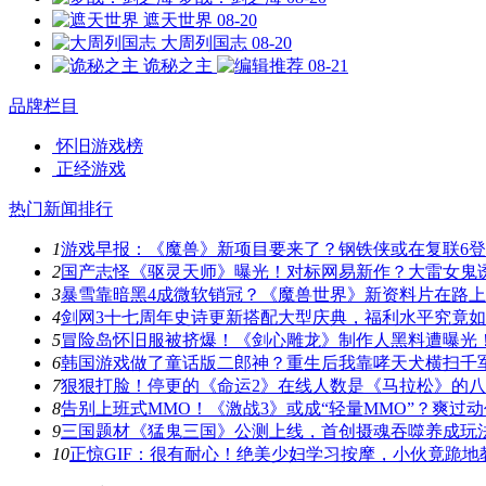
遮天世界
08-20
大周列国志
08-20
诡秘之主
08-21
品牌栏目
怀旧游戏榜
正经游戏
热门新闻排行
1
游戏早报：《魔兽》新项目要来了？钢铁侠或在复联6
2
国产志怪《驱灵天师》曝光！对标网易新作？大雷女鬼
3
暴雪靠暗黑4成微软销冠？《魔兽世界》新资料片在路
4
剑网3十七周年史诗更新搭配大型庆典，福利水平究竟
5
冒险岛怀旧服被挤爆！《剑心雕龙》制作人黑料遭曝光
6
韩国游戏做了童话版二郎神？重生后我靠哮天犬横扫千
7
狠狠打脸！停更的《命运2》在线人数是《马拉松》的
8
告别上班式MMO！《激战3》或成“轻量MMO”？爽过
9
三国题材《猛鬼三国》公测上线，首创摄魂吞噬养成玩
10
正惊GIF：很有耐心！绝美少妇学习按摩，小伙竟跪地