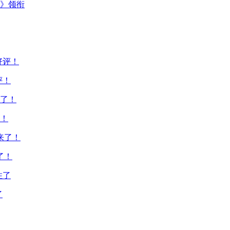
主》领衔
评！
！
了！
了