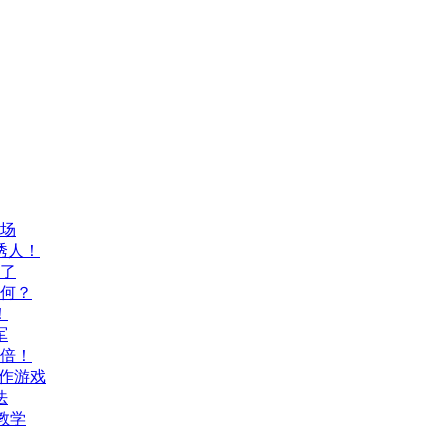
登场
诱人！
上了
如何？
！
军
八倍！
动作游戏
法
教学