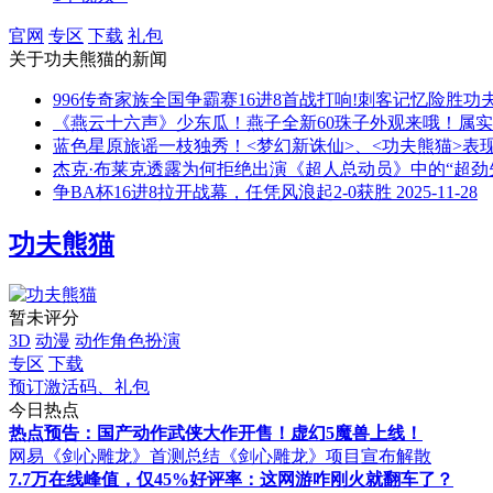
官网
专区
下载
礼包
关于
功夫熊猫
的新闻
996传奇家族全国争霸赛16进8首战打响!刺客记忆险胜功
《燕云十六声》少东瓜！燕子全新60珠子外观来哦！属
蓝色星原旅谣一枝独秀！<梦幻新诛仙>、<功夫熊猫>表现
杰克·布莱克透露为何拒绝出演《超人总动员》中的“超劲
争BA杯16进8拉开战幕，任凭风浪起2-0获胜
2025-11-28
功夫熊猫
暂未评分
3D
动漫
动作角色扮演
专区
下载
预订激活码、礼包
今日热点
热点预告：国产动作武侠大作开售！虚幻5魔兽上线！
网易《剑心雕龙》首测总结
《剑心雕龙》项目宣布解散
7.7万在线峰值，仅45%好评率：这网游咋刚火就翻车了？