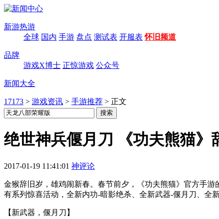
新游热游
全球
国内
手游
盘点
测试表
开服表
怀旧频道
品牌
游戏X博士
正惊游戏
公众号
新闻大全
17173
>
游戏资讯
>
手游推荐
>
正文
绝世神兵偃月刀 《功夫熊猫》
2017-01-19 11:41:01
神评论
金猴辞旧岁，雄鸡闹新春。春节前夕，《功夫熊猫》官方手游
有系列惊喜活动，全新内功-暗影绝杀、全新武器-偃月刀、全
【新武器，偃月刀】