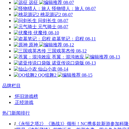
远征
08-07
怪物猎人：旅人
08-07
桃花源记2
08-07
问剑长生
08-07
元气骑士
08-07
伏魔传
08-10
盗墓笔记：启程
08-11
原神
08-12
三国戏英杰传
08-12
苍翼：混沌效应
08-13
诺亚传说口袋版
08-13
仙山小农
08-14
QQ炫舞2
08-15
品牌栏目
怀旧游戏榜
正经游戏
热门新闻排行
1
《永恒之塔2》《激战3》领衔！NC携多款新游参加科隆