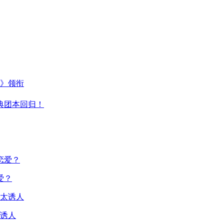
主》领衔
典团本回归！
爱？
诱人