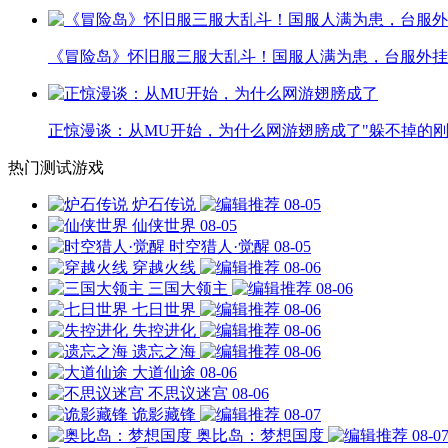
《冒险岛》怀旧服三服大乱斗！国服人满为患，台服外挂
正惊漫谈：从MU开始，为什么网游翅膀成了"躲不掉的刚
热门测试游戏
炉石传说
08-05
仙侠世界
08-05
时空猎人·觉醒
08-05
穿越火线
08-06
三国大领主
08-06
七日世界
08-06
失控进化
08-06
遗忘之海
08-06
大道仙途
08-06
不思议迷宫
08-06
诡影藏锋
08-07
奥比岛：梦想国度
08-0