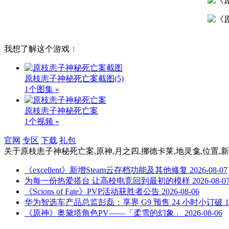
我想了解这个游戏：
原枝恚子神秘死亡案截图
(5)
1个图集 »
原枝恚子神秘死亡案
1个视频 »
官网
专区
下载
礼包
关于
原枝恚子神秘死亡案,原神,月之四,挪德卡莱,地灵龛,位置,新
《excellent》新增Steam云存档功能及其他修复
2026-08-07
为每一份热爱搭台 让高校电竞回到最初的模样
2026-08-0
《Scions of Fate》PVP活动获胜者公告
2026-08-06
华为智选车产品总监彭磊：享界 G9 预售 24 小时小订破 1 
《原神》奥黛塔角色PV——「柔雪的幻象」
2026-08-06