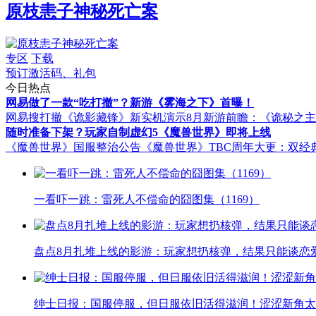
原枝恚子神秘死亡案
专区
下载
预订激活码、礼包
今日热点
网易做了一款“吃打撤”？新游《雾海之下》首曝！
网易搜打撤《诡影藏锋》新实机演示
8月新游前瞻：《诡秘之
随时准备下架？玩家自制虚幻5《魔兽世界》即将上线
《魔兽世界》国服整治公告
《魔兽世界》TBC周年大更：双经
一看吓一跳：雷死人不偿命的囧图集（1169）
盘点8月扎堆上线的影游：玩家想扔核弹，结果只能谈恋
绅士日报：国服停服，但日服依旧活得滋润！涩涩新角太